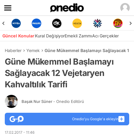
Güncel Konular
Kural Değişiyor
Emekli Zammı
Acı Gerçekler
Haberler
Yemek
Güne Mükemmel Başlamayı Sağlayacak 12 Vej
Güne Mükemmel Başlamayı
Sağlayacak 12 Vejetaryen
Kahvaltılık Tarifi
Başak Nur Süner
- Onedio Editörü
Onedio’yu Google'a ekleyin
17.02.2017 - 11:46