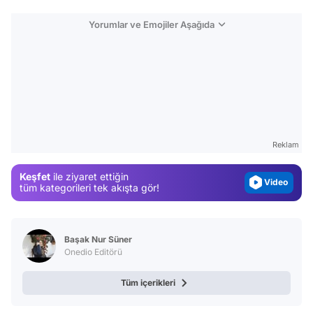
Yorumlar ve Emojiler Aşağıda
Video
Test
Gündem
Reklam
Magazin
Keşfet
ile ziyaret ettiğin
Video
tüm kategorileri tek akışta gör!
Test
Başak Nur Süner
Onedio Editörü
Tüm içerikleri