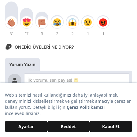
31
17
9
2
2
1
1
ONEDİO ÜYELERİ NE DİYOR?
Yorum Yazın
En Yeni İçerikler!
Genel Kültür
İstanbul'da Bu Hafta Sonu Kaçırmamanız Gereken