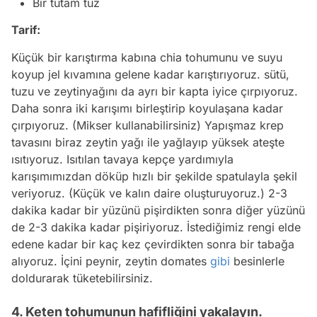
Bir tutam tuz
Tarif:
Küçük bir karıştırma kabına chia tohumunu ve suyu
koyup jel kıvamına gelene kadar karıştırıyoruz. sütü,
tuzu ve zeytinyağını da ayrı bir kapta iyice çırpıyoruz.
Daha sonra iki karışımı birleştirip koyulaşana kadar
çırpıyoruz. (Mikser kullanabilirsiniz) Yapışmaz krep
tavasını biraz zeytin yağı ile yağlayıp yüksek ateşte
ısıtıyoruz. Isıtılan tavaya kepçe yardımıyla
karışımımızdan döküp hızlı bir şekilde spatulayla şekil
veriyoruz. (Küçük ve kalın daire oluşturuyoruz.) 2-3
dakika kadar bir yüzünü pişirdikten sonra diğer yüzünü
de 2-3 dakika kadar pişiriyoruz. İstediğimiz rengi elde
edene kadar bir kaç kez çevirdikten sonra bir tabağa
alıyoruz. İçini peynir, zeytin domates
gibi
besinlerle
doldurarak tüketebilirsiniz.
4. Keten tohumunun hafifliğini yakalayın.