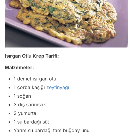
Isırgan Otlu Krep Tarifi:
Malzemeler:
1 demet ısırgan otu
1 çorba kaşığı
zeytinyağı
1 soğan
3 diş sarımsak
2 yumurta
1 su bardağı süt
Yarım su bardağı tam buğday unu