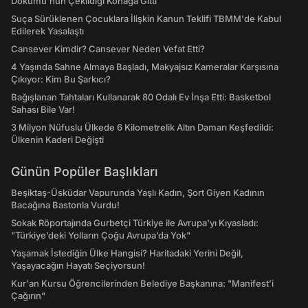
Dökümü'nün Çekildiği Konağa Gitti
Suça Sürüklenen Çocuklara İlişkin Kanun Teklifi TBMM'de Kabul
Edilerek Yasalaştı
Cansever Kimdir? Cansever Neden Vefat Etti?
4 Yaşında Sahne Almaya Başladı, Makyajsız Kameralar Karşısına
Çıkıyor: Kim Bu Şarkıcı?
Bağışlanan Tahtaları Kullanarak 80 Odalı Ev İnşa Etti: Basketbol
Sahası Bile Var!
3 Milyon Nüfuslu Ülkede 6 Kilometrelik Altın Damarı Keşfedildi:
Ülkenin Kaderi Değişti
Günün Popüler Başlıkları
Beşiktaş-Üsküdar Vapurunda Yaşlı Kadın, Şort Giyen Kadının
Bacağına Bastonla Vurdu!
Sokak Röportajında Gurbetçi Türkiye ile Avrupa'yı Kıyasladı:
"Türkiye’deki Yolların Çoğu Avrupa’da Yok"
Yaşamak İstediğin Ülke Hangisi? Haritadaki Yerini Değil,
Yaşayacağın Hayatı Seçiyorsun!
Kur'an Kursu Öğrencilerinden Belediye Başkanına: "Manifest’i
Çağırın"