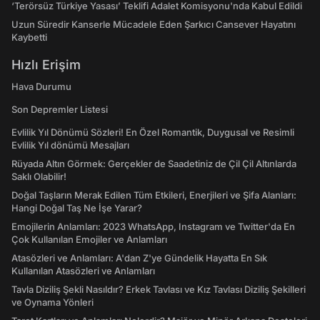
‘Terörsüz Türkiye Yasası’ Teklifi Adalet Komisyonu'nda Kabul Edildi
Uzun Süredir Kanserle Mücadele Eden Şarkıcı Cansever Hayatını
Kaybetti
Hızlı Erişim
Hava Durumu
Son Depremler Listesi
Evlilik Yıl Dönümü Sözleri! En Özel Romantik, Duygusal ve Resimli
Evlilik Yıl dönümü Mesajları
Rüyada Altın Görmek: Gerçekler de Saadetiniz de Çil Çil Altınlarda
Saklı Olabilir!
Doğal Taşların Merak Edilen Tüm Etkileri, Enerjileri ve Şifa Alanları:
Hangi Doğal Taş Ne İşe Yarar?
Emojilerin Anlamları: 2023 WhatsApp, Instagram ve Twitter'da En
Çok Kullanılan Emojiler ve Anlamları
Atasözleri ve Anlamları: A'dan Z'ye Gündelik Hayatta En Sık
Kullanılan Atasözleri ve Anlamları
Tavla Diziliş Şekli Nasıldır? Erkek Tavlası ve Kız Tavlası Diziliş Şekilleri
ve Oynama Yönleri