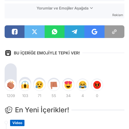
Yorumlar ve Emojiler Aşağıda
Reklam
BU İÇERİĞE EMOJİYLE TEPKİ VER!
1209
103
71
55
34
4
0
En Yeni İçerikler!
Video