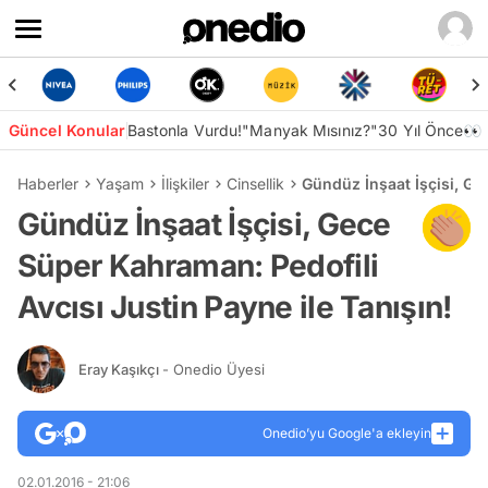
Güncel Konular
Bastonla Vurdu!
"Manyak Mısınız?"
30 Yıl Önce👀
Haberler
Yaşam
İlişkiler
Cinsellik
Gündüz İnşaat İşçisi, Ge
Gündüz İnşaat İşçisi, Gece
Süper Kahraman: Pedofili
Avcısı Justin Payne ile Tanışın!
Eray Kaşıkçı
- Onedio Üyesi
Onedio’yu Google'a ekleyin
02.01.2016 - 21:06