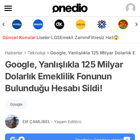
Güncel Konular
Liseler-LGS
Emekli Zammı
Filtresiz Hali😱
Haberler
Teknoloji
Google, Yanlışlıkla 125 Milyar Dolarlık E
Google, Yanlışlıkla 125 Milyar
Dolarlık Emeklilik Fonunun
Bulunduğu Hesabı Sildi!
Google
Elif ÇAMLIBEL
- Yaşam Editörü
Onedio’yu Google'a ekleyin