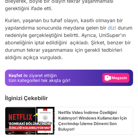
dileyerek, böyle bir olayın tekrar yaşanmaması
gerektiğini ifade etti.
Kurian, yaşanan bu tuhaf olayın, kasıtlı olmayan bir
yapılandırma sonucunda meydana gelen bir
dizi
durum
nedeniyle gerçekleştiğini belirtti. Ayrıca, UniSuper'ın
aboneliğinin iptal edildiğini açıkladı. Şirket, benzer bir
Video
durumun tekrar yaşanmaması için gerekli tedbirleri
aldığını açıkça vurguladı.
Test
Gündem
Keşfet
ile ziyaret ettiğin
Magazin
tüm kategorileri tek akışta gör!
Video
İlginizi Çekebilir
Test
Netflix Video İndirme Özelliğini
Kaldırıyor! Windows Kullanıcıları İçin
Çevrimdışı İzleme Dönemi Son
Buluyor!