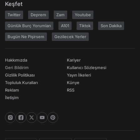
Keşfet
Twitter
Deprem
Zam
Youtube
Günlük Burç Yorumları
A101
Tiktok
Son Dakika
Bugün Ne Pişirsem
Gezilecek Yerler
Hakkımızda
Kariyer
Geri Bildirim
Kullanıcı Sözleşmesi
Gizlilik Politikası
Yayın İlkeleri
Topluluk Kuralları
Künye
Reklam
RSS
İletişim