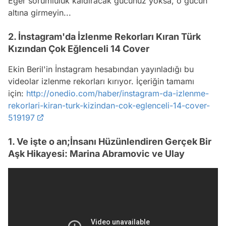
Eğer sorumluluk kaldıracak gücünüz yoksa, o gücün
altına girmeyin...
2. İnstagram'da İzlenme Rekorları Kıran Türk
Kızından Çok Eğlenceli 14 Cover
Ekin Beril'in İnstagram hesabından yayınladığı bu
videolar izlenme rekorları kırıyor. İçeriğin tamamı
için:
http://onedio.com/haber/instagram-da-izlenme-
rekorlari-kiran-turk-kizindan-cok-eglenceli-14-cover-
519197
1. Ve işte o an;İnsanı Hüzünlendiren Gerçek Bir
Aşk Hikayesi: Marina Abramovic ve Ulay