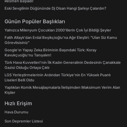
Resmen Başladı!
Eski Sevgilinin Düğününde Dj Olsan Hangi Şarkıyı Çalardın?
Günün Popüler Başlıkları
Yalnızca Milenyum Çocukları 2000'lilerin Çok İyi Bildiği Şeyler
Fatih Altaylı'dan Erdal Beşikçioğlu'na Ağır Eleştiri: "Ulan Siz Kamu
Görevlisisiniz"
Google'ın Yapay Zeka Biriminin Başındaki Türk: Koray
Kavukçuoğlu'nu Tanıyalım!
Türk Hava Kuvvetleri'nin İlk Kadın Generalinin Dedesinin Çanakkale
Gazisi Olduğu Ortaya Çıktı
LGS Yerleştirmelerinin Ardından Türkiye'nin En Yüksek Puanlı
Liseleri Belli Oldu
Yaptıkları Komik Mesajlaşmalarla İletişimden Maksimum Verim Alan
Kişiler
Hızlı Erişim
Hava Durumu
Son Depremler Listesi