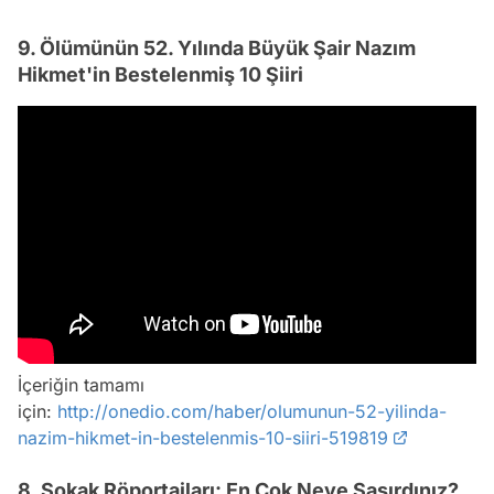
9. Ölümünün 52. Yılında Büyük Şair Nazım
Hikmet'in Bestelenmiş 10 Şiiri
İçeriğin tamamı
için:
http://onedio.com/haber/olumunun-52-yilinda-
nazim-hikmet-in-bestelenmis-10-siiri-519819
8. Sokak Röportajları: En Çok Neye Şaşırdınız?