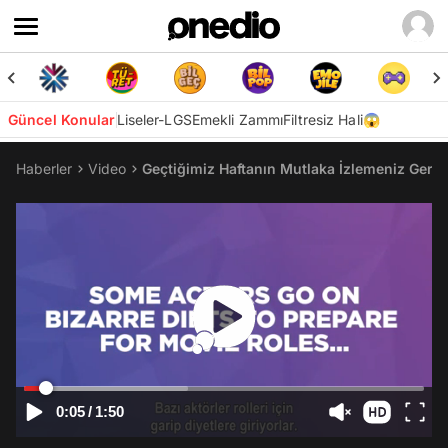
Güncel Konular
Liseler-LGS
Emekli Zammı
Filtresiz Hali😱
Haberler
Video
Geçtiğimiz Haftanın Mutlaka İzlemeniz Gere
0:05
/
1:50