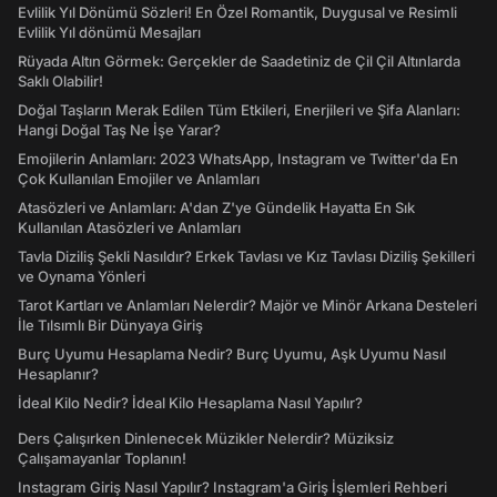
Evlilik Yıl Dönümü Sözleri! En Özel Romantik, Duygusal ve Resimli
Evlilik Yıl dönümü Mesajları
Rüyada Altın Görmek: Gerçekler de Saadetiniz de Çil Çil Altınlarda
Saklı Olabilir!
Doğal Taşların Merak Edilen Tüm Etkileri, Enerjileri ve Şifa Alanları:
Hangi Doğal Taş Ne İşe Yarar?
Emojilerin Anlamları: 2023 WhatsApp, Instagram ve Twitter'da En
Çok Kullanılan Emojiler ve Anlamları
Atasözleri ve Anlamları: A'dan Z'ye Gündelik Hayatta En Sık
Kullanılan Atasözleri ve Anlamları
Tavla Diziliş Şekli Nasıldır? Erkek Tavlası ve Kız Tavlası Diziliş Şekilleri
ve Oynama Yönleri
Tarot Kartları ve Anlamları Nelerdir? Majör ve Minör Arkana Desteleri
İle Tılsımlı Bir Dünyaya Giriş
Burç Uyumu Hesaplama Nedir? Burç Uyumu, Aşk Uyumu Nasıl
Hesaplanır?
İdeal Kilo Nedir? İdeal Kilo Hesaplama Nasıl Yapılır?
Ders Çalışırken Dinlenecek Müzikler Nelerdir? Müziksiz
Çalışamayanlar Toplanın!
Instagram Giriş Nasıl Yapılır? Instagram'a Giriş İşlemleri Rehberi