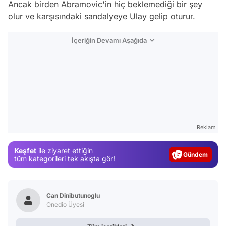
Ancak birden Abramovic'in hiç beklemediği bir şey
olur ve karşısındaki sandalyeye Ulay gelip oturur.
İçeriğin Devamı Aşağıda
Video
Reklam
Test
Keşfet
ile ziyaret ettiğin
Gündem
tüm kategorileri tek akışta gör!
Magazin
Video
Can Dinibutunoglu
Test
Onedio Üyesi