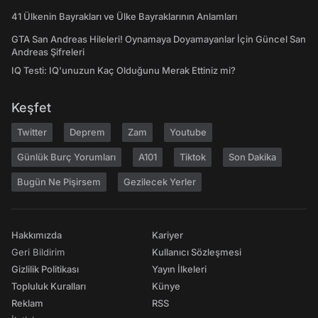
41 Ülkenin Bayrakları ve Ülke Bayraklarının Anlamları
GTA San Andreas Hileleri! Oynamaya Doyamayanlar İçin Güncel San
Andreas Şifreleri
IQ Testi: IQ'unuzun Kaç Olduğunu Merak Ettiniz mi?
Keşfet
Twitter
Deprem
Zam
Youtube
Günlük Burç Yorumları
A101
Tiktok
Son Dakika
Bugün Ne Pişirsem
Gezilecek Yerler
Hakkımızda
Kariyer
Geri Bildirim
Kullanıcı Sözleşmesi
Gizlilik Politikası
Yayın İlkeleri
Topluluk Kuralları
Künye
Reklam
RSS