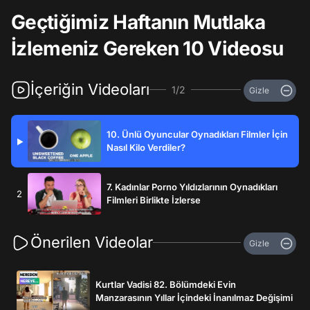
Geçtiğimiz Haftanın Mutlaka
İzlemeniz Gereken 10 Videosu
İçeriğin Videoları
1/2
Gizle
10. Ünlü Oyuncular Oynadıkları Filmler İçin
▶
Nasıl Kilo Verdiler?
7. Kadınlar Porno Yıldızlarının Oynadıkları
2
Filmleri Birlikte İzlerse
Önerilen Videolar
Gizle
Kurtlar Vadisi 82. Bölümdeki Evin
Manzarasının Yıllar İçindeki İnanılmaz Değişimi