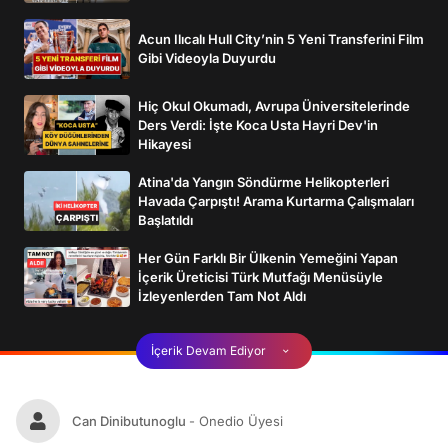
Acun Ilıcalı Hull City’nin 5 Yeni Transferini Film
Gibi Videoyla Duyurdu
Hiç Okul Okumadı, Avrupa Üniversitelerinde
Ders Verdi: İşte Koca Usta Hayri Dev'in
Hikayesi
Atina'da Yangın Söndürme Helikopterleri
Havada Çarpıştı! Arama Kurtarma Çalışmaları
Başlatıldı
Her Gün Farklı Bir Ülkenin Yemeğini Yapan
İçerik Üreticisi Türk Mutfağı Menüsüyle
İzleyenlerden Tam Not Aldı
İçerik Devam Ediyor
Can Dinibutunoglu
- Onedio Üyesi