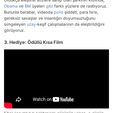
Oldukça eleştirel sözlere sahip olan şarkının klibinde,
Obama
ve
BM
üyeleri
gibi
farklı yüzlere de rastlıyoruz.
Bununla beraber, videoda
polis
şiddeti, para hırsı,
gereksiz savaşlar ve insanlığın doyumsuzluğunu
simgeleyen
uzay
-keşif çalışmalarının da eleştirildiğini
görüyoruz.
3. Hediye: Ödüllü Kısa Film