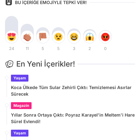
BU İÇERİĞE EMOJİYLE TEPKİ VER!
24
11
5
5
3
2
0
En Yeni İçerikler!
Yaşam
Koca Ülkede Tüm Sular Zehirli Çıktı: Temizlemesi Asırlar
Sürecek
Magazin
Yıllar Sonra Ortaya Çıktı: Poyraz Karayel'in Meltem'i Hare
Sürel Evlendi!
Yaşam