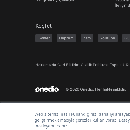
Hangi Şarkıyı Çalardın?
Yaptıkla
İletişim
Keşfet
Twitter
Deprem
Zam
Youtube
Gü
Hakkımızda
Geri Bildirim
Gizlilik Politikası
Topluluk Kur
© 2026 Onedio. Her hakkı saklıdır.