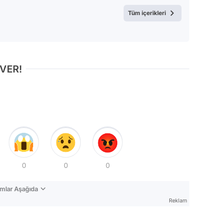
Test
Tüm içerikleri
 VER!
0
0
0
mlar Aşağıda
Reklam