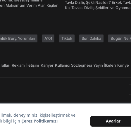
rı Komik Mesajlaşmalarla
Tavla Diziliş Şekli Nasıldır? Erkek Tavl
den Maksimum Verim Alan Kişiler
Kız Tavlası Diziliş Şekilleri ve Oynama
Yönleri
nlük Burç Yorumları
A101
Tiktok
Son Dakika
Bugün Ne P
alları
Reklam
İletişim
Kariyer
Kullanıcı Sözleşmesi
Yayın İlkeleri
Künye
Bir
markasıdır.