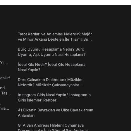
Tarot Kartları ve Anlamları Nelerdir? Majör
ve Minör Arkana Desteleri İle Tılsımlı Bir
Dünyaya Giriş
Burç Uyumu Hesaplama Nedir? Burç
Uyumu, Aşk Uyumu Nasıl Hesaplanır?
Yıl
İdeal Kilo Nedir? İdeal Kilo Hesaplama
Nasıl Yapılır?
abilir!
Ders Çalışırken Dinlenecek Müzikler
Nelerdir? Müziksiz Çalışamayanlar
eri,
Toplanın!
l Taş
Instagram Giriş Nasıl Yapılır? Instagram'a
Giriş İşlemleri Rehberi
,
nılan
41 Ülkenin Bayrakları ve Ülke Bayraklarının
Anlamları
GTA San Andreas Hileleri! Oynamaya
Doyamayanlar İçin Güncel San Andreas