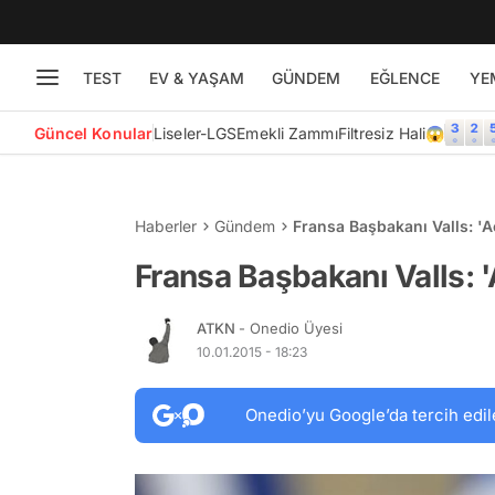
TEST
EV & YAŞAM
GÜNDEM
EĞLENCE
YE
Güncel Konular
Liseler-LGS
Emekli Zammı
Filtresiz Hali😱
Haberler
Gündem
Fransa Başbakanı Valls: 'Aç
Fransa Başbakanı Valls: 'A
ATKN
- Onedio Üyesi
10.01.2015 - 18:23
Onedio’yu Google’da tercih edil