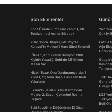
Son Eklenenler
Günün
Koca Ülkede Tüm Sular Zehirli Çıktı:
Yalnızca
Temizlemesi Asırlar Sürecek
Çok İyi B
Yıllar Sonra Ortaya Çıktı: Poyraz
Fatih Al
Karayel'in Meltem'i Hare Sürel Evlendi!
Ağır Ele
Görevlis
'Ölüler Şehri' Olarak Biliniyor: 1300
Kişinin Yaşadığı Şehirde 1,5 Milyon
Google'ı
Mezar Var
Başında
Tanıyalı
Hiçbir Tuzak Onu Durduramıyordu: 3
Yıldır Çiftçilerin Baş Belası Olan Kedi
Türk Hav
Yakalandı
Generali
Olduğu O
Exxen'in Sevilen Dizisi Karma'dan
Müjde: 2. Sezon Çekimleri Resmen
LGS Yerl
Başladı!
Türkiye'
Belli Ol
Eski Sevgilinin Düğününde Dj Olsan