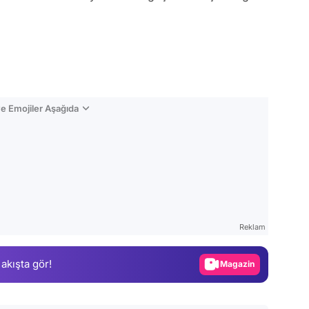
e Emojiler Aşağıda
Video
Test
Reklam
Gündem
 akışta gör!
Magazin
Video