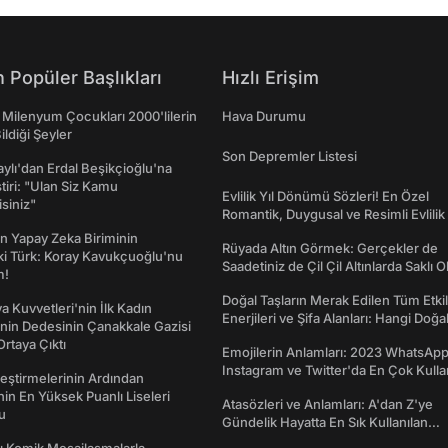
 Popüler Başlıkları
Hızlı Erişim
 Milenyum Çocukları 2000'lilerin
Hava Durumu
ildiği Şeyler
Son Depremler Listesi
taylı'dan Erdal Beşikçioğlu'na
ştiri: "Ulan Siz Kamu
Evlilik Yıl Dönümü Sözleri! En Özel
isiniz"
Romantik, Duygusal ve Resimli Evlilik 
dönümü Mesajları
n Yapay Zeka Biriminin
Rüyada Altın Görmek: Gerçekler de
ki Türk: Koray Kavukçuoğlu'nu
Saadetiniz de Çil Çil Altınlarda Saklı Ol
m!
Doğal Taşların Merak Edilen Tüm Etkil
a Kuvvetleri'nin İlk Kadın
Enerjileri ve Şifa Alanları: Hangi Doğa
nin Dedesinin Çanakkale Gazisi
Ne İşe Yarar?
rtaya Çıktı
Emojilerin Anlamları: 2023 WhatsApp
Instagram ve Twitter'da En Çok Kulla
eştirmelerinin Ardından
Emojiler ve Anlamları
nin En Yüksek Puanlı Liseleri
Atasözleri ve Anlamları: A'dan Z'ye
du
Gündelik Hayatta En Sık Kullanılan
Atasözleri ve Anlamları