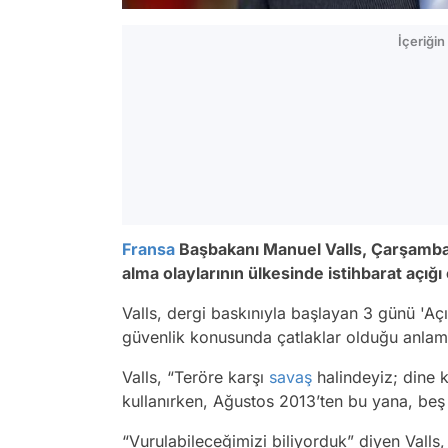
İçeriği
Fransa
Başbakanı Manuel Valls, Çarşamba 
alma olaylarının ülkesinde istihbarat açığı
Valls, dergi baskınıyla başlayan 3 günü 'Açık
güvenlik konusunda çatlaklar olduğu anlamın
Valls, “Teröre karşı
savaş
halindeyiz; dine k
kullanırken, Ağustos 2013’ten bu yana, beş s
“Vurulabileceğimizi biliyorduk” diyen Valls