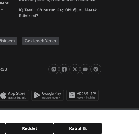
ası ve
Şifreleri
IQ Testi: IQ'unuzun Kaç Olduğunu Merak
Ettiniz mi?
işirsem
Gezilecek Yerler
RSS