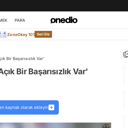
MEK
PARA
ZoneOkey 101
Seri Diz
ık Bir Başarısızlık Var'
çık Bir Başarısızlık Var'
en kaynak olarak ekleyin