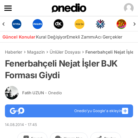
Güncel Konular
Kural Değişiyor
Emekli Zammı
Acı Gerçekler
Haberler
Magazin
Ünlüler Dosyası
Fenerbahçeli Nejat İşler
Fenerbahçeli Nejat İşler BJK
Forması Giydi
Fatih UZUN
- Onedio
Onedio’yu Google'a ekleyin
14.08.2014 - 17:45