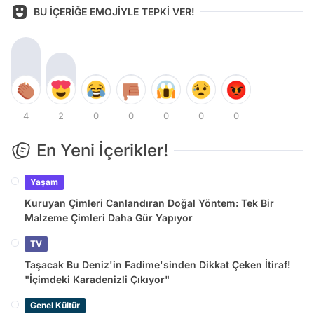
BU İÇERİĞE EMOJİYLE TEPKİ VER!
4
2
0
0
0
0
0
En Yeni İçerikler!
Yaşam
Kuruyan Çimleri Canlandıran Doğal Yöntem: Tek Bir
Malzeme Çimleri Daha Gür Yapıyor
TV
Taşacak Bu Deniz'in Fadime'sinden Dikkat Çeken İtiraf!
"İçimdeki Karadenizli Çıkıyor"
Genel Kültür