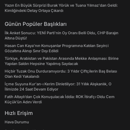
Yazın En Büyük Sürprizi Burak Yörük ve Tuana Yılmaz'dan Geldi:
Kimliğindeki Detay Ortaya Çıkardı
Günün Popüler Başlıkları
İlk Anket Sonucu: YENİ Parti'nin Oy Oranı Belli Oldu, CHP Barajın
Altına Düştü!
Hasan Can Kaya’nın Konuşanlar Programına Katılan Seyirci
Gözaltına Alınıp Sınır Dışı Edildi
Türkiye, Arabistan ve Pakistan Arasında Mekke Anlaşması: Birine
Yapılan Saldırı Hepsine Yapılmış Sayılacak
Hiçbir Tuzak Onu Durduramıyordu: 3 Yıldır Çiftçilerin Baş Belası
Olan Kedi Yakalandı
İçme Suyuna Kur'an-ı Kerim Dinletiliyor: 31 Yıllık Alışkanlık, O
İlimizde 24 Saat Devam Ediyor
Fatih Altaylı’dan Çok Konuşulacak İddia: ROK İtirafçı Oldu Cem
Küçük’ün Adını Verdi
Hızlı Erişim
Hava Durumu