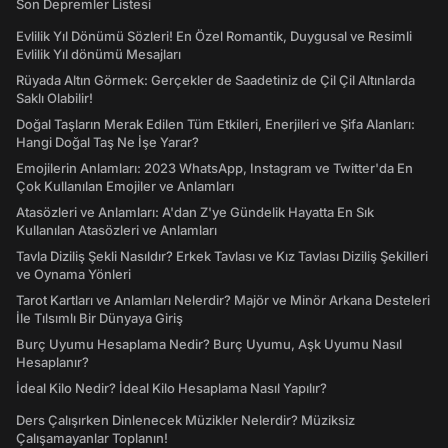
Son Depremler Listesi
Evlilik Yıl Dönümü Sözleri! En Özel Romantik, Duygusal ve Resimli
Evlilik Yıl dönümü Mesajları
Rüyada Altın Görmek: Gerçekler de Saadetiniz de Çil Çil Altınlarda
Saklı Olabilir!
Doğal Taşların Merak Edilen Tüm Etkileri, Enerjileri ve Şifa Alanları:
Hangi Doğal Taş Ne İşe Yarar?
Emojilerin Anlamları: 2023 WhatsApp, Instagram ve Twitter'da En
Çok Kullanılan Emojiler ve Anlamları
Atasözleri ve Anlamları: A'dan Z'ye Gündelik Hayatta En Sık
Kullanılan Atasözleri ve Anlamları
Tavla Diziliş Şekli Nasıldır? Erkek Tavlası ve Kız Tavlası Diziliş Şekilleri
ve Oynama Yönleri
Tarot Kartları ve Anlamları Nelerdir? Majör ve Minör Arkana Desteleri
İle Tılsımlı Bir Dünyaya Giriş
Burç Uyumu Hesaplama Nedir? Burç Uyumu, Aşk Uyumu Nasıl
Hesaplanır?
İdeal Kilo Nedir? İdeal Kilo Hesaplama Nasıl Yapılır?
Ders Çalışırken Dinlenecek Müzikler Nelerdir? Müziksiz
Çalışamayanlar Toplanın!