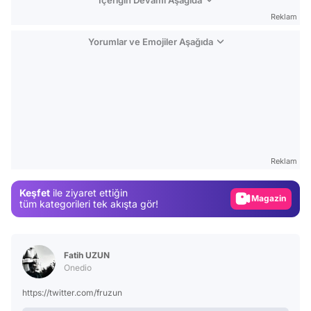
Reklam
Yorumlar ve Emojiler Aşağıda
Video
Test
Reklam
Gündem
Keşfet
ile ziyaret ettiğin
Magazin
tüm kategorileri tek akışta gör!
Video
Test
Fatih UZUN
Onedio
https://twitter.com/fruzun