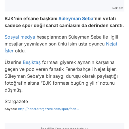
Reklam
BJK’nin efsane başkanı
Süleyman Seba
’nın vefatı
sadece spor değil sanat camiasını da derinden sarstı.
Sosyal medya
hesaplarından Süleyman Seba ile ilgili
mesajlar yayınlayan son ünlü isim usta oyuncu
Nejat
İşler
oldu.
Üzerine
Beşiktaş
forması giyerek aynanın karşısına
geçen ve poz veren fanatik Fenerbahçeli Nejat İşler,
Süleyman Seba’ya bir saygı duruşu olarak paylaştığı
fotoğrafın altına “BJK forması bugün giyilir’ notunu
düşmüş.
Stargazete
Kaynak:
http://haber.stargazete.com/spor/fbah...
İçeriğin Devamı Aşağıda