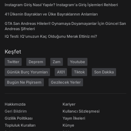
Instagram Giriş Nasıl Yapılır? Instagram'a Giriş İşlemleri Rehberi
41 Ülkenin Bayrakları ve Ülke Bayraklarının Anlamları
GTA San Andreas Hileleri! Oynamaya Doyamayanlar İçin Güncel San
Andreas Şifreleri
IQ Testi: IQ'unuzun Kaç Olduğunu Merak Ettiniz mi?
Keşfet
Twitter
Deprem
Zam
Youtube
Günlük Burç Yorumları
A101
Tiktok
Son Dakika
Bugün Ne Pişirsem
Gezilecek Yerler
Hakkımızda
Kariyer
Geri Bildirim
Kullanıcı Sözleşmesi
Gizlilik Politikası
Yayın İlkeleri
Topluluk Kuralları
Künye