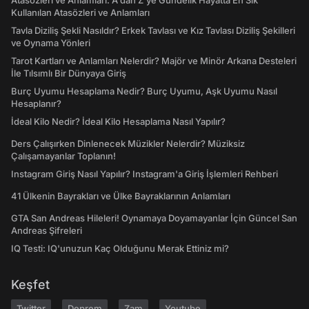
Atasözleri ve Anlamları: A'dan Z'ye Gündelik Hayatta En Sık
Kullanılan Atasözleri ve Anlamları
Tavla Diziliş Şekli Nasıldır? Erkek Tavlası ve Kız Tavlası Diziliş Şekilleri
ve Oynama Yönleri
Tarot Kartları ve Anlamları Nelerdir? Majör ve Minör Arkana Desteleri
İle Tılsımlı Bir Dünyaya Giriş
Burç Uyumu Hesaplama Nedir? Burç Uyumu, Aşk Uyumu Nasıl
Hesaplanır?
İdeal Kilo Nedir? İdeal Kilo Hesaplama Nasıl Yapılır?
Ders Çalışırken Dinlenecek Müzikler Nelerdir? Müziksiz
Çalışamayanlar Toplanın!
Instagram Giriş Nasıl Yapılır? Instagram'a Giriş İşlemleri Rehberi
41 Ülkenin Bayrakları ve Ülke Bayraklarının Anlamları
GTA San Andreas Hileleri! Oynamaya Doyamayanlar İçin Güncel San
Andreas Şifreleri
IQ Testi: IQ'unuzun Kaç Olduğunu Merak Ettiniz mi?
Keşfet
Twitter
Deprem
Zam
Youtube