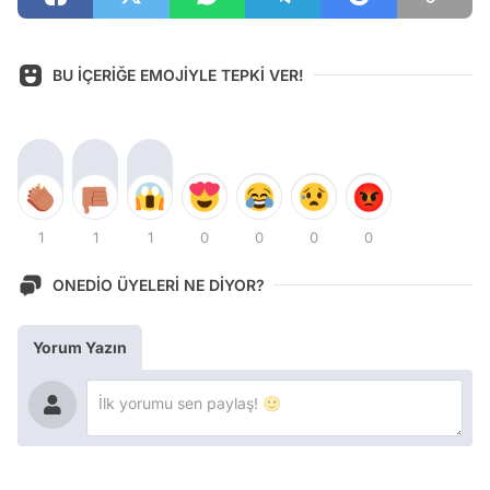
BU İÇERİĞE EMOJİYLE TEPKİ VER!
1
1
1
0
0
0
0
ONEDİO ÜYELERİ NE DİYOR?
Yorum Yazın