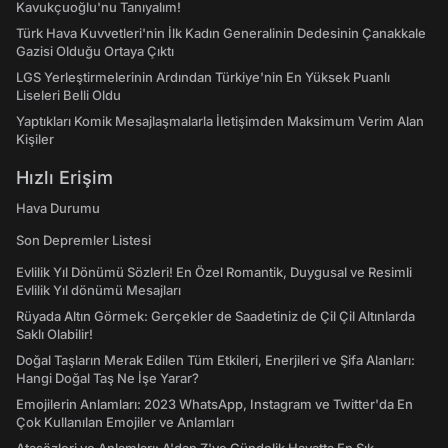
Kavukçuoğlu'nu Tanıyalım!
Türk Hava Kuvvetleri'nin İlk Kadın Generalinin Dedesinin Çanakkale
Gazisi Olduğu Ortaya Çıktı
LGS Yerleştirmelerinin Ardından Türkiye'nin En Yüksek Puanlı
Liseleri Belli Oldu
Yaptıkları Komik Mesajlaşmalarla İletişimden Maksimum Verim Alan
Kişiler
Hızlı Erişim
Hava Durumu
Son Depremler Listesi
Evlilik Yıl Dönümü Sözleri! En Özel Romantik, Duygusal ve Resimli
Evlilik Yıl dönümü Mesajları
Rüyada Altın Görmek: Gerçekler de Saadetiniz de Çil Çil Altınlarda
Saklı Olabilir!
Doğal Taşların Merak Edilen Tüm Etkileri, Enerjileri ve Şifa Alanları:
Hangi Doğal Taş Ne İşe Yarar?
Emojilerin Anlamları: 2023 WhatsApp, Instagram ve Twitter'da En
Çok Kullanılan Emojiler ve Anlamları