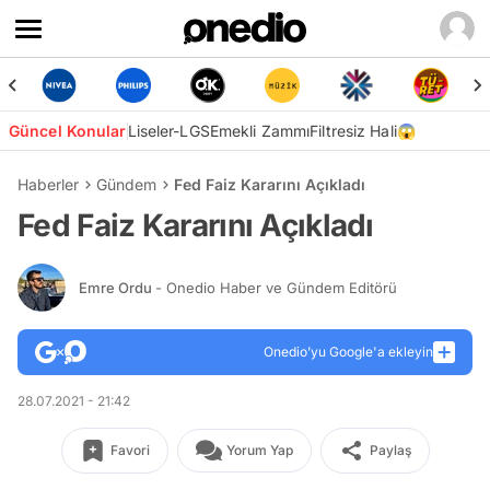
Güncel Konular
Liseler-LGS
Emekli Zammı
Filtresiz Hali😱
Haberler
Gündem
Fed Faiz Kararını Açıkladı
Fed Faiz Kararını Açıkladı
Emre Ordu
- Onedio Haber ve Gündem Editörü
Onedio’yu Google'a ekleyin
28.07.2021 - 21:42
Favori
Yorum Yap
Paylaş