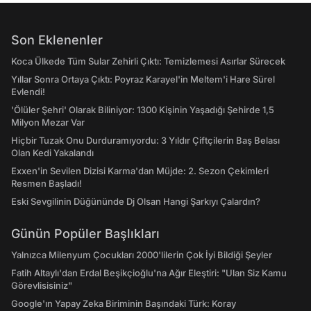
Son Eklenenler
Koca Ülkede Tüm Sular Zehirli Çıktı: Temizlemesi Asırlar Sürecek
Yıllar Sonra Ortaya Çıktı: Poyraz Karayel'in Meltem'i Hare Sürel
Evlendi!
'Ölüler Şehri' Olarak Biliniyor: 1300 Kişinin Yaşadığı Şehirde 1,5
Milyon Mezar Var
Hiçbir Tuzak Onu Durduramıyordu: 3 Yıldır Çiftçilerin Baş Belası
Olan Kedi Yakalandı
Exxen'in Sevilen Dizisi Karma'dan Müjde: 2. Sezon Çekimleri
Resmen Başladı!
Eski Sevgilinin Düğününde Dj Olsan Hangi Şarkıyı Çalardın?
Günün Popüler Başlıkları
Yalnızca Milenyum Çocukları 2000'lilerin Çok İyi Bildiği Şeyler
Fatih Altaylı'dan Erdal Beşikçioğlu'na Ağır Eleştiri: "Ulan Siz Kamu
Görevlisisiniz"
Google'ın Yapay Zeka Biriminin Başındaki Türk: Koray