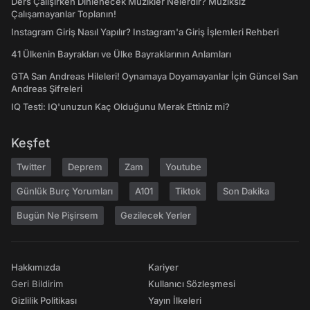
Ders Çalışırken Dinlenecek Müzikler Nelerdir? Müziksiz
Çalışamayanlar Toplanın!
Instagram Giriş Nasıl Yapılır? Instagram'a Giriş İşlemleri Rehberi
41 Ülkenin Bayrakları ve Ülke Bayraklarının Anlamları
GTA San Andreas Hileleri! Oynamaya Doyamayanlar İçin Güncel San
Andreas Şifreleri
IQ Testi: IQ'unuzun Kaç Olduğunu Merak Ettiniz mi?
Keşfet
Twitter
Deprem
Zam
Youtube
Günlük Burç Yorumları
A101
Tiktok
Son Dakika
Bugün Ne Pişirsem
Gezilecek Yerler
Hakkımızda
Kariyer
Geri Bildirim
Kullanıcı Sözleşmesi
Gizlilik Politikası
Yayın İlkeleri