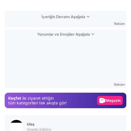
İçeriğin Devamı Aşağıda
Reklam
Yorumlar ve Emojiler Aşağıda
Video
Test
Reklam
Gündem
Keşfet
ile ziyaret ettiğin
Magazin
tüm kategorileri tek akışta gör!
Video
Test
Ulaş
Onedio Editörü