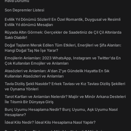
Hava Durumu
Son Depremler Listesi
Evlilik Yıl Dönümü Sözleri! En Özel Romantik, Duygusal ve Resimli
Evlilik Yıl dönümü Mesajları
Rüyada Altın Görmek: Gerçekler de Saadetiniz de Çil Çil Altınlarda
Saklı Olabilir!
Doğal Taşların Merak Edilen Tüm Etkileri, Enerjileri ve Şifa Alanları:
Hangi Doğal Taş Ne İşe Yarar?
Emojilerin Anlamları: 2023 WhatsApp, Instagram ve Twitter'da En
Çok Kullanılan Emojiler ve Anlamları
Atasözleri ve Anlamları: A'dan Z'ye Gündelik Hayatta En Sık
Kullanılan Atasözleri ve Anlamları
Tavla Diziliş Şekli Nasıldır? Erkek Tavlası ve Kız Tavlası Diziliş Şekilleri
ve Oynama Yönleri
Tarot Kartları ve Anlamları Nelerdir? Majör ve Minör Arkana Desteleri
İle Tılsımlı Bir Dünyaya Giriş
Burç Uyumu Hesaplama Nedir? Burç Uyumu, Aşk Uyumu Nasıl
Hesaplanır?
İdeal Kilo Nedir? İdeal Kilo Hesaplama Nasıl Yapılır?