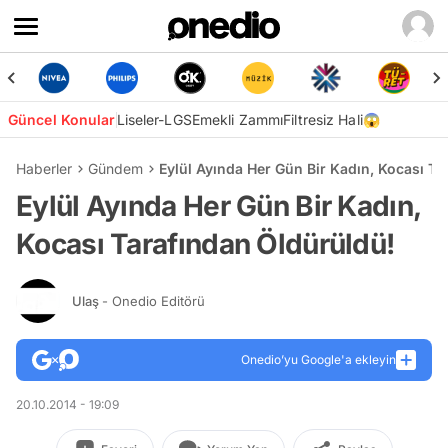
Güncel Konular
Liseler-LGS
Emekli Zammı
Filtresiz Hali😱
Haberler
Gündem
Eylül Ayında Her Gün Bir Kadın, Kocası Ta
Eylül Ayında Her Gün Bir Kadın,
Kocası Tarafından Öldürüldü!
Ulaş
- Onedio Editörü
Onedio’yu Google'a ekleyin
20.10.2014 - 19:09