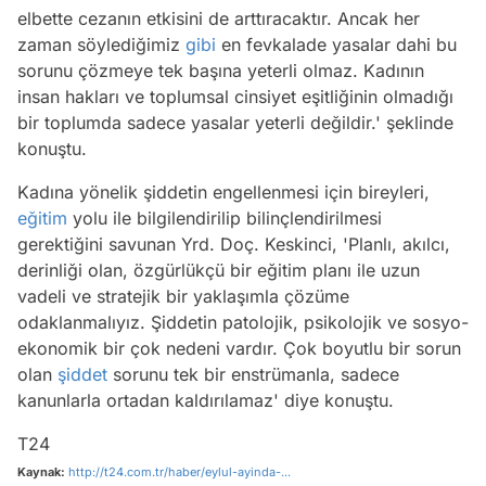
elbette cezanın etkisini de arttıracaktır. Ancak her
zaman söylediğimiz
gibi
en fevkalade yasalar dahi bu
sorunu çözmeye tek başına yeterli olmaz. Kadının
insan hakları ve toplumsal cinsiyet eşitliğinin olmadığı
bir toplumda sadece yasalar yeterli değildir.' şeklinde
konuştu.
Kadına yönelik şiddetin engellenmesi için bireyleri,
eğitim
yolu ile bilgilendirilip bilinçlendirilmesi
gerektiğini savunan Yrd. Doç. Keskinci, 'Planlı, akılcı,
derinliği olan, özgürlükçü bir eğitim planı ile uzun
vadeli ve stratejik bir yaklaşımla çözüme
odaklanmalıyız. Şiddetin patolojik, psikolojik ve sosyo-
ekonomik bir çok nedeni vardır. Çok boyutlu bir sorun
olan
şiddet
sorunu tek bir enstrümanla, sadece
kanunlarla ortadan kaldırılamaz' diye konuştu.
T24
Kaynak:
http://t24.com.tr/haber/eylul-ayinda-...