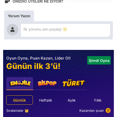
ONEDİO ÜYELERİ NE DİYOR?
Yorum Yazın
Oyun Oyna, Puan Kazan, Lider Ol!
Şimdi Oyna
Günün ilk 3’ü!
Günlük
Haftalık
Aylık
Yıllık
Sıralamalar 👑
Kazanılan puan