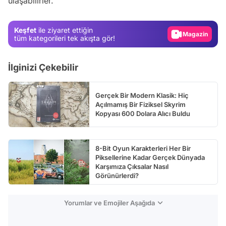
ulaşabilirler.
Test
Gündem
Keşfet
ile ziyaret ettiğin
Magazin
tüm kategorileri tek akışta gör!
Video
İlginizi Çekebilir
Test
Gerçek Bir Modern Klasik: Hiç
Açılmamış Bir Fiziksel Skyrim
Kopyası 600 Dolara Alıcı Buldu
8-Bit Oyun Karakterleri Her Bir
Piksellerine Kadar Gerçek Dünyada
Karşımıza Çıksalar Nasıl
Görünürlerdi?
Yorumlar ve Emojiler Aşağıda