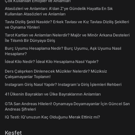
Çok Kullanılan Emojiler ve Anlamları
Atasözleri ve Anlamları: A'dan Z'ye Gündelik Hayatta En Sık
Kullanılan Atasözleri ve Anlamları
Tavla Diziliş Şekli Nasıldır? Erkek Tavlası ve Kız Tavlası Diziliş Şekilleri
ve Oynama Yönleri
Tarot Kartları ve Anlamları Nelerdir? Majör ve Minör Arkana Desteleri
İle Tılsımlı Bir Dünyaya Giriş
Burç Uyumu Hesaplama Nedir? Burç Uyumu, Aşk Uyumu Nasıl
Hesaplanır?
İdeal Kilo Nedir? İdeal Kilo Hesaplama Nasıl Yapılır?
Ders Çalışırken Dinlenecek Müzikler Nelerdir? Müziksiz
Çalışamayanlar Toplanın!
Instagram Giriş Nasıl Yapılır? Instagram'a Giriş İşlemleri Rehberi
41 Ülkenin Bayrakları ve Ülke Bayraklarının Anlamları
GTA San Andreas Hileleri! Oynamaya Doyamayanlar İçin Güncel San
Andreas Şifreleri
IQ Testi: IQ'unuzun Kaç Olduğunu Merak Ettiniz mi?
Keşfet