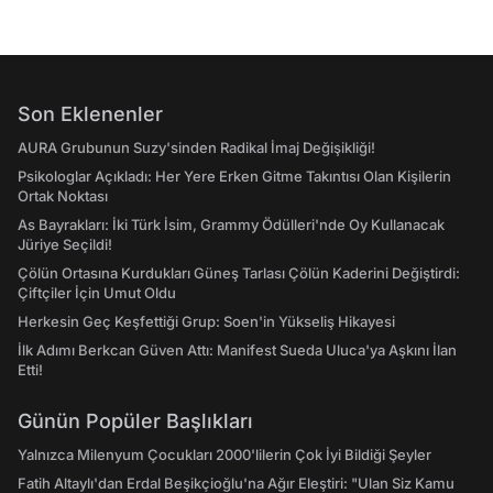
Son Eklenenler
AURA Grubunun Suzy'sinden Radikal İmaj Değişikliği!
Psikologlar Açıkladı: Her Yere Erken Gitme Takıntısı Olan Kişilerin
Ortak Noktası
As Bayrakları: İki Türk İsim, Grammy Ödülleri'nde Oy Kullanacak
Jüriye Seçildi!
Çölün Ortasına Kurdukları Güneş Tarlası Çölün Kaderini Değiştirdi:
Çiftçiler İçin Umut Oldu
Herkesin Geç Keşfettiği Grup: Soen'in Yükseliş Hikayesi
İlk Adımı Berkcan Güven Attı: Manifest Sueda Uluca'ya Aşkını İlan
Etti!
Günün Popüler Başlıkları
Yalnızca Milenyum Çocukları 2000'lilerin Çok İyi Bildiği Şeyler
Fatih Altaylı'dan Erdal Beşikçioğlu'na Ağır Eleştiri: "Ulan Siz Kamu