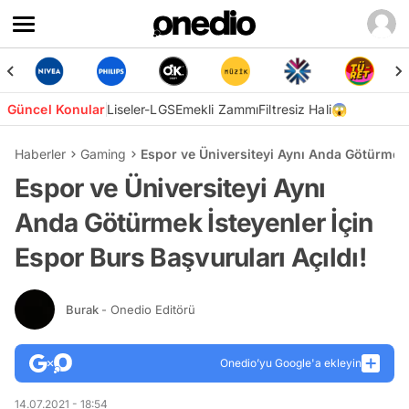
Güncel Konular
Liseler-LGS
Emekli Zammı
Filtresiz Hali😱
Haberler
Gaming
Espor ve Üniversiteyi Aynı Anda Götürmek İ
Espor ve Üniversiteyi Aynı
Anda Götürmek İsteyenler İçin
Espor Burs Başvuruları Açıldı!
Burak
- Onedio Editörü
Onedio’yu Google'a ekleyin
14.07.2021 - 18:54