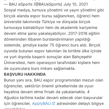
— BAU eSports (@BAUeSports)
July 10, 2021
Sosyal medya
, turnuva yönetimi ve yayın yönetimi
gibi
birçok alanda espor bursu sağlanırken,
öğrenci
hem
üniversite
takımında Türkiye ve dünyada birçok
turnuvaya katılabiliyor hem de akademik kariyerine
devam etme şansı yakalayabiliyor. 2017-2018
eğitim
döneminden itibaren burslandırılmanın yapıldığı
sistemde, şimdiye kadar 75 öğrenci burs aldı. Birçok
oyunda bulunan espor takımları ile birlikte ülke içinde
ve yurt dışında başarılı sonuçlar alan Bahçeşehir
Üniversitesi, hem
operasyon
tarafındaki kişilere hem
de oyunculara burs imkanı sağlamakta.
BAŞVURU HAKKINDA
Bunun yanı sıra, BAU espor programından mezun olan
öğrenciler, sektörün önemli şirketlerinde de
oyun
hayatına devam etme fırsatı da yakalamakta. 4
Ağustos tarihine kadar devam edecek olan başvurular
Video
için öğrenciler,
ApplyBAU
adresinden detaylı bilgiye