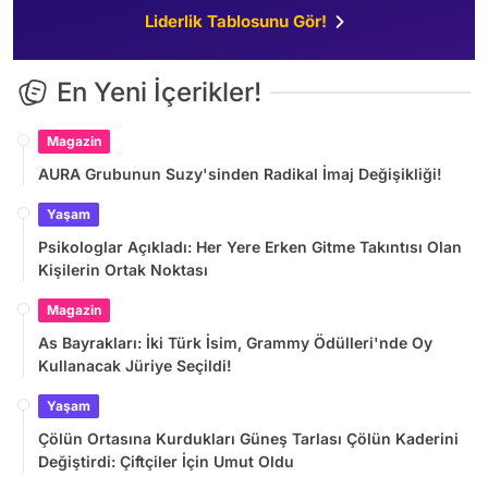
Liderlik Tablosunu Gör!
En Yeni İçerikler!
Magazin
AURA Grubunun Suzy'sinden Radikal İmaj Değişikliği!
Yaşam
Psikologlar Açıkladı: Her Yere Erken Gitme Takıntısı Olan
Kişilerin Ortak Noktası
Magazin
As Bayrakları: İki Türk İsim, Grammy Ödülleri'nde Oy
Kullanacak Jüriye Seçildi!
Yaşam
Çölün Ortasına Kurdukları Güneş Tarlası Çölün Kaderini
Değiştirdi: Çiftçiler İçin Umut Oldu