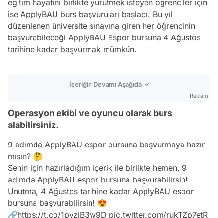
eğitim
hayatını birlikte yürütmek isteyen öğrenciler için
ise ApplyBAU burs başvuruları başladı. Bu yıl
düzenlenen
üniversite
sınavına giren her öğrencinin
başvurabileceği ApplyBAU Espor bursuna 4 Ağustos
tarihine kadar başvurmak mümkün.
İçeriğin Devamı Aşağıda
Reklam
Operasyon ekibi ve oyuncu olarak burs
alabilirsiniz.
9 adımda ApplyBAU espor bursuna başvurmaya hazır
mısın? 🤔
Senin için hazırladığım içerik ile birlikte hemen, 9
adımda ApplyBAU espor bursuna başvurabilirsin!
Unutma, 4 Ağustos tarihine kadar ApplyBAU espor
bursuna başvurabilirsin! 😍
🔗
https://t.co/1pyzjB3w9D
pic.twitter.com/rukTZp7etR