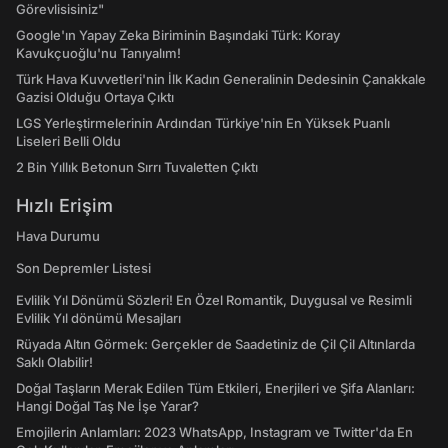
Görevlisisiniz"
Google'ın Yapay Zeka Biriminin Başındaki Türk: Koray
Kavukçuoğlu'nu Tanıyalım!
Türk Hava Kuvvetleri'nin İlk Kadın Generalinin Dedesinin Çanakkale
Gazisi Olduğu Ortaya Çıktı
LGS Yerleştirmelerinin Ardından Türkiye'nin En Yüksek Puanlı
Liseleri Belli Oldu
2 Bin Yıllık Betonun Sırrı Tuvaletten Çıktı
Hızlı Erişim
Hava Durumu
Son Depremler Listesi
Evlilik Yıl Dönümü Sözleri! En Özel Romantik, Duygusal ve Resimli
Evlilik Yıl dönümü Mesajları
Rüyada Altın Görmek: Gerçekler de Saadetiniz de Çil Çil Altınlarda
Saklı Olabilir!
Doğal Taşların Merak Edilen Tüm Etkileri, Enerjileri ve Şifa Alanları:
Hangi Doğal Taş Ne İşe Yarar?
Emojilerin Anlamları: 2023 WhatsApp, Instagram ve Twitter'da En