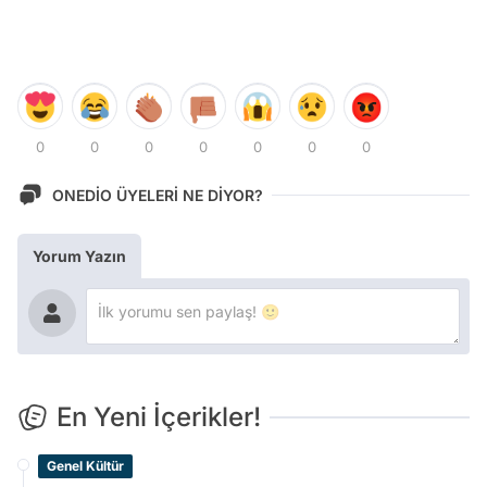
0
0
0
0
0
0
0
ONEDİO ÜYELERİ NE DİYOR?
Yorum Yazın
En Yeni İçerikler!
Genel Kültür