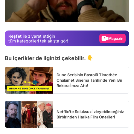
Video
Test
Gündem
Keşfet
ile ziyaret ettiğin
Magazin
tüm kategorileri tek akışta gör!
Video
Bu içerikler de ilginizi çekebilir. 👇
Test
Dune Serisinin Başrolü Timothée
Chalamet Sinema Tarihinde Yeni Bir
Rekora İmza Attı!
Netflix'te Soluksuz İzleyebileceğiniz
Birbirinden Harika Film Önerileri