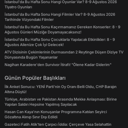
İstanbul'da Bu Hafta Sonu Hangi Oyunlar Var? 8-9 Ağustos 2026
Tiyatro Oyunları
İstanbul'da Bu Hafta Sonu Hangi Filmler Var? 8-9 Ağustos 2026
Tarihinde Vizyondaki Filmler
İstanbul'da Bu Hafta Sonu Kaçırmamanız Gereken Konserler: 8 - 9
Ağustos Günleri Müziğe Doyamayacaksınız!
İstanbul'da Bu Hafta Sonu Çocuklarla Yapılacak Etkinlikler: 8 - 9
Ağustos Ailenize Çok İyi Gelecek!
ATV Dizisinin Çekimlerinin Durmasından 2 Reytinge Düşen Diziye TV
Dünyasında Bugün Yaşananlar
Nagihan Karadere'den Survivor İtirafı! "Ölene Kadar Giderim"
Günün Popüler Başlıkları
İlk Anket Sonucu: YENİ Parti'nin Oy Oranı Belli Oldu, CHP Barajın
Altına Düştü!
Türkiye, Arabistan ve Pakistan Arasında Mekke Anlaşması: Birine
Yapılan Saldırı Hepsine Yapılmış Sayılacak
Hasan Can Kaya’nın Konuşanlar Programına Katılan Seyirci
Gözaltına Alınıp Sınır Dışı Edildi
Gazeteci Fatih Atik'ten Çarpıcı İddia: Çerçeve Yasa Selahattin