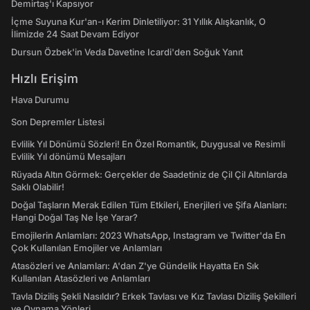
Demirtaş'ı Kapsıyor
İçme Suyuna Kur'an-ı Kerim Dinletiliyor: 31 Yıllık Alışkanlık, O
İlimizde 24 Saat Devam Ediyor
Dursun Özbek'in Veda Davetine Icardi'den Soğuk Yanıt
Hızlı Erişim
Hava Durumu
Son Depremler Listesi
Evlilik Yıl Dönümü Sözleri! En Özel Romantik, Duygusal ve Resimli
Evlilik Yıl dönümü Mesajları
Rüyada Altın Görmek: Gerçekler de Saadetiniz de Çil Çil Altınlarda
Saklı Olabilir!
Doğal Taşların Merak Edilen Tüm Etkileri, Enerjileri ve Şifa Alanları:
Hangi Doğal Taş Ne İşe Yarar?
Emojilerin Anlamları: 2023 WhatsApp, Instagram ve Twitter'da En
Çok Kullanılan Emojiler ve Anlamları
Atasözleri ve Anlamları: A'dan Z'ye Gündelik Hayatta En Sık
Kullanılan Atasözleri ve Anlamları
Tavla Diziliş Şekli Nasıldır? Erkek Tavlası ve Kız Tavlası Diziliş Şekilleri
ve Oynama Yönleri