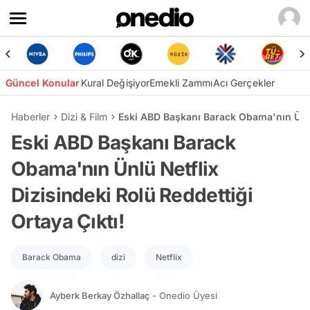
Güncel Konular
Kural Değişiyor
Emekli Zammı
Acı Gerçekler
Haberler
Dizi & Film
Eski ABD Başkanı Barack Obama'nın Ünlü 
Eski ABD Başkanı Barack
Obama'nın Ünlü Netflix
Dizisindeki Rolü Reddettiği
Ortaya Çıktı!
Barack Obama
dizi
Netflix
Ayberk Berkay Özhallaç
- Onedio Üyesi