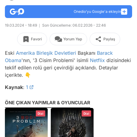
Onedio’yu Google'a ekleyin
19.03.2024 - 18:49
Son Güncelleme: 06.02.2026 - 22:46
Favori
Yorum Yap
Paylaş
Eski
Amerika Birleşik Devletleri
Başkanı
Barack
Obama
'nın, '3 Cisim Problemi' isimli
Netflix
dizisindeki
teklif edilen rolü geri çevirdiği açıklandı. Detaylar
içerikte. 👇
Kaynak
:
1
ÖNE ÇIKAN YAPIMLAR & OYUNCULAR
Dizi
Dizi