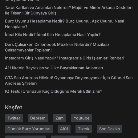
Tarot Kartları ve Anlamları Nelerdir? Majör ve Minör Arkana Desteleri
İle Tılsımlı Bir Dünyaya Giriş
Burç Uyumu Hesaplama Nedir? Burç Uyumu, Aşk Uyumu Nasıl
Hesaplanır?
İdeal Kilo Nedir? İdeal Kilo Hesaplama Nasıl Yapılır?
Ders Çalışırken Dinlenecek Müzikler Nelerdir? Müziksiz
Çalışamayanlar Toplanın!
Instagram Giriş Nasıl Yapılır? Instagram'a Giriş İşlemleri Rehberi
41 Ülkenin Bayrakları ve Ülke Bayraklarının Anlamları
GTA San Andreas Hileleri! Oynamaya Doyamayanlar İçin Güncel San
Andreas Şifreleri
IQ Testi: IQ'unuzun Kaç Olduğunu Merak Ettiniz mi?
Keşfet
Twitter
Deprem
Zam
Youtube
Günlük Burç Yorumları
A101
Tiktok
Son Dakika