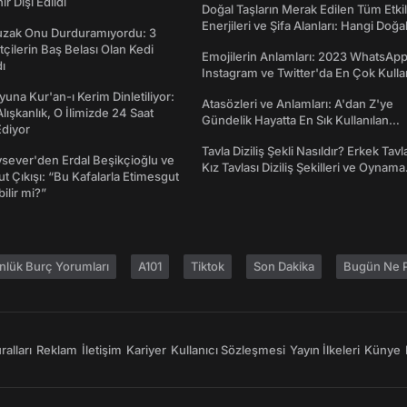
nır Dışı Edildi
Doğal Taşların Merak Edilen Tüm Etkil
Enerjileri ve Şifa Alanları: Hangi Doğa
Tuzak Onu Durduramıyordu: 3
Ne İşe Yarar?
ftçilerin Baş Belası Olan Kedi
Emojilerin Anlamları: 2023 WhatsApp
ı
Instagram ve Twitter'da En Çok Kulla
Emojiler ve Anlamları
una Kur'an-ı Kerim Dinletiliyor:
Atasözleri ve Anlamları: A'dan Z'ye
 Alışkanlık, O İlimizde 24 Saat
Gündelik Hayatta En Sık Kullanılan
diyor
Atasözleri ve Anlamları
Tavla Diziliş Şekli Nasıldır? Erkek Tavl
sever'den Erdal Beşikçioğlu ve
Kız Tavlası Diziliş Şekilleri ve Oynama
t Çıkışı: “Bu Kafalarla Etimesgut
Yönleri
ilir mi?”
nlük Burç Yorumları
A101
Tiktok
Son Dakika
Bugün Ne P
alları
Reklam
İletişim
Kariyer
Kullanıcı Sözleşmesi
Yayın İlkeleri
Künye