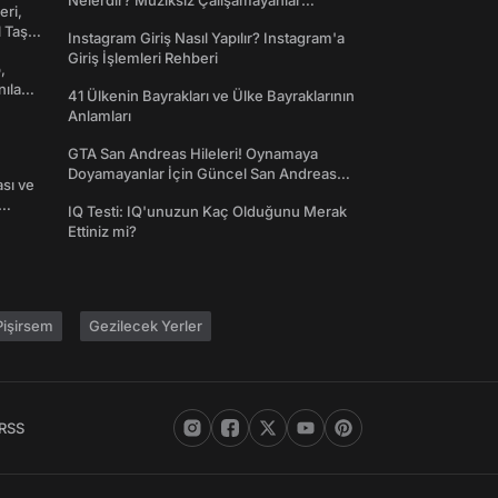
Nelerdir? Müziksiz Çalışamayanlar
eri,
Toplanın!
l Taş
Instagram Giriş Nasıl Yapılır? Instagram'a
Giriş İşlemleri Rehberi
,
nılan
41 Ülkenin Bayrakları ve Ülke Bayraklarının
Anlamları
GTA San Andreas Hileleri! Oynamaya
Doyamayanlar İçin Güncel San Andreas
ası ve
Şifreleri
IQ Testi: IQ'unuzun Kaç Olduğunu Merak
Ettiniz mi?
işirsem
Gezilecek Yerler
RSS