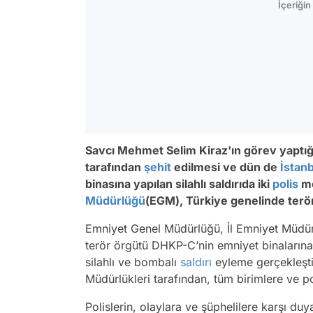
İçeriği
Savcı Mehmet Selim Kiraz'ın görev yaptı
tarafından
şehit
edilmesi ve dün de
İstan
binasına yapılan silahlı saldırıda iki
polis
me
Müdürlüğü
(EGM), Türkiye genelinde terö
Emniyet Genel Müdürlüğü, İl Emniyet Müdürlü
terör örgütü DHKP-C’nin emniyet binalarına,
silahlı ve bombalı
saldırı
eyleme gerçekleştir
Müdürlükleri tarafından, tüm birimlere ve pol
Polislerin, olaylara ve şüphelilere karşı duya