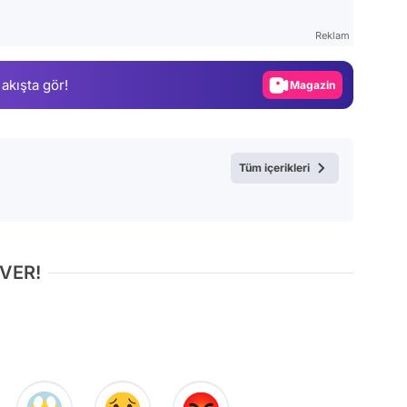
Test
Reklam
Gündem
 akışta gör!
Magazin
Video
Test
Tüm içerikleri
 VER!