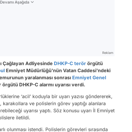
n Devamı Aşağıda
Reklam
ğı Çağlayan Adliyesinde
DHKP-C
terör
örgütü
bul
Emniyet Müdürlüğü'nün Vatan Caddesi'ndeki
murunun yaralanması sonrası
Emniyet Genel
r örgütü DHKP-C alarmı uyarısı verdi.
klerine ‘acil’ koduyla bir uyarı yazısı göndererek,
 karakollara ve polislerin görev yaptığı alanlara
ebileceği uyarısı yaptı. Söz konusu uyarı İl Emniyet
islere iletildi.
rlı olunması istendi. Polislerin görevleri sırasında