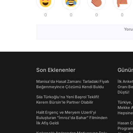
0
0
0
0
Yoru
Son Eklenenler
Günün
Manisa'da Hasat Zamanı: Tarladaki Fiyatı
İlk Anke
Beğenmeyince Çözümü Kendi Buldu
Oranı Be
Düştü!
Sıla Türkoğlu'na Yeni Başrol Teklifi!
Kerem Bürsin'le Partner Olabilir
Türkiye,
Mekke An
Halit Ergenç ve Meryem Uzerli'yi
Hepsine 
Buluşturan "İmroz'da Bahar" Filminden
İlk Afiş Geldi
Hasan C
Programı