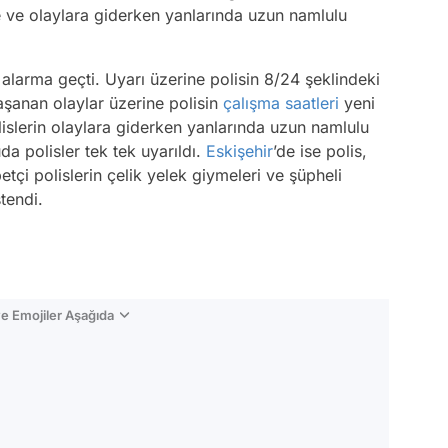
e ve olaylara giderken yanlarında uzun namlulu
 alarma geçti. Uyarı üzerine polisin 8/24 şeklindeki
aşanan olaylar üzerine polisin
çalışma saatleri
yeni
lislerin olaylara giderken yanlarında uzun namlulu
uda polisler tek tek uyarıldı.
Eskişehir
’de ise polis,
tçi polislerin çelik yelek giymeleri ve şüpheli
stendi.
e Emojiler Aşağıda
Video