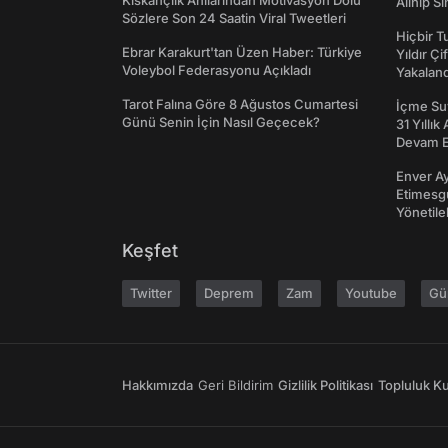
Kıskançlık Anılarından Motivasyon Dolu
Alınıp Sı
Sözlere Son 24 Saatin Viral Tweetleri
Hiçbir 
Ebrar Karakurt'tan Üzen Haber: Türkiye
Yıldır Çi
Voleybol Federasyonu Açıkladı
Yakaland
Tarot Falına Göre 8 Ağustos Cumartesi
İçme Suy
Günü Senin İçin Nasıl Geçecek?
31 Yıllık
Devam E
Enver Ay
Etimesgu
Yönetileb
Keşfet
Twitter
Deprem
Zam
Youtube
Gü
Hakkımızda
Geri Bildirim
Gizlilik Politikası
Topluluk Kur