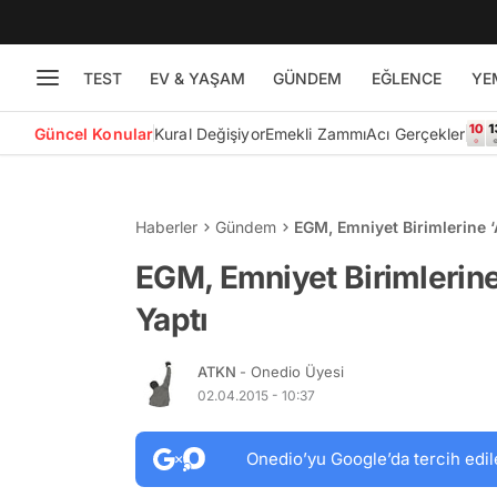
TEST
EV & YAŞAM
GÜNDEM
EĞLENCE
YE
Güncel Konular
Kural Değişiyor
Emekli Zammı
Acı Gerçekler
Haberler
Gündem
EGM, Emniyet Birimlerine ‘
EGM, Emniyet Birimlerine
Yaptı
ATKN
- Onedio Üyesi
02.04.2015 - 10:37
Onedio’yu Google’da tercih edil