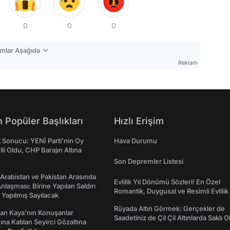
0
0
0
mlar Aşağıda
Reklam
 Popüler Başlıkları
Hızlı Erişim
t Sonucu: YENİ Parti'nin Oy
Hava Durumu
lli Oldu, CHP Barajın Altına
Son Depremler Listesi
 Arabistan ve Pakistan Arasında
Evlilik Yıl Dönümü Sözleri! En Özel
laşması: Birine Yapılan Saldırı
Romantik, Duygusal ve Resimli Evlilik 
Yapılmış Sayılacak
dönümü Mesajları
Rüyada Altın Görmek: Gerçekler de
an Kaya’nın Konuşanlar
Saadetiniz de Çil Çil Altınlarda Saklı Ol
na Katılan Seyirci Gözaltına