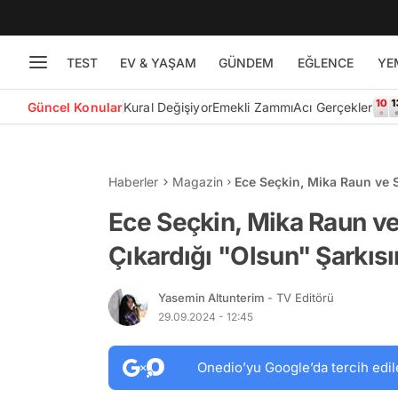
TEST
EV & YAŞAM
GÜNDEM
EĞLENCE
YE
Güncel Konular
Kural Değişiyor
Emekli Zammı
Acı Gerçekler
Haberler
Magazin
Ece Seçkin, Mika Raun ve S
Yükselmesini Pas Geçmed
Ece Seçkin, Mika Raun ve 
Çıkardığı "Olsun" Şarkı
Yasemin Altunterim
- TV Editörü
29.09.2024 - 12:45
Onedio’yu Google’da tercih edil