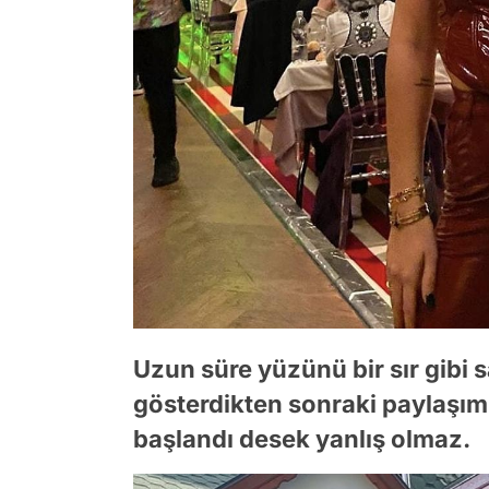
Uzun süre yüzünü bir sır gibi s
gösterdikten sonraki paylaşıml
başlandı desek yanlış olmaz.