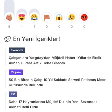
5
1
1
0
0
0
0
En Yeni İçerikler!
Ekonomi
Çalışanlara Yargıtay’dan Müjdeli Haber: Yıllardır Eksik
Alınan O Para Artık Cebe Girecek
Yaşam
50 Bin Bitcoin Çalıp 10 Yıl Sakladı: Serveti Patlamış Mısır
Kutusunda Bulundu
TV
Daha 17 Hayranlarına Müjde! Dizinin Yeni Sezondaki
Akıbeti Belli Oldu