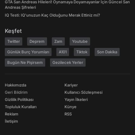
GTA San Andreas Hileleri! Oynamaya Doyamayanlar İçin Güncel San
Andreas Şifreleri
IQ Testi: IQ'unuzun Kaç Olduğunu Merak Ettiniz mi?
Keşfet
Twitter
Deprem
Zam
Youtube
Günlük Burç Yorumları
A101
Tiktok
Son Dakika
Bugün Ne Pişirsem
Gezilecek Yerler
Hakkımızda
Kariyer
Geri Bildirim
Kullanıcı Sözleşmesi
Gizlilik Politikası
Yayın İlkeleri
Topluluk Kuralları
Künye
Reklam
RSS
İletişim