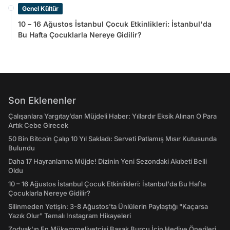
Genel Kültür
10 – 16 Ağustos İstanbul Çocuk Etkinlikleri: İstanbul'da
Bu Hafta Çocuklarla Nereye Gidilir?
Son Eklenenler
Çalışanlara Yargıtay’dan Müjdeli Haber: Yıllardır Eksik Alınan O Para
Artık Cebe Girecek
50 Bin Bitcoin Çalıp 10 Yıl Sakladı: Serveti Patlamış Mısır Kutusunda
Bulundu
Daha 17 Hayranlarına Müjde! Dizinin Yeni Sezondaki Akıbeti Belli
Oldu
10 – 16 Ağustos İstanbul Çocuk Etkinlikleri: İstanbul'da Bu Hafta
Çocuklarla Nereye Gidilir?
Silinmeden Yetişin: 3-8 Ağustos'ta Ünlülerin Paylaştığı "Kaçarsa
Yazık Olur" Temalı Instagram Hikayeleri
Zodyak'ın En Mükemmeliyetçisi Başak Burcu İçin Hediye Önerileri