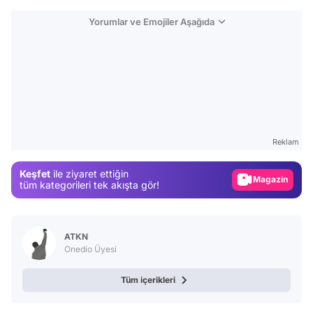
Yorumlar ve Emojiler Aşağıda
Video
Test
Gündem
Reklam
Magazin
Keşfet
ile ziyaret ettiğin
tüm kategorileri tek akışta gör!
Video
Test
ATKN
Onedio Üyesi
Tüm içerikleri