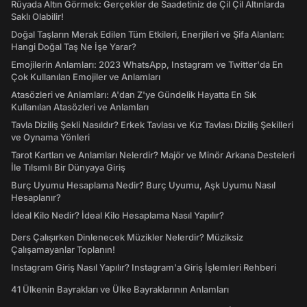
Rüyada Altın Görmek: Gerçekler de Saadetiniz de Çil Çil Altınlarda
Saklı Olabilir!
Doğal Taşların Merak Edilen Tüm Etkileri, Enerjileri ve Şifa Alanları:
Hangi Doğal Taş Ne İşe Yarar?
Emojilerin Anlamları: 2023 WhatsApp, Instagram ve Twitter'da En
Çok Kullanılan Emojiler ve Anlamları
Atasözleri ve Anlamları: A'dan Z'ye Gündelik Hayatta En Sık
Kullanılan Atasözleri ve Anlamları
Tavla Diziliş Şekli Nasıldır? Erkek Tavlası ve Kız Tavlası Diziliş Şekilleri
ve Oynama Yönleri
Tarot Kartları ve Anlamları Nelerdir? Majör ve Minör Arkana Desteleri
İle Tılsımlı Bir Dünyaya Giriş
Burç Uyumu Hesaplama Nedir? Burç Uyumu, Aşk Uyumu Nasıl
Hesaplanır?
İdeal Kilo Nedir? İdeal Kilo Hesaplama Nasıl Yapılır?
Ders Çalışırken Dinlenecek Müzikler Nelerdir? Müziksiz
Çalışamayanlar Toplanın!
Instagram Giriş Nasıl Yapılır? Instagram'a Giriş İşlemleri Rehberi
41 Ülkenin Bayrakları ve Ülke Bayraklarının Anlamları