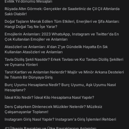
Evlilik Yıl dönümü Mesajları
Rüyada Altın Görmek: Gerçekler de Saadetiniz de Çil Çil Altınlarda
Saklı Olabilir!
Doğal Taşların Merak Edilen Tüm Etkileri, Enerjileri ve Şifa Alanları:
Hangi Doğal Taş Ne İşe Yarar?
Emojilerin Anlamları: 2023 WhatsApp, Instagram ve Twitter'da En
Çok Kullanılan Emojiler ve Anlamları
Atasözleri ve Anlamları: A'dan Z'ye Gündelik Hayatta En Sık
Kullanılan Atasözleri ve Anlamları
Tavla Diziliş Şekli Nasıldır? Erkek Tavlası ve Kız Tavlası Diziliş Şekilleri
ve Oynama Yönleri
Tarot Kartları ve Anlamları Nelerdir? Majör ve Minör Arkana Desteleri
İle Tılsımlı Bir Dünyaya Giriş
Burç Uyumu Hesaplama Nedir? Burç Uyumu, Aşk Uyumu Nasıl
Hesaplanır?
İdeal Kilo Nedir? İdeal Kilo Hesaplama Nasıl Yapılır?
Ders Çalışırken Dinlenecek Müzikler Nelerdir? Müziksiz
Çalışamayanlar Toplanın!
Instagram Giriş Nasıl Yapılır? Instagram'a Giriş İşlemleri Rehberi
41 Ülkenin Bayrakları ve Ülke Bayraklarının Anlamları