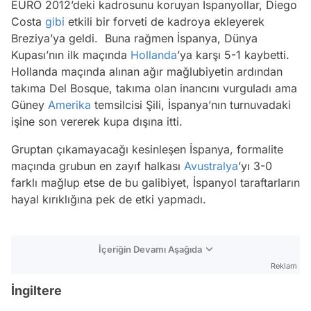
EURO 2012’deki kadrosunu koruyan İspanyollar, Diego
Costa
gibi
etkili bir forveti de kadroya ekleyerek
Breziya’ya geldi. Buna rağmen İspanya, Dünya
Kupası’nın ilk maçında
Hollanda
’ya karşı 5-1 kaybetti.
Hollanda maçında alınan ağır mağlubiyetin ardından
takıma Del Bosque, takıma olan inancını vurguladı ama
Güney
Amerika
temsilcisi Şili, İspanya’nın turnuvadaki
işine son vererek kupa dışına itti.
Gruptan çıkamayacağı kesinleşen İspanya, formalite
maçında grubun en zayıf halkası
Avustralya
’yı 3-0
farklı mağlup etse de bu galibiyet, İspanyol taraftarların
hayal kırıklığına pek de etki yapmadı.
İçeriğin Devamı Aşağıda
Reklam
İngiltere