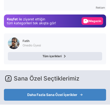
Test
Reklam
Gündem
Keşfet
ile ziyaret ettiğin
Magazin
tüm kategorileri tek akışta gör!
Video
Test
Fatih
Onedio Üyesi
Tüm içerikleri
Sana Özel Seçtiklerimiz
Daha Fazla Sana Özel İçerikler