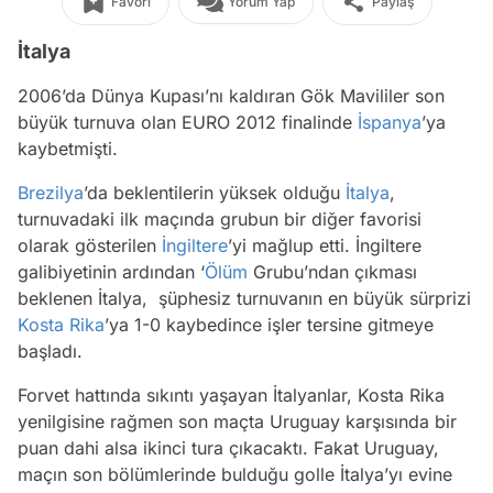
Favori
Yorum Yap
Paylaş
İtalya
2006’da Dünya Kupası’nı kaldıran Gök Mavililer son
büyük turnuva olan EURO 2012 finalinde
İspanya
’ya
kaybetmişti.
Brezilya
’da beklentilerin yüksek olduğu
İtalya
,
turnuvadaki ilk maçında grubun bir diğer favorisi
olarak gösterilen
İngiltere
’yi mağlup etti. İngiltere
galibiyetinin ardından ‘
Ölüm
Grubu’ndan çıkması
beklenen İtalya, şüphesiz turnuvanın en büyük sürprizi
Kosta Rika
’ya 1-0 kaybedince işler tersine gitmeye
başladı.
Forvet hattında sıkıntı yaşayan İtalyanlar, Kosta Rika
yenilgisine rağmen son maçta Uruguay karşısında bir
puan dahi alsa ikinci tura çıkacaktı. Fakat Uruguay,
maçın son bölümlerinde bulduğu golle İtalya’yı evine