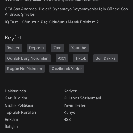
GTA San Andreas Hileleri! Oynamaya Doyamayanlar İçin Güncel San
Andreas Şifreleri
IQ Testi: IQ'unuzun Kaç Olduğunu Merak Ettiniz mi?
Keşfet
Twitter
Deprem
Zam
Youtube
Günlük Burç Yorumları
A101
Tiktok
Son Dakika
Bugün Ne Pişirsem
Gezilecek Yerler
Hakkımızda
Kariyer
Geri Bildirim
Kullanıcı Sözleşmesi
Gizlilik Politikası
Yayın İlkeleri
Topluluk Kuralları
Künye
Reklam
RSS
İletişim