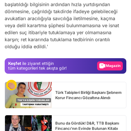
başlatıldığı bilgisinin ardından hızla yurtdışından
dönmesine, çağrıldığı takdirde ifadeye gelebileceği
avukatları aracılığıyla savcılığa iletilmesine, kaçma
veya delil karartma şüphesi bulunmamasına ve isnat
Video
edilen suç itibariyle tutuklamaya yer olmamasına
Test
karşın; ret kararında tutuklama tedbirinin orantılı
olduğu iddia edildi.'
Gündem
Magazin
Keşfet
ile ziyaret ettiğin
Video
tüm kategorileri tek akışta gör!
Test
Türk Tabipleri Birliği Başkanı Şebnem
Korur Fincancı Gözaltına Alındı
Bunu da Gördük! D&R, TTB Başkanı
Fincancı'nın Evinde Bulunan Kitabı