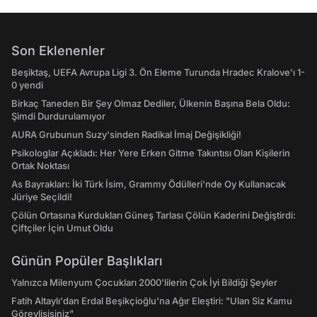
Son Eklenenler
Beşiktaş, UEFA Avrupa Ligi 3. Ön Eleme Turunda Hradec Kralove'ı 1-
0 yendi
Birkaç Taneden Bir Şey Olmaz Dediler, Ülkenin Başına Bela Oldu:
Şimdi Durdurulamıyor
AURA Grubunun Suzy'sinden Radikal İmaj Değişikliği!
Psikologlar Açıkladı: Her Yere Erken Gitme Takıntısı Olan Kişilerin
Ortak Noktası
As Bayrakları: İki Türk İsim, Grammy Ödülleri'nde Oy Kullanacak
Jüriye Seçildi!
Çölün Ortasına Kurdukları Güneş Tarlası Çölün Kaderini Değiştirdi:
Çiftçiler İçin Umut Oldu
Günün Popüler Başlıkları
Yalnızca Milenyum Çocukları 2000'lilerin Çok İyi Bildiği Şeyler
Fatih Altaylı'dan Erdal Beşikçioğlu'na Ağır Eleştiri: "Ulan Siz Kamu
Görevlisisiniz"