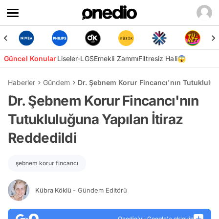
Güncel Konular
Liseler-LGS
Emekli Zammı
Filtresiz Hali😱
Haberler
Gündem
Dr. Şebnem Korur Fincancı'nın Tutukluluğu
Dr. Şebnem Korur Fincancı'nın
Tutukluluğuna Yapılan İtiraz
Reddedildi
şebnem korur fincancı
Kübra Köklü
- Gündem Editörü
Onedio’yu Google'a ekleyin