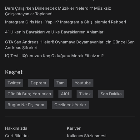
Ders Çalışırken Dinlenecek Müzikler Nelerdir? Müziksiz
Çalışamayanlar Toplanın!
Instagram Giriş Nasıl Yapılır? Instagram'a Giriş İşlemleri Rehberi
41 Ülkenin Bayrakları ve Ülke Bayraklarının Anlamları
GTA San Andreas Hileleri! Oynamaya Doyamayanlar İçin Güncel San
Andreas Şifreleri
IQ Testi: IQ'unuzun Kaç Olduğunu Merak Ettiniz mi?
Keşfet
Twitter
Deprem
Zam
Youtube
Günlük Burç Yorumları
A101
Tiktok
Son Dakika
Bugün Ne Pişirsem
Gezilecek Yerler
Hakkımızda
Kariyer
Geri Bildirim
Kullanıcı Sözleşmesi