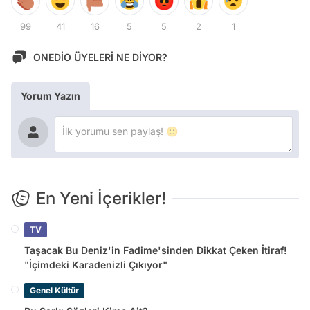
99
41
16
5
5
2
1
ONEDİO ÜYELERİ NE DİYOR?
Yorum Yazın
En Yeni İçerikler!
TV
Taşacak Bu Deniz'in Fadime'sinden Dikkat Çeken İtiraf!
"İçimdeki Karadenizli Çıkıyor"
Genel Kültür