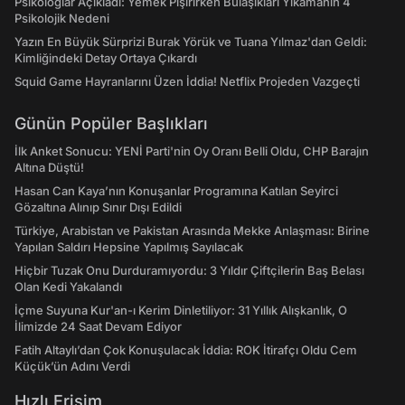
Psikologlar Açıkladı: Yemek Pişirirken Bulaşıkları Yıkamanın 4
Psikolojik Nedeni
Yazın En Büyük Sürprizi Burak Yörük ve Tuana Yılmaz'dan Geldi:
Kimliğindeki Detay Ortaya Çıkardı
Squid Game Hayranlarını Üzen İddia! Netflix Projeden Vazgeçti
Günün Popüler Başlıkları
İlk Anket Sonucu: YENİ Parti'nin Oy Oranı Belli Oldu, CHP Barajın
Altına Düştü!
Hasan Can Kaya’nın Konuşanlar Programına Katılan Seyirci
Gözaltına Alınıp Sınır Dışı Edildi
Türkiye, Arabistan ve Pakistan Arasında Mekke Anlaşması: Birine
Yapılan Saldırı Hepsine Yapılmış Sayılacak
Hiçbir Tuzak Onu Durduramıyordu: 3 Yıldır Çiftçilerin Baş Belası
Olan Kedi Yakalandı
İçme Suyuna Kur'an-ı Kerim Dinletiliyor: 31 Yıllık Alışkanlık, O
İlimizde 24 Saat Devam Ediyor
Fatih Altaylı’dan Çok Konuşulacak İddia: ROK İtirafçı Oldu Cem
Küçük’ün Adını Verdi
Hızlı Erişim