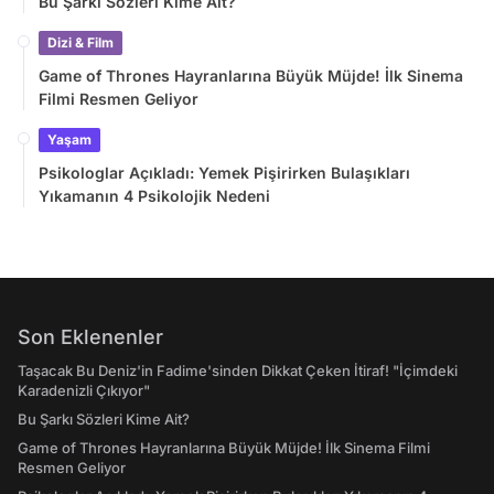
Bu Şarkı Sözleri Kime Ait?
Dizi & Film
Game of Thrones Hayranlarına Büyük Müjde! İlk Sinema
Filmi Resmen Geliyor
Yaşam
Psikologlar Açıkladı: Yemek Pişirirken Bulaşıkları
Yıkamanın 4 Psikolojik Nedeni
Son Eklenenler
Taşacak Bu Deniz'in Fadime'sinden Dikkat Çeken İtiraf! "İçimdeki
Karadenizli Çıkıyor"
Bu Şarkı Sözleri Kime Ait?
Game of Thrones Hayranlarına Büyük Müjde! İlk Sinema Filmi
Resmen Geliyor