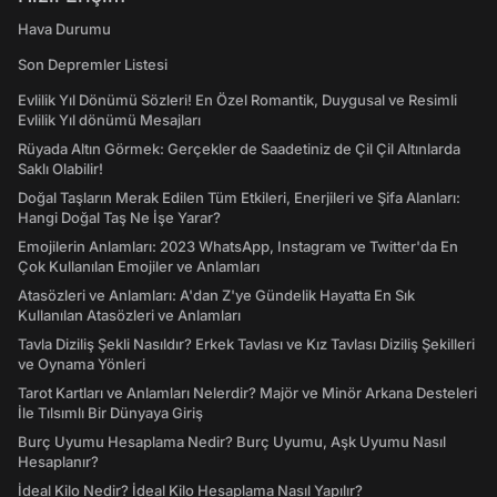
Hava Durumu
Son Depremler Listesi
Evlilik Yıl Dönümü Sözleri! En Özel Romantik, Duygusal ve Resimli
Evlilik Yıl dönümü Mesajları
Rüyada Altın Görmek: Gerçekler de Saadetiniz de Çil Çil Altınlarda
Saklı Olabilir!
Doğal Taşların Merak Edilen Tüm Etkileri, Enerjileri ve Şifa Alanları:
Hangi Doğal Taş Ne İşe Yarar?
Emojilerin Anlamları: 2023 WhatsApp, Instagram ve Twitter'da En
Çok Kullanılan Emojiler ve Anlamları
Atasözleri ve Anlamları: A'dan Z'ye Gündelik Hayatta En Sık
Kullanılan Atasözleri ve Anlamları
Tavla Diziliş Şekli Nasıldır? Erkek Tavlası ve Kız Tavlası Diziliş Şekilleri
ve Oynama Yönleri
Tarot Kartları ve Anlamları Nelerdir? Majör ve Minör Arkana Desteleri
İle Tılsımlı Bir Dünyaya Giriş
Burç Uyumu Hesaplama Nedir? Burç Uyumu, Aşk Uyumu Nasıl
Hesaplanır?
İdeal Kilo Nedir? İdeal Kilo Hesaplama Nasıl Yapılır?