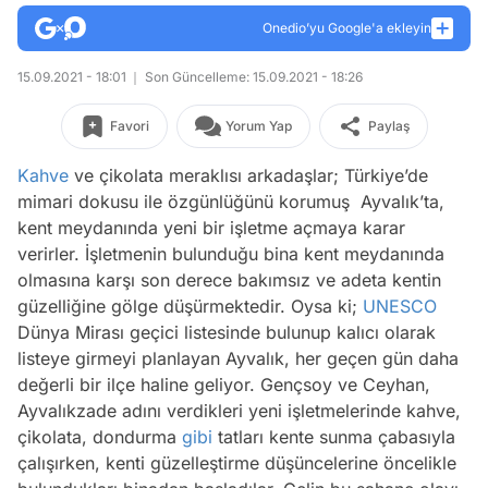
Onedio’yu Google'a ekleyin
15.09.2021 - 18:01
Son Güncelleme: 15.09.2021 - 18:26
Favori
Yorum Yap
Paylaş
Kahve
ve çikolata meraklısı arkadaşlar; Türkiye’de
mimari dokusu ile özgünlüğünü korumuş Ayvalık’ta,
kent meydanında yeni bir işletme açmaya karar
verirler. İşletmenin bulunduğu bina kent meydanında
olmasına karşı son derece bakımsız ve adeta kentin
güzelliğine gölge düşürmektedir. Oysa ki;
UNESCO
Dünya Mirası geçici listesinde bulunup kalıcı olarak
listeye girmeyi planlayan Ayvalık, her geçen gün daha
değerli bir ilçe haline geliyor. Gençsoy ve Ceyhan,
Ayvalıkzade adını verdikleri yeni işletmelerinde kahve,
çikolata, dondurma
gibi
tatları kente sunma çabasıyla
çalışırken, kenti güzelleştirme düşüncelerine öncelikle