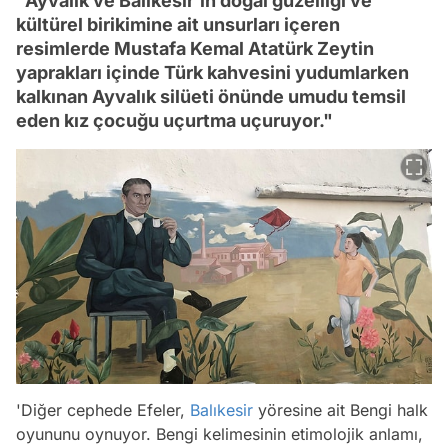
"Ayvalık ve Balıkesir'in doğal güzelliği ve
kültürel birikimine ait unsurları içeren
resimlerde Mustafa Kemal Atatürk Zeytin
yaprakları içinde Türk kahvesini yudumlarken
kalkınan Ayvalık silüeti önünde umudu temsil
eden kız çocuğu uçurtma uçuruyor."
'Diğer cephede Efeler,
Balıkesir
yöresine ait Bengi halk
oyununu oynuyor. Bengi kelimesinin etimolojik anlamı,