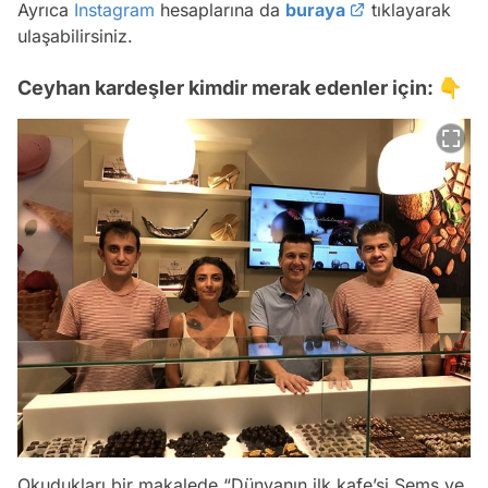
Ayrıca
Instagram
hesaplarına da
buraya
tıklayarak
ulaşabilirsiniz.
Ceyhan kardeşler kimdir merak edenler için: 👇
Okudukları bir makalede “Dünyanın ilk kafe’si Şems ve