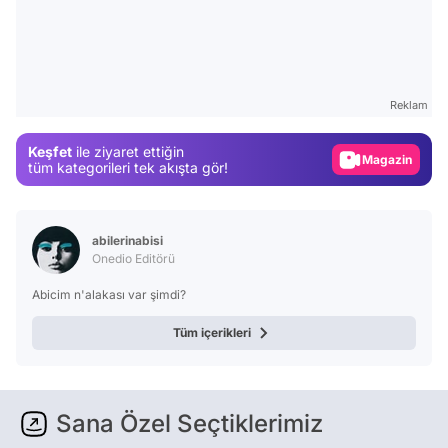
Video
Test
Gündem
Reklam
Magazin
Keşfet
ile ziyaret ettiğin
Video
tüm kategorileri tek akışta gör!
Test
abilerinabisi
Onedio Editörü
Abicim n'alakası var şimdi?
Tüm içerikleri
Sana Özel Seçtiklerimiz