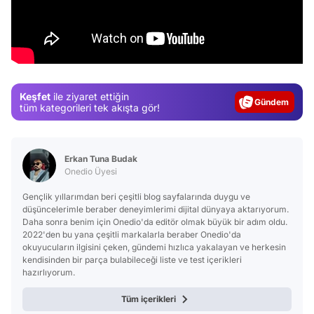
Video
Test
Keşfet
ile ziyaret ettiğin
Gündem
tüm kategorileri tek akışta gör!
Magazin
Video
Erkan Tuna Budak
Test
Onedio Üyesi
Gençlik yıllarımdan beri çeşitli blog sayfalarında duygu ve
düşüncelerimle beraber deneyimlerimi dijital dünyaya aktarıyorum.
Daha sonra benim için Onedio'da editör olmak büyük bir adım oldu.
2022'den bu yana çeşitli markalarla beraber Onedio'da
okuyucuların ilgisini çeken, gündemi hızlıca yakalayan ve herkesin
kendisinden bir parça bulabileceği liste ve test içerikleri
hazırlıyorum.
Tüm içerikleri