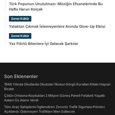
Türk Popunun Unutulmazı: Müziğin Efsanelerinde Bu
Hafta Harun Kolçak
Genel Kültür
Yataktan Çıkmak İstemeyenlere Anında Glow-Up Etkisi
Genel Kültür
Yaz Flörtü Bitenlere İyi Gelecek Şarkılar
Son Eklenenler
1948 Yılında Okullarda Okutulan İlkokul Görgü Kuralları Kitabı Hayran
Bıraktı
Çölün Ortasına Koydukları 2 Milyon Güneş Paneli Felaketi Yaşattı:
Askeri Üs Alarm Verdi
Tüm Araç Sahiplerini İlgilendiren Zorunlu Trafik Sigortası Primleri
Açıklandı: Ödemeyen Trafikten Men Edilecek