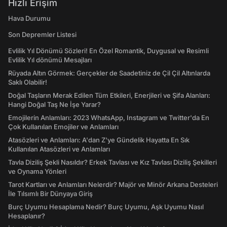
Hızlı Erişim
Hava Durumu
Son Depremler Listesi
Evlilik Yıl Dönümü Sözleri! En Özel Romantik, Duygusal ve Resimli
Evlilik Yıl dönümü Mesajları
Rüyada Altın Görmek: Gerçekler de Saadetiniz de Çil Çil Altınlarda
Saklı Olabilir!
Doğal Taşların Merak Edilen Tüm Etkileri, Enerjileri ve Şifa Alanları:
Hangi Doğal Taş Ne İşe Yarar?
Emojilerin Anlamları: 2023 WhatsApp, Instagram ve Twitter'da En
Çok Kullanılan Emojiler ve Anlamları
Atasözleri ve Anlamları: A'dan Z'ye Gündelik Hayatta En Sık
Kullanılan Atasözleri ve Anlamları
Tavla Diziliş Şekli Nasıldır? Erkek Tavlası ve Kız Tavlası Diziliş Şekilleri
ve Oynama Yönleri
Tarot Kartları ve Anlamları Nelerdir? Majör ve Minör Arkana Desteleri
İle Tılsımlı Bir Dünyaya Giriş
Burç Uyumu Hesaplama Nedir? Burç Uyumu, Aşk Uyumu Nasıl
Hesaplanır?