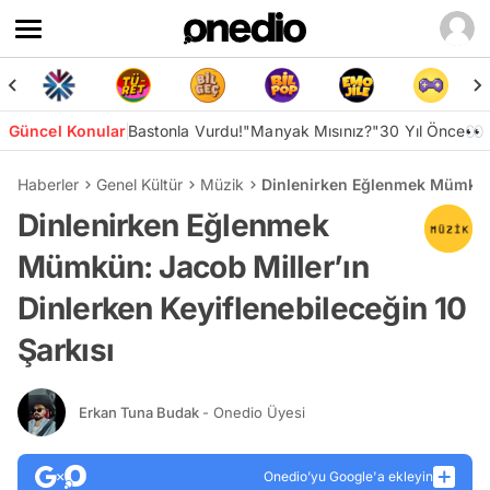
Güncel Konular
Bastonla Vurdu!
"Manyak Mısınız?"
30 Yıl Önce👀
Haberler
Genel Kültür
Müzik
Dinlenirken Eğlenmek Mümkün: 
Dinlenirken Eğlenmek
Mümkün: Jacob Miller’ın
Dinlerken Keyiflenebileceğin 10
Şarkısı
Erkan Tuna Budak
- Onedio Üyesi
Onedio’yu Google'a ekleyin