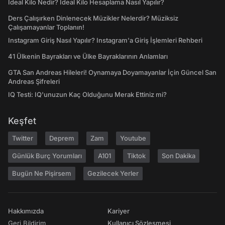
İdeal Kilo Nedir? İdeal Kilo Hesaplama Nasıl Yapılır?
Ders Çalışırken Dinlenecek Müzikler Nelerdir? Müziksiz
Çalışamayanlar Toplanın!
Instagram Giriş Nasıl Yapılır? Instagram'a Giriş İşlemleri Rehberi
41 Ülkenin Bayrakları ve Ülke Bayraklarının Anlamları
GTA San Andreas Hileleri! Oynamaya Doyamayanlar İçin Güncel San
Andreas Şifreleri
IQ Testi: IQ'unuzun Kaç Olduğunu Merak Ettiniz mi?
Keşfet
Twitter
Deprem
Zam
Youtube
Günlük Burç Yorumları
A101
Tiktok
Son Dakika
Bugün Ne Pişirsem
Gezilecek Yerler
Hakkımızda
Kariyer
Geri Bildirim
Kullanıcı Sözleşmesi