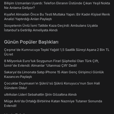
Bilişim Uzmanları Uyardı: Telefon Ekranın Üstünde Çıkan Yeşil Nokta
Ne Anlama Geliyor?
Kıyafet Almadan Önce Bu Testi Mutlaka Yapın: Bir Kadın Kişisel Renk
Analizi Yaptırdığı Anları Paylaştı
Sosyetenin Ünlü İsmi Tatilde Kaza Geçirdi: Ambulans Uçakla
İstanbul'a Getirilip Ameliyata Alındı
Günün Popüler Başlıkları
Çeşme'de Kumrucuya Tepki Yağdı! 1,5 Saatlik Süreyi Aşana 2 Bin TL
Ücret
8 Milyonluk Euro'luk Soygunun Firari Şüphelisi Olan Türk Çift,
İzmir'de Evlendi: Almanlar 'Utanmaz Çift' Dedi!
Sakarya'da Limonata Satıp iPhone 15 Alan Genç Girişimci Günlük
Kazancını Paylaştı
Çocuklar Duymasın'ın Şükrü'sü Şükrü Koruyucu'nun Son Hali
Gündem Oldu!
ultrAslan Lideri Sebahattin Şirin Gözaltına Alındı
Müge Anlı'da Ortalığı Birbirine Katan Nazmiye Tutaner Sonunda
Evlendi!