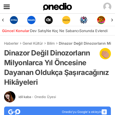
Güncel Konular
Dev Satış
Ne Koç Ne Sabancı
Sonunda Evlendi
Haberler
Genel Kültür
Bilim
Dinazor Değil Dinozorların Mil
Dinazor Değil Dinozorların
Milyonlarca Yıl Öncesine
Dayanan Oldukça Şaşıracağınız
Hikâyeleri
idil kaba
- Onedio Üyesi
Onedio’yu Google'a ekleyin