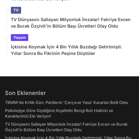
TV
TV Dünyasını Sallayan Milyonluk İmzalar! Fahriye Evcen
ve Burak Özçivit'in Bölüm Başı Ücretleri Olay Oldu
Yaşam
İçkisine Koymak İçin 4 Bin Yıllık Buzdağı Getirtmişti:
Yıllar Sonra Bu Fikrinin Peşine Düştüler
Son Eklenenler
TBMM'de Kritik Gün: Partilerin 'Çerçeve Yasa' Kararları Belli Oldu
Psikolojiye Göre Giydiğiniz Kıyafetin Rengi Ruh Halinizi ve
Karakterinizi Ele Veriyor!
TV Dünyasını Sallayan Milyonluk İmzalar! Fahriye Evcen ve Burak
Özçivit'in Bölüm Başı Ücretleri Olay Oldu
İçkisine Koymak İçin 4 Bin Yıllık Buzdağı Getirtmişti: Yıllar Sonra Bu