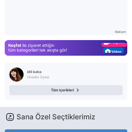
Video
Test
Gündem
Reklam
Magazin
Keşfet
ile ziyaret ettiğin
Video
tüm kategorileri tek akışta gör!
Test
idil kaba
Onedio Üyesi
Tüm içerikleri
Sana Özel Seçtiklerimiz