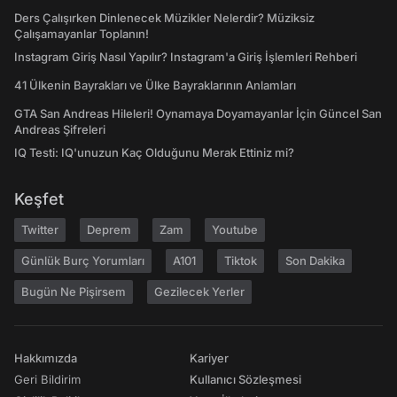
Ders Çalışırken Dinlenecek Müzikler Nelerdir? Müziksiz
Çalışamayanlar Toplanın!
Instagram Giriş Nasıl Yapılır? Instagram'a Giriş İşlemleri Rehberi
41 Ülkenin Bayrakları ve Ülke Bayraklarının Anlamları
GTA San Andreas Hileleri! Oynamaya Doyamayanlar İçin Güncel San
Andreas Şifreleri
IQ Testi: IQ'unuzun Kaç Olduğunu Merak Ettiniz mi?
Keşfet
Twitter
Deprem
Zam
Youtube
Günlük Burç Yorumları
A101
Tiktok
Son Dakika
Bugün Ne Pişirsem
Gezilecek Yerler
Hakkımızda
Kariyer
Geri Bildirim
Kullanıcı Sözleşmesi