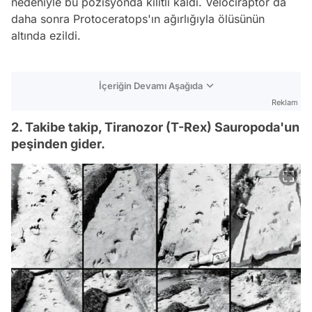
nedeniyle bu pozisyonda kilitli kaldı. Velociraptor da
daha sonra Protoceratops'ın ağırlığıyla ölüsünün
altında ezildi.
İçeriğin Devamı Aşağıda
Reklam
2. Takibe takip, Tiranozor (T-Rex) Sauropoda'un
peşinden gider.