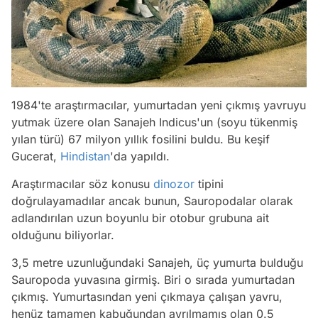
1984'te araştırmacılar, yumurtadan yeni çıkmış yavruyu
yutmak üzere olan Sanajeh Indicus'un (soyu tükenmiş
yılan türü) 67 milyon yıllık fosilini buldu. Bu keşif
Gucerat,
Hindistan
'da yapıldı.
Araştırmacılar söz konusu
dinozor
tipini
doğrulayamadılar ancak bunun, Sauropodalar olarak
adlandırılan uzun boyunlu bir otobur grubuna ait
olduğunu biliyorlar.
3,5 metre uzunluğundaki Sanajeh, üç yumurta bulduğu
Sauropoda yuvasına girmiş. Biri o sırada yumurtadan
çıkmış. Yumurtasından yeni çıkmaya çalışan yavru,
henüz tamamen kabuğundan ayrılmamış olan 0.5