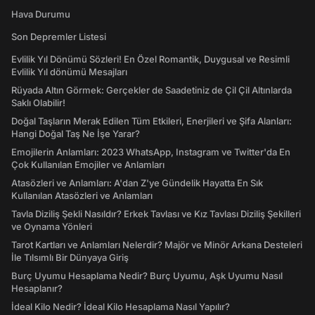
Hava Durumu
Son Depremler Listesi
Evlilik Yıl Dönümü Sözleri! En Özel Romantik, Duygusal ve Resimli
Evlilik Yıl dönümü Mesajları
Rüyada Altın Görmek: Gerçekler de Saadetiniz de Çil Çil Altınlarda
Saklı Olabilir!
Doğal Taşların Merak Edilen Tüm Etkileri, Enerjileri ve Şifa Alanları:
Hangi Doğal Taş Ne İşe Yarar?
Emojilerin Anlamları: 2023 WhatsApp, Instagram ve Twitter'da En
Çok Kullanılan Emojiler ve Anlamları
Atasözleri ve Anlamları: A'dan Z'ye Gündelik Hayatta En Sık
Kullanılan Atasözleri ve Anlamları
Tavla Diziliş Şekli Nasıldır? Erkek Tavlası ve Kız Tavlası Diziliş Şekilleri
ve Oynama Yönleri
Tarot Kartları ve Anlamları Nelerdir? Majör ve Minör Arkana Desteleri
İle Tılsımlı Bir Dünyaya Giriş
Burç Uyumu Hesaplama Nedir? Burç Uyumu, Aşk Uyumu Nasıl
Hesaplanır?
İdeal Kilo Nedir? İdeal Kilo Hesaplama Nasıl Yapılır?