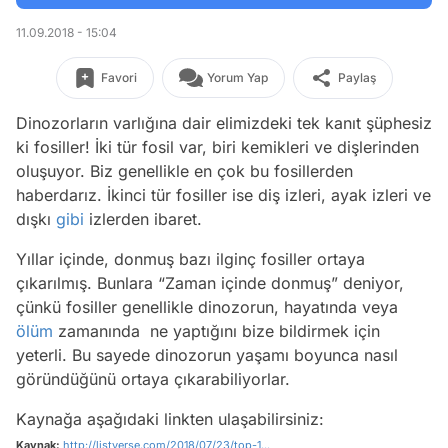
11.09.2018 - 15:04
Favori
Yorum Yap
Paylaş
Dinozorların varlığına dair elimizdeki tek kanıt şüphesiz
ki fosiller! İki tür fosil var, biri kemikleri ve dişlerinden
oluşuyor. Biz genellikle en çok bu fosillerden
haberdarız. İkinci tür fosiller ise diş izleri, ayak izleri ve
dışkı
gibi
izlerden ibaret.
Yıllar içinde, donmuş bazı ilginç fosiller ortaya
çıkarılmış. Bunlara “Zaman içinde donmuş” deniyor,
çünkü fosiller genellikle dinozorun, hayatında veya
ölüm
zamanında ne yaptığını bize bildirmek için
yeterli. Bu sayede dinozorun yaşamı boyunca nasıl
göründüğünü ortaya çıkarabiliyorlar.
Kaynağa aşağıdaki linkten ulaşabilirsiniz:
Kaynak:
http://listverse.com/2018/07/23/top-1...