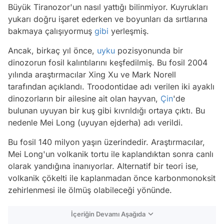
Büyük Tiranozor'un nasıl yattığı bilinmiyor. Kuyrukları
yukarı doğru işaret ederken ve boyunları da sırtlarına
bakmaya çalışıyormuş
gibi
yerleşmiş.
Ancak, birkaç yıl önce,
uyku
pozisyonunda bir
dinozorun fosil kalıntılarını keşfedilmiş. Bu fosil 2004
yılında araştırmacılar Xing Xu ve Mark Norell
tarafından açıklandı. Troodontidae adı verilen iki ayaklı
dinozorların bir ailesine ait olan hayvan,
Çin
'de
bulunan uyuyan bir kuş gibi kıvrıldığı ortaya çıktı. Bu
nedenle Mei Long (uyuyan ejderha) adı verildi.
Bu fosil 140 milyon yaşın üzerindedir. Araştırmacılar,
Mei Long'un volkanik tortu ile kaplandıktan sonra canlı
olarak yandığına inanıyorlar. Alternatif bir teori ise,
volkanik çökelti ile kaplanmadan önce karbonmonoksit
zehirlenmesi ile ölmüş olabileceği yönünde.
İçeriğin Devamı Aşağıda