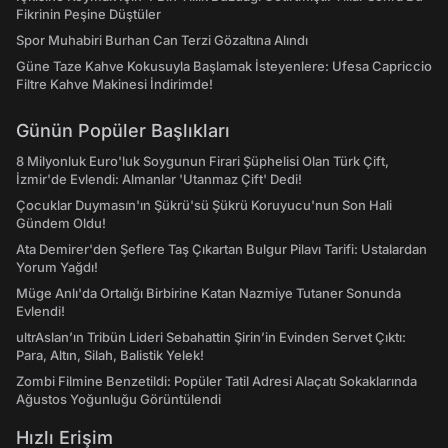
Fikrinin Peşine Düştüler
Spor Muhabiri Burhan Can Terzi Gözaltına Alındı
Güne Taze Kahve Kokusuyla Başlamak İsteyenlere: Ufesa Capriccio
Filtre Kahve Makinesi İndirimde!
Günün Popüler Başlıkları
8 Milyonluk Euro'luk Soygunun Firari Şüphelisi Olan Türk Çift,
İzmir'de Evlendi: Almanlar 'Utanmaz Çift' Dedi!
Çocuklar Duymasın'ın Şükrü'sü Şükrü Koruyucu'nun Son Hali
Gündem Oldu!
Ata Demirer'den Şeflere Taş Çıkartan Bulgur Pilavı Tarifi: Ustalardan
Yorum Yağdı!
Müge Anlı'da Ortalığı Birbirine Katan Nazmiye Tutaner Sonunda
Evlendi!
ultrAslan’ın Tribün Lideri Sebahattin Şirin’in Evinden Servet Çıktı:
Para, Altın, Silah, Balistik Yelek!
Zombi Filmine Benzetildi: Popüler Tatil Adresi Alaçatı Sokaklarında
Ağustos Yoğunluğu Görüntülendi
Hızlı Erişim