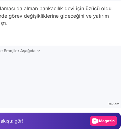
laması da alman bankacılık devi için üzücü oldu.
de görev değişikliklerine gideceğini ve yatırım
ştı.
e Emojiler Aşağıda
Video
Test
Reklam
Gündem
 akışta gör!
Magazin
Video