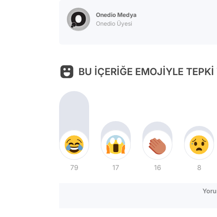
Onedio Medya
Onedio Üyesi
BU İÇERİĞE EMOJİYLE TEPKİ
79
17
16
8
Yoru