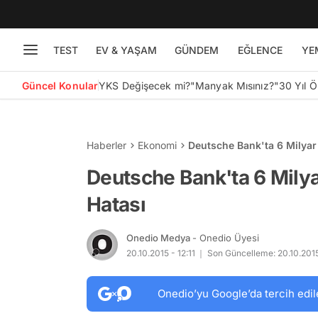
TEST
EV & YAŞAM
GÜNDEM
EĞLENCE
YE
Güncel Konular
YKS Değişecek mi?
"Manyak Mısınız?"
30 Yıl 
Haberler
Ekonomi
Deutsche Bank'ta 6 Milyar
Deutsche Bank'ta 6 Milya
Hatası
Onedio Medya
- Onedio Üyesi
20.10.2015 - 12:11
Son Güncelleme: 20.10.2015
Onedio’yu Google’da tercih edil