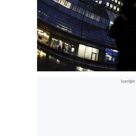
İçeriği