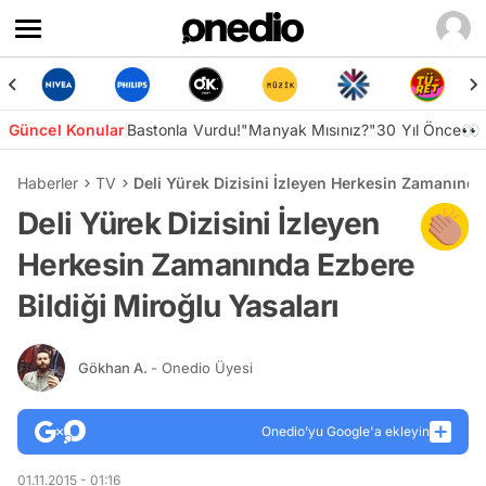
Güncel Konular
Bastonla Vurdu!
"Manyak Mısınız?"
30 Yıl Önce👀
Haberler
TV
Deli Yürek Dizisini İzleyen Herkesin Zamanında 
Deli Yürek Dizisini İzleyen
Herkesin Zamanında Ezbere
Bildiği Miroğlu Yasaları
Gökhan A.
- Onedio Üyesi
Onedio’yu Google'a ekleyin
01.11.2015 - 01:16