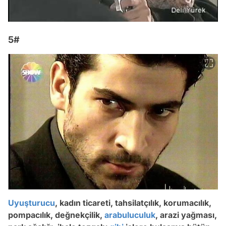
5#
Uyuşturucu
, kadın ticareti, tahsilatçılık, korumacılık,
pompacılık, değnekçilik,
arabuluculuk
, arazi yağması,