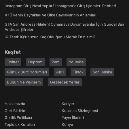
Instagram Giriş Nasıl Yapılır? Instagram'a Giriş İşlemleri Rehberi
41 Ülkenin Bayrakları ve Ülke Bayraklarının Anlamları
GTA San Andreas Hileleri! Oynamaya Doyamayanlar İçin Güncel San
Andreas Şifreleri
IQ Testi: IQ'unuzun Kaç Olduğunu Merak Ettiniz mi?
Keşfet
Twitter
Deprem
Zam
Youtube
Günlük Burç Yorumları
A101
Tiktok
Son Dakika
Bugün Ne Pişirsem
Gezilecek Yerler
Hakkımızda
Kariyer
Geri Bildirim
Kullanıcı Sözleşmesi
Gizlilik Politikası
Yayın İlkeleri
Topluluk Kuralları
Künye