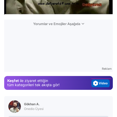
Yorumlar ve Emojiler Aşağıda
Video
Test
Gündem
Reklam
Magazin
Keşfet
ile ziyaret ettiğin
Video
tüm kategorileri tek akışta gör!
Test
Gökhan A.
Onedio Üyesi