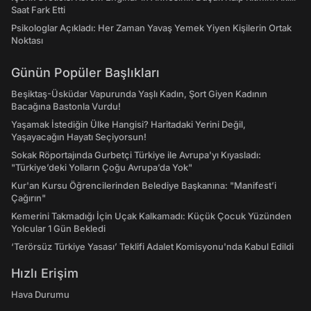
Saat Fark Etti
Psikologlar Açıkladı: Her Zaman Yavaş Yemek Yiyen Kişilerin Ortak
Noktası
Günün Popüler Başlıkları
Beşiktaş-Üsküdar Vapurunda Yaşlı Kadın, Şort Giyen Kadının
Bacağına Bastonla Vurdu!
Yaşamak İstediğin Ülke Hangisi? Haritadaki Yerini Değil,
Yaşayacağın Hayatı Seçiyorsun!
Sokak Röportajında Gurbetçi Türkiye ile Avrupa'yı Kıyasladı:
"Türkiye’deki Yolların Çoğu Avrupa’da Yok"
Kur'an Kursu Öğrencilerinden Belediye Başkanına: "Manifest’i
Çağırın"
Kemerini Takmadığı İçin Uçak Kalkamadı: Küçük Çocuk Yüzünden
Yolcular 1 Gün Bekledi
‘Terörsüz Türkiye Yasası’ Teklifi Adalet Komisyonu'nda Kabul Edildi
Hızlı Erişim
Hava Durumu