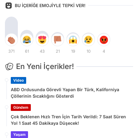
BU İÇERİĞE EMOJİYLE TEPKİ VER!
371
61
43
21
19
10
4
En Yeni İçerikler!
Video
ABD Ordusunda Görevli Yapan Bir Türk, Kaliforniya
Çöllerinin Sıcaklığını Gösterdi
Gündem
Çok Beklenen Hızlı Tren İçin Tarih Verildi: 7 Saat Süren
Yol 1 Saat 45 Dakikaya Düşecek!
Yaşam