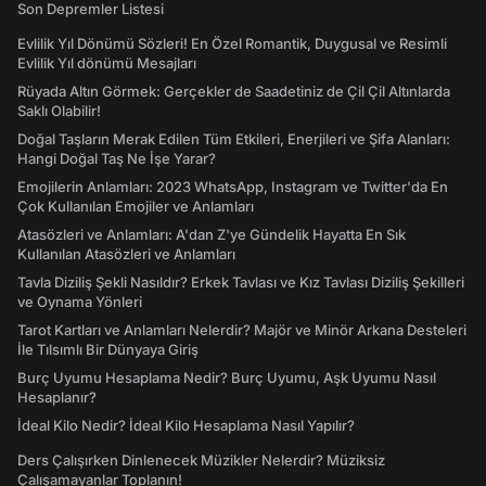
Son Depremler Listesi
Evlilik Yıl Dönümü Sözleri! En Özel Romantik, Duygusal ve Resimli
Evlilik Yıl dönümü Mesajları
Rüyada Altın Görmek: Gerçekler de Saadetiniz de Çil Çil Altınlarda
Saklı Olabilir!
Doğal Taşların Merak Edilen Tüm Etkileri, Enerjileri ve Şifa Alanları:
Hangi Doğal Taş Ne İşe Yarar?
Emojilerin Anlamları: 2023 WhatsApp, Instagram ve Twitter'da En
Çok Kullanılan Emojiler ve Anlamları
Atasözleri ve Anlamları: A'dan Z'ye Gündelik Hayatta En Sık
Kullanılan Atasözleri ve Anlamları
Tavla Diziliş Şekli Nasıldır? Erkek Tavlası ve Kız Tavlası Diziliş Şekilleri
ve Oynama Yönleri
Tarot Kartları ve Anlamları Nelerdir? Majör ve Minör Arkana Desteleri
İle Tılsımlı Bir Dünyaya Giriş
Burç Uyumu Hesaplama Nedir? Burç Uyumu, Aşk Uyumu Nasıl
Hesaplanır?
İdeal Kilo Nedir? İdeal Kilo Hesaplama Nasıl Yapılır?
Ders Çalışırken Dinlenecek Müzikler Nelerdir? Müziksiz
Çalışamayanlar Toplanın!