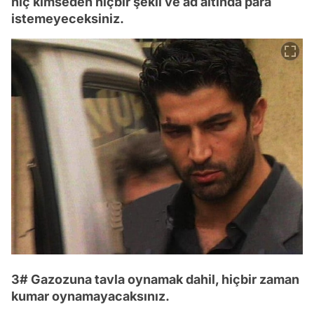
hiç kimseden hiçbir şekil ve ad altında para
istemeyeceksiniz.
3# Gazozuna tavla oynamak dahil, hiçbir zaman
kumar oynamayacaksınız.