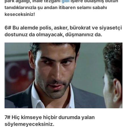
park ağalığı, ihale tezgahı
gibi
işlere bulaşmış bütün
tanıdıklarınızla şu andan itibaren selamı sabahı
keseceksiniz!
6# Bu alemde polis, asker, bürokrat ve siyasetçi
dostunuz da olmayacak, düşmanınız da.
7# Hiç kimseye hiçbir durumda yalan
söylemeyeceksiniz.