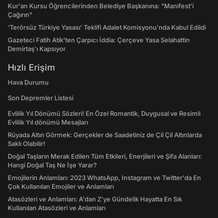
Kur'an Kursu Öğrencilerinden Belediye Başkanına: "Manifest’i
Çağırın"
‘Terörsüz Türkiye Yasası’ Teklifi Adalet Komisyonu'nda Kabul Edildi
Gazeteci Fatih Atik'ten Çarpıcı İddia: Çerçeve Yasa Selahattin
Demirtaş'ı Kapsıyor
Hızlı Erişim
Hava Durumu
Son Depremler Listesi
Evlilik Yıl Dönümü Sözleri! En Özel Romantik, Duygusal ve Resimli
Evlilik Yıl dönümü Mesajları
Rüyada Altın Görmek: Gerçekler de Saadetiniz de Çil Çil Altınlarda
Saklı Olabilir!
Doğal Taşların Merak Edilen Tüm Etkileri, Enerjileri ve Şifa Alanları:
Hangi Doğal Taş Ne İşe Yarar?
Emojilerin Anlamları: 2023 WhatsApp, Instagram ve Twitter'da En
Çok Kullanılan Emojiler ve Anlamları
Atasözleri ve Anlamları: A'dan Z'ye Gündelik Hayatta En Sık
Kullanılan Atasözleri ve Anlamları