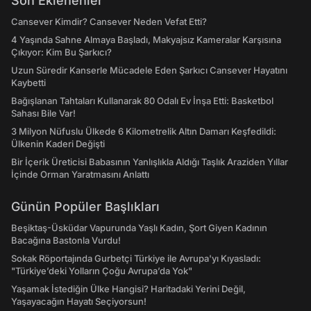
Son Eklenenler
Cansever Kimdir? Cansever Neden Vefat Etti?
4 Yaşında Sahne Almaya Başladı, Makyajsız Kameralar Karşısına
Çıkıyor: Kim Bu Şarkıcı?
Uzun Süredir Kanserle Mücadele Eden Şarkıcı Cansever Hayatını
Kaybetti
Bağışlanan Tahtaları Kullanarak 80 Odalı Ev İnşa Etti: Basketbol
Sahası Bile Var!
3 Milyon Nüfuslu Ülkede 6 Kilometrelik Altın Damarı Keşfedildi:
Ülkenin Kaderi Değişti
Bir İçerik Üreticisi Babasının Yanlışlıkla Aldığı Taşlık Araziden Yıllar
İçinde Orman Yaratmasını Anlattı
Günün Popüler Başlıkları
Beşiktaş-Üsküdar Vapurunda Yaşlı Kadın, Şort Giyen Kadının
Bacağına Bastonla Vurdu!
Sokak Röportajında Gurbetçi Türkiye ile Avrupa'yı Kıyasladı:
"Türkiye’deki Yolların Çoğu Avrupa’da Yok"
Yaşamak İstediğin Ülke Hangisi? Haritadaki Yerini Değil,
Yaşayacağın Hayatı Seçiyorsun!