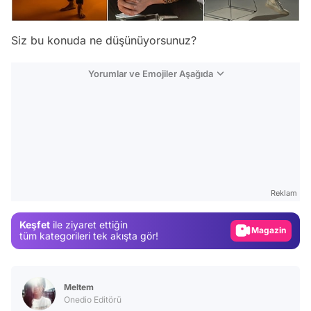
Siz bu konuda ne düşünüyorsunuz?
Yorumlar ve Emojiler Aşağıda
Video
Test
Gündem
Reklam
Magazin
Keşfet
ile ziyaret ettiğin
tüm kategorileri tek akışta gör!
Video
Test
Meltem
Onedio Editörü