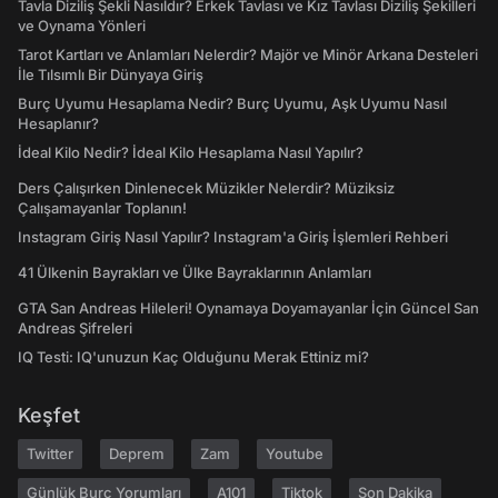
Tavla Diziliş Şekli Nasıldır? Erkek Tavlası ve Kız Tavlası Diziliş Şekilleri
ve Oynama Yönleri
Tarot Kartları ve Anlamları Nelerdir? Majör ve Minör Arkana Desteleri
İle Tılsımlı Bir Dünyaya Giriş
Burç Uyumu Hesaplama Nedir? Burç Uyumu, Aşk Uyumu Nasıl
Hesaplanır?
İdeal Kilo Nedir? İdeal Kilo Hesaplama Nasıl Yapılır?
Ders Çalışırken Dinlenecek Müzikler Nelerdir? Müziksiz
Çalışamayanlar Toplanın!
Instagram Giriş Nasıl Yapılır? Instagram'a Giriş İşlemleri Rehberi
41 Ülkenin Bayrakları ve Ülke Bayraklarının Anlamları
GTA San Andreas Hileleri! Oynamaya Doyamayanlar İçin Güncel San
Andreas Şifreleri
IQ Testi: IQ'unuzun Kaç Olduğunu Merak Ettiniz mi?
Keşfet
Twitter
Deprem
Zam
Youtube
Günlük Burç Yorumları
A101
Tiktok
Son Dakika