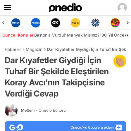
Güncel Konular
Bastonla Vurdu!
"Manyak Mısınız?"
30 Yıl Önce👀
Haberler
Magazin
Dar Kıyafetler Giydiği İçin Tuhaf Bir Şekil
Dar Kıyafetler Giydiği İçin
Tuhaf Bir Şekilde Eleştirilen
Koray Avcı'nın Takipçisine
Verdiği Cevap
Meltem
- Onedio Editörü
Onedio’yu Google'a ekleyin