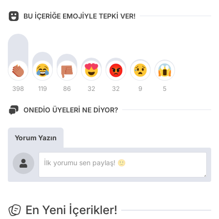
BU İÇERİĞE EMOJİYLE TEPKİ VER!
398
119
86
32
32
9
5
ONEDİO ÜYELERİ NE DİYOR?
Yorum Yazın
En Yeni İçerikler!