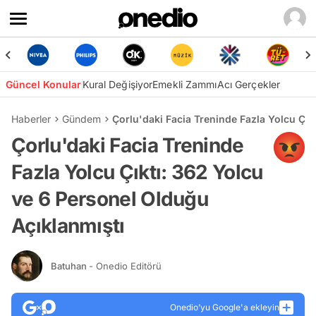
Güncel Konular
Kural Değişiyor
Emekli Zammı
Acı Gerçekler
Haberler
Gündem
Çorlu'daki Facia Treninde Fazla Yolcu Çık
Çorlu'daki Facia Treninde
Fazla Yolcu Çıktı: 362 Yolcu
ve 6 Personel Olduğu
Açıklanmıştı
Batuhan
- Onedio Editörü
Onedio’yu Google'a ekleyin