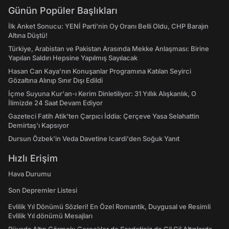
Günün Popüler Başlıkları
İlk Anket Sonucu: YENİ Parti'nin Oy Oranı Belli Oldu, CHP Barajın
Altına Düştü!
Türkiye, Arabistan ve Pakistan Arasında Mekke Anlaşması: Birine
Yapılan Saldırı Hepsine Yapılmış Sayılacak
Hasan Can Kaya’nın Konuşanlar Programına Katılan Seyirci
Gözaltına Alınıp Sınır Dışı Edildi
İçme Suyuna Kur'an-ı Kerim Dinletiliyor: 31 Yıllık Alışkanlık, O
İlimizde 24 Saat Devam Ediyor
Gazeteci Fatih Atik'ten Çarpıcı İddia: Çerçeve Yasa Selahattin
Demirtaş'ı Kapsıyor
Dursun Özbek'in Veda Davetine Icardi'den Soğuk Yanıt
Hızlı Erişim
Hava Durumu
Son Depremler Listesi
Evlilik Yıl Dönümü Sözleri! En Özel Romantik, Duygusal ve Resimli
Evlilik Yıl dönümü Mesajları