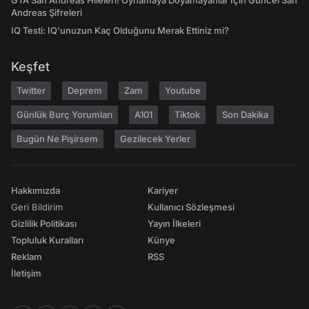
GTA San Andreas Hileleri! Oynamaya Doyamayanlar İçin Güncel San
Andreas Şifreleri
IQ Testi: IQ'unuzun Kaç Olduğunu Merak Ettiniz mi?
Keşfet
Twitter
Deprem
Zam
Youtube
Günlük Burç Yorumları
A101
Tiktok
Son Dakika
Bugün Ne Pişirsem
Gezilecek Yerler
Hakkımızda
Kariyer
Geri Bildirim
Kullanıcı Sözleşmesi
Gizlilik Politikası
Yayın İlkeleri
Topluluk Kuralları
Künye
Reklam
RSS
İletişim