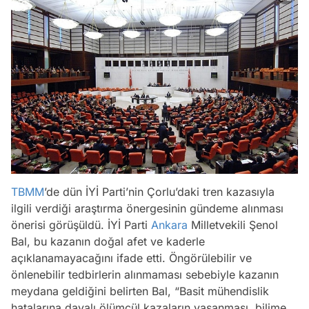
TBMM
’de dün İYİ Parti’nin Çorlu’daki tren kazasıyla
ilgili verdiği araştırma önergesinin gündeme alınması
önerisi görüşüldü. İYİ Parti
Ankara
Milletvekili Şenol
Bal, bu kazanın doğal afet ve kaderle
açıklanamayacağını ifade etti. Öngörülebilir ve
önlenebilir tedbirlerin alınmaması sebebiyle kazanın
meydana geldiğini belirten Bal, “Basit mühendislik
hatalarına dayalı ölümcül kazaların yaşanması, bilime,