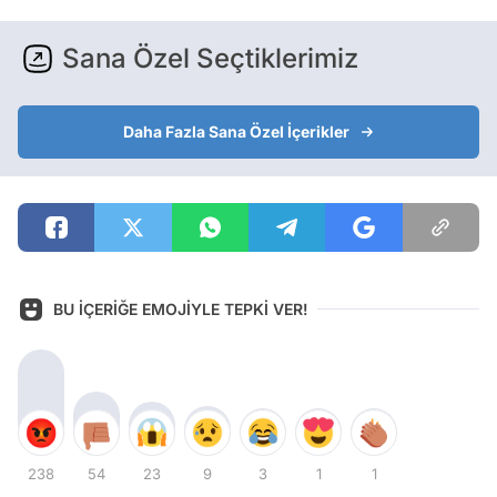
Sana Özel Seçtiklerimiz
Daha Fazla Sana Özel İçerikler
BU İÇERİĞE EMOJİYLE TEPKİ VER!
238
54
23
9
3
1
1