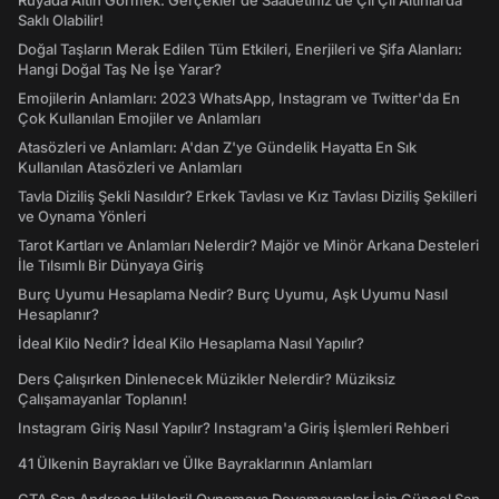
Rüyada Altın Görmek: Gerçekler de Saadetiniz de Çil Çil Altınlarda
Saklı Olabilir!
Doğal Taşların Merak Edilen Tüm Etkileri, Enerjileri ve Şifa Alanları:
Hangi Doğal Taş Ne İşe Yarar?
Emojilerin Anlamları: 2023 WhatsApp, Instagram ve Twitter'da En
Çok Kullanılan Emojiler ve Anlamları
Atasözleri ve Anlamları: A'dan Z'ye Gündelik Hayatta En Sık
Kullanılan Atasözleri ve Anlamları
Tavla Diziliş Şekli Nasıldır? Erkek Tavlası ve Kız Tavlası Diziliş Şekilleri
ve Oynama Yönleri
Tarot Kartları ve Anlamları Nelerdir? Majör ve Minör Arkana Desteleri
İle Tılsımlı Bir Dünyaya Giriş
Burç Uyumu Hesaplama Nedir? Burç Uyumu, Aşk Uyumu Nasıl
Hesaplanır?
İdeal Kilo Nedir? İdeal Kilo Hesaplama Nasıl Yapılır?
Ders Çalışırken Dinlenecek Müzikler Nelerdir? Müziksiz
Çalışamayanlar Toplanın!
Instagram Giriş Nasıl Yapılır? Instagram'a Giriş İşlemleri Rehberi
41 Ülkenin Bayrakları ve Ülke Bayraklarının Anlamları