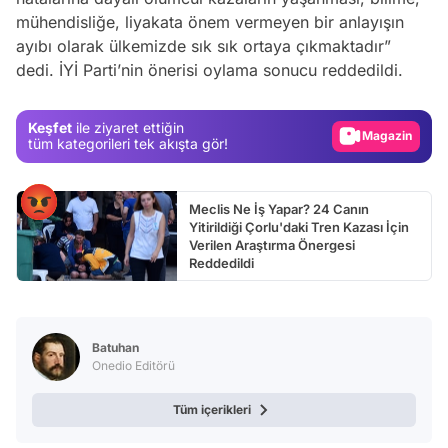
mühendisliğe, liyakata önem vermeyen bir anlayışın
Video
ayıbı olarak ülkemizde sık sık ortaya çıkmaktadır”
dedi. İYİ Parti’nin önerisi oylama sonucu reddedildi.
Test
Gündem
Keşfet
ile ziyaret ettiğin
Magazin
tüm kategorileri tek akışta gör!
Video
Test
Meclis Ne İş Yapar? 24 Canın
Yitirildiği Çorlu'daki Tren Kazası İçin
Verilen Araştırma Önergesi
Reddedildi
Batuhan
Onedio Editörü
Tüm içerikleri