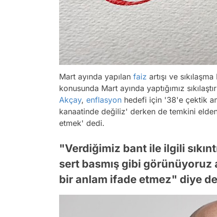
Mart ayında yapılan
faiz
artışı ve sıkılaşma
konusunda Mart ayında yaptığımız sıkılaştı
Akçay
,
enflasyon
hedefi için '38'e çektik a
kanaatinde değiliz' derken de temkini elde
etmek' dedi.
"Verdiğimiz bant ile ilgili sık
sert basmış gibi görünüyoruz a
bir anlam ifade etmez" diye de