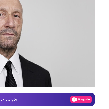
Video
Test
Gündem
 akışta gör!
Magazin
Video