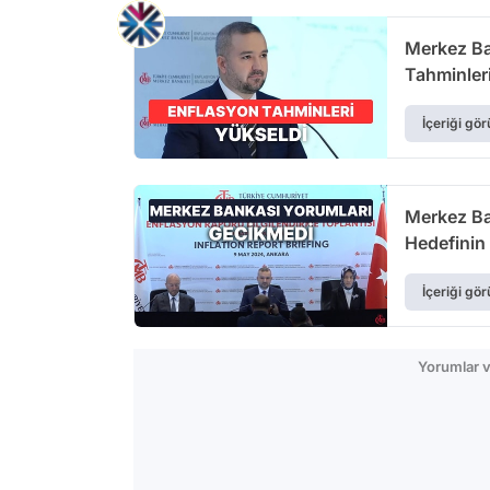
Merkez Ba
Tahminleri
İçeriği gör
Merkez Ba
Hedefinin
İçeriği gör
Yorumlar v