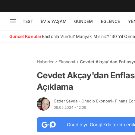
TEST
EV & YAŞAM
GÜNDEM
EĞLENCE
YE
Güncel Konular
Bastonla Vurdu!
"Manyak Mısınız?"
30 Yıl Önc
Haberler
Ekonomi
Cevdet Akçay'dan Enflasy
Cevdet Akçay'dan Enfla
Açıklama
Özder Şeyda
- Onedio Ekonomi- Finans Edi
09.05.2024 - 12:09
Onedio’yu Google’da tercih edil