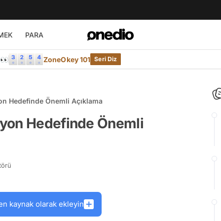
MEK
PARA
e👀
ZoneOkey 101
Seri Diz
on Hedefinde Önemli Açıklama
syon Hedefinde Önemli
törü
en kaynak olarak ekleyin