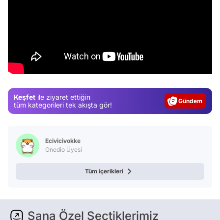
Video
Test
Keşfet
ile ziyaret ettiğin
Gündem
tüm kategorileri tek akışta gör!
Magazin
Video
Ecivicivokke
Test
Onedio Üyesi
Tüm içerikleri
Sana Özel Seçtiklerimiz