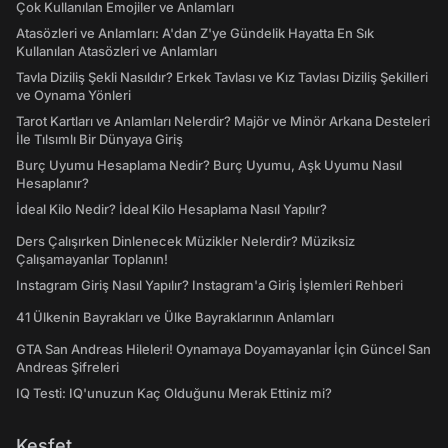
Çok Kullanılan Emojiler ve Anlamları
Atasözleri ve Anlamları: A'dan Z'ye Gündelik Hayatta En Sık
Kullanılan Atasözleri ve Anlamları
Tavla Diziliş Şekli Nasıldır? Erkek Tavlası ve Kız Tavlası Diziliş Şekilleri
ve Oynama Yönleri
Tarot Kartları ve Anlamları Nelerdir? Majör ve Minör Arkana Desteleri
İle Tılsımlı Bir Dünyaya Giriş
Burç Uyumu Hesaplama Nedir? Burç Uyumu, Aşk Uyumu Nasıl
Hesaplanır?
İdeal Kilo Nedir? İdeal Kilo Hesaplama Nasıl Yapılır?
Ders Çalışırken Dinlenecek Müzikler Nelerdir? Müziksiz
Çalışamayanlar Toplanın!
Instagram Giriş Nasıl Yapılır? Instagram'a Giriş İşlemleri Rehberi
41 Ülkenin Bayrakları ve Ülke Bayraklarının Anlamları
GTA San Andreas Hileleri! Oynamaya Doyamayanlar İçin Güncel San
Andreas Şifreleri
IQ Testi: IQ'unuzun Kaç Olduğunu Merak Ettiniz mi?
Keşfet