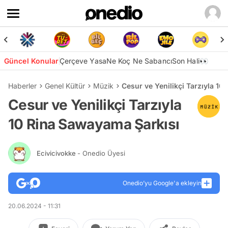
Güncel Konular
Çerçeve Yasa
Ne Koç Ne Sabancı
Son Hali👀
Haberler
Genel Kültür
Müzik
Cesur ve Yenilikçi Tarzıyla 1
Cesur ve Yenilikçi Tarzıyla
10 Rina Sawayama Şarkısı
Ecivicivokke
- Onedio Üyesi
Onedio’yu Google'a ekleyin
20.06.2024 - 11:31