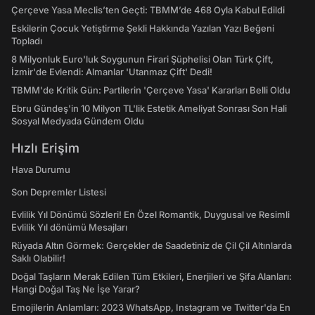
Çerçeve Yasa Meclis’ten Geçti: TBMM’de 468 Oyla Kabul Edildi
Eskilerin Çocuk Yetiştirme Şekli Hakkında Yazılan Yazı Beğeni
Topladı
8 Milyonluk Euro'luk Soygunun Firari Şüphelisi Olan Türk Çift,
İzmir'de Evlendi: Almanlar 'Utanmaz Çift' Dedi!
TBMM'de Kritik Gün: Partilerin 'Çerçeve Yasa' Kararları Belli Oldu
Ebru Gündeş'in 10 Milyon TL'lik Estetik Ameliyat Sonrası Son Hali
Sosyal Medyada Gündem Oldu
Hızlı Erişim
Hava Durumu
Son Depremler Listesi
Evlilik Yıl Dönümü Sözleri! En Özel Romantik, Duygusal ve Resimli
Evlilik Yıl dönümü Mesajları
Rüyada Altın Görmek: Gerçekler de Saadetiniz de Çil Çil Altınlarda
Saklı Olabilir!
Doğal Taşların Merak Edilen Tüm Etkileri, Enerjileri ve Şifa Alanları:
Hangi Doğal Taş Ne İşe Yarar?
Emojilerin Anlamları: 2023 WhatsApp, Instagram ve Twitter'da En