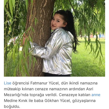
Lise
öğrencisi Fatmanur Yücel, dün ikindi namazına
müteakip kılınan cenaze namazının ardından Asri
Mezarlığı’nda toprağa verildi. Cenazeye katılan
anne
Medine Kınık ile baba Gökhan Yücel, gözyaşlarına
boğuldu.