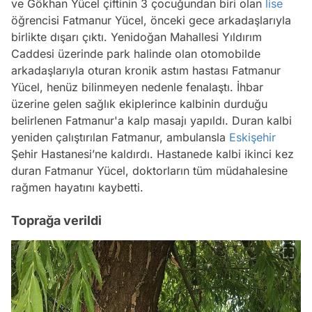
ve Gökhan Yücel çiftinin 3 çocuğundan biri olan
lise
öğrencisi Fatmanur Yücel, önceki gece arkadaşlarıyla
birlikte dışarı çıktı. Yenidoğan Mahallesi Yıldırım
Caddesi üzerinde park halinde olan otomobilde
arkadaşlarıyla oturan kronik astım hastası Fatmanur
Yücel, henüz bilinmeyen nedenle fenalaştı. İhbar
üzerine gelen sağlık ekiplerince kalbinin durduğu
belirlenen Fatmanur'a kalp masajı yapıldı. Duran kalbi
yeniden çalıştırılan Fatmanur, ambulansla
Eskişehir
Şehir Hastanesi’ne kaldırdı. Hastanede kalbi ikinci kez
duran Fatmanur Yücel, doktorların tüm müdahalesine
rağmen hayatını kaybetti.
Toprağa verildi