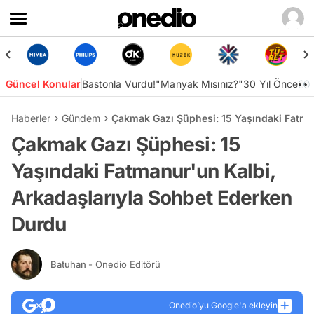
Güncel Konular
Bastonla Vurdu!
"Manyak Mısınız?"
30 Yıl Önce👀
Haberler
Gündem
Çakmak Gazı Şüphesi: 15 Yaşındaki Fatma
Çakmak Gazı Şüphesi: 15
Yaşındaki Fatmanur'un Kalbi,
Arkadaşlarıyla Sohbet Ederken
Durdu
Batuhan
- Onedio Editörü
Onedio’yu Google'a ekleyin