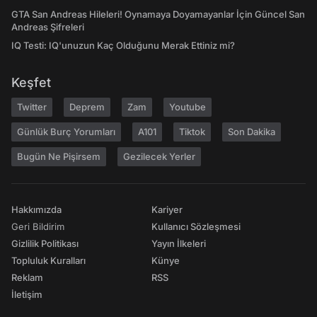
GTA San Andreas Hileleri! Oynamaya Doyamayanlar İçin Güncel San
Andreas Şifreleri
IQ Testi: IQ'unuzun Kaç Olduğunu Merak Ettiniz mi?
Keşfet
Twitter
Deprem
Zam
Youtube
Günlük Burç Yorumları
A101
Tiktok
Son Dakika
Bugün Ne Pişirsem
Gezilecek Yerler
Hakkımızda
Kariyer
Geri Bildirim
Kullanıcı Sözleşmesi
Gizlilik Politikası
Yayın İlkeleri
Topluluk Kuralları
Künye
Reklam
RSS
İletişim