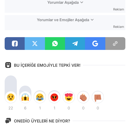
Yorumlar Aşağıda
Reklam
Yorumlar ve Emojiler Aşağıda
Reklam
BU İÇERİĞE EMOJİYLE TEPKİ VER!
22
6
1
1
0
0
0
ONEDİO ÜYELERİ NE DİYOR?