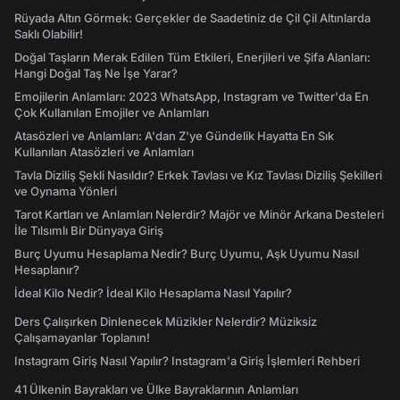
Rüyada Altın Görmek: Gerçekler de Saadetiniz de Çil Çil Altınlarda
Saklı Olabilir!
Doğal Taşların Merak Edilen Tüm Etkileri, Enerjileri ve Şifa Alanları:
Hangi Doğal Taş Ne İşe Yarar?
Emojilerin Anlamları: 2023 WhatsApp, Instagram ve Twitter'da En
Çok Kullanılan Emojiler ve Anlamları
Atasözleri ve Anlamları: A'dan Z'ye Gündelik Hayatta En Sık
Kullanılan Atasözleri ve Anlamları
Tavla Diziliş Şekli Nasıldır? Erkek Tavlası ve Kız Tavlası Diziliş Şekilleri
ve Oynama Yönleri
Tarot Kartları ve Anlamları Nelerdir? Majör ve Minör Arkana Desteleri
İle Tılsımlı Bir Dünyaya Giriş
Burç Uyumu Hesaplama Nedir? Burç Uyumu, Aşk Uyumu Nasıl
Hesaplanır?
İdeal Kilo Nedir? İdeal Kilo Hesaplama Nasıl Yapılır?
Ders Çalışırken Dinlenecek Müzikler Nelerdir? Müziksiz
Çalışamayanlar Toplanın!
Instagram Giriş Nasıl Yapılır? Instagram'a Giriş İşlemleri Rehberi
41 Ülkenin Bayrakları ve Ülke Bayraklarının Anlamları