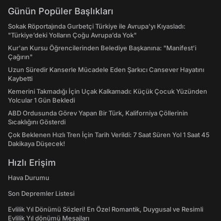
Günün Popüler Başlıkları
Sokak Röportajında Gurbetçi Türkiye ile Avrupa'yı Kıyasladı:
"Türkiye’deki Yolların Çoğu Avrupa’da Yok"
Kur'an Kursu Öğrencilerinden Belediye Başkanına: "Manifest’i
Çağırın"
Uzun Süredir Kanserle Mücadele Eden Şarkıcı Cansever Hayatını
Kaybetti
Kemerini Takmadığı İçin Uçak Kalkamadı: Küçük Çocuk Yüzünden
Yolcular 1 Gün Bekledi
ABD Ordusunda Görev Yapan Bir Türk, Kaliforniya Çöllerinin
Sıcaklığını Gösterdi
Çok Beklenen Hızlı Tren İçin Tarih Verildi: 7 Saat Süren Yol 1 Saat 45
Dakikaya Düşecek!
Hızlı Erişim
Hava Durumu
Son Depremler Listesi
Evlilik Yıl Dönümü Sözleri! En Özel Romantik, Duygusal ve Resimli
Evlilik Yıl dönümü Mesajları