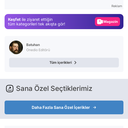
Test
Reklam
Gündem
Keşfet
ile ziyaret ettiğin
Magazin
tüm kategorileri tek akışta gör!
Video
Test
Batuhan
Onedio Editörü
Tüm içerikleri
Sana Özel Seçtiklerimiz
Daha Fazla Sana Özel İçerikler