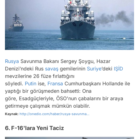
Rusya
Savunma Bakanı Sergey Şoygu, Hazar
Denizi’ndeki Rus
savaş
gemilerinin
Suriye
’deki
IŞİD
mevzilerine 26 füze fırlattığını
söyledi.
Putin
ise,
Fransa
Cumhurbaşkanı Hollande ile
yaptığı bir görüşmeden bahsetti: Ona
göre, Esadgüçleriyle, ÖSO'nun çabalarını bir araya
getirmeye çalışmak mümkün olabilir.
Kaynak:
http://onedio.com/haber/rusya-savunma...
6. F-16'lara Yeni Taciz