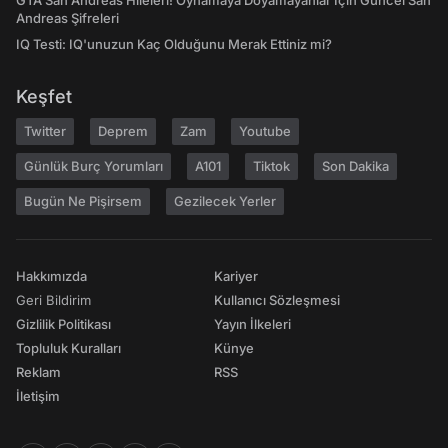
GTA San Andreas Hileleri! Oynamaya Doyamayanlar İçin Güncel San
Andreas Şifreleri
IQ Testi: IQ'unuzun Kaç Olduğunu Merak Ettiniz mi?
Keşfet
Twitter
Deprem
Zam
Youtube
Günlük Burç Yorumları
A101
Tiktok
Son Dakika
Bugün Ne Pişirsem
Gezilecek Yerler
Hakkımızda
Kariyer
Geri Bildirim
Kullanıcı Sözleşmesi
Gizlilik Politikası
Yayın İlkeleri
Topluluk Kuralları
Künye
Reklam
RSS
İletişim