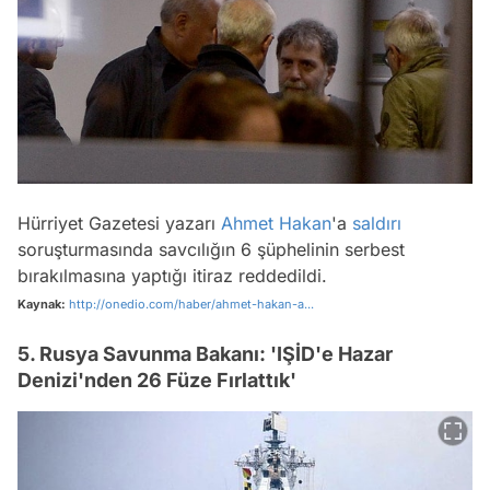
Hürriyet Gazetesi yazarı
Ahmet Hakan
'a
saldırı
soruşturmasında savcılığın 6 şüphelinin serbest
bırakılmasına yaptığı itiraz reddedildi.
Kaynak:
http://onedio.com/haber/ahmet-hakan-a...
5. Rusya Savunma Bakanı: 'IŞİD'e Hazar
Denizi'nden 26 Füze Fırlattık'