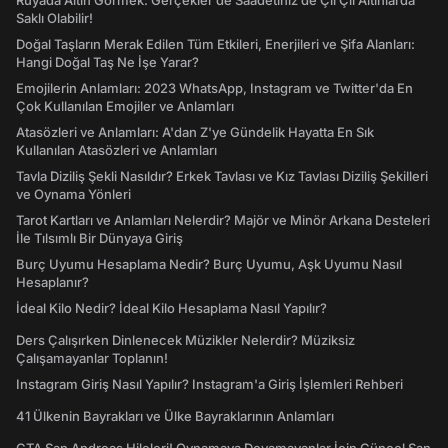
Rüyada Altın Görmek: Gerçekler de Saadetiniz de Çil Çil Altınlarda
Saklı Olabilir!
Doğal Taşların Merak Edilen Tüm Etkileri, Enerjileri ve Şifa Alanları:
Hangi Doğal Taş Ne İşe Yarar?
Emojilerin Anlamları: 2023 WhatsApp, Instagram ve Twitter'da En
Çok Kullanılan Emojiler ve Anlamları
Atasözleri ve Anlamları: A'dan Z'ye Gündelik Hayatta En Sık
Kullanılan Atasözleri ve Anlamları
Tavla Diziliş Şekli Nasıldır? Erkek Tavlası ve Kız Tavlası Diziliş Şekilleri
ve Oynama Yönleri
Tarot Kartları ve Anlamları Nelerdir? Majör ve Minör Arkana Desteleri
İle Tılsımlı Bir Dünyaya Giriş
Burç Uyumu Hesaplama Nedir? Burç Uyumu, Aşk Uyumu Nasıl
Hesaplanır?
İdeal Kilo Nedir? İdeal Kilo Hesaplama Nasıl Yapılır?
Ders Çalışırken Dinlenecek Müzikler Nelerdir? Müziksiz
Çalışamayanlar Toplanın!
Instagram Giriş Nasıl Yapılır? Instagram'a Giriş İşlemleri Rehberi
41 Ülkenin Bayrakları ve Ülke Bayraklarının Anlamları