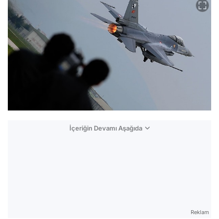
İçeriğin Devamı Aşağıda
Reklam