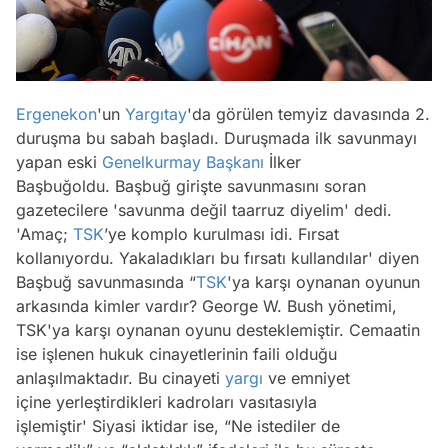
Ergenekon
'un
Yargıtay
'da görülen temyiz davasında 2.
duruşma bu sabah başladı. Duruşmada ilk savunmayı
yapan eski
Genelkurmay Başkanı
İlker
Başbuğoldu. Başbuğ girişte savunmasını soran
gazetecilere 'savunma değil taarruz diyelim' dedi.
'Amaç;
TSK
’ye komplo kurulması idi. Fırsat
kollanıyordu. Yakaladıkları bu fırsatı kullandılar' diyen
Başbuğ savunmasında “
TSK
'ya karşı oynanan oyunun
arkasında kimler vardır? George W. Bush yönetimi,
TSK'ya karşı oynanan oyunu desteklemiştir. Cemaatin
ise işlenen hukuk cinayetlerinin faili olduğu
anlaşılmaktadır. Bu cinayeti
yargı
ve emniyet
içine yerleştirdikleri kadroları vasıtasıyla
işlemiştir' Siyasi iktidar ise, “Ne istediler de