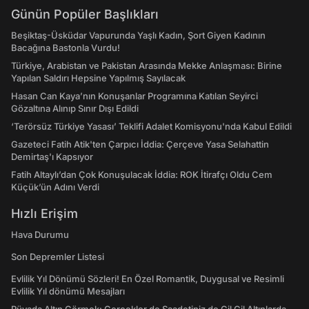
Günün Popüler Başlıkları
Beşiktaş-Üsküdar Vapurunda Yaşlı Kadın, Şort Giyen Kadının
Bacağına Bastonla Vurdu!
Türkiye, Arabistan ve Pakistan Arasında Mekke Anlaşması: Birine
Yapılan Saldırı Hepsine Yapılmış Sayılacak
Hasan Can Kaya’nın Konuşanlar Programına Katılan Seyirci
Gözaltına Alınıp Sınır Dışı Edildi
‘Terörsüz Türkiye Yasası’ Teklifi Adalet Komisyonu'nda Kabul Edildi
Gazeteci Fatih Atik'ten Çarpıcı İddia: Çerçeve Yasa Selahattin
Demirtaş'ı Kapsıyor
Fatih Altaylı’dan Çok Konuşulacak İddia: ROK İtirafçı Oldu Cem
Küçük’ün Adını Verdi
Hızlı Erişim
Hava Durumu
Son Depremler Listesi
Evlilik Yıl Dönümü Sözleri! En Özel Romantik, Duygusal ve Resimli
Evlilik Yıl dönümü Mesajları