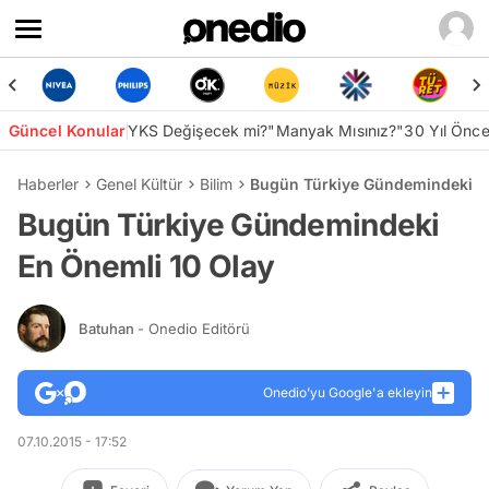
Güncel Konular
YKS Değişecek mi?
"Manyak Mısınız?"
30 Yıl Önc
Haberler
Genel Kültür
Bilim
Bugün Türkiye Gündemindeki En
Bugün Türkiye Gündemindeki
En Önemli 10 Olay
Batuhan
- Onedio Editörü
Onedio’yu Google'a ekleyin
07.10.2015 - 17:52