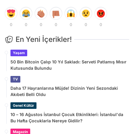
0
0
0
0
0
0
0
En Yeni İçerikler!
Yaşam
50 Bin Bitcoin Çalıp 10 Yıl Sakladı: Serveti Patlamış Mısır
Kutusunda Bulundu
TV
Daha 17 Hayranlarına Müjde! Dizinin Yeni Sezondaki
Akıbeti Belli Oldu
Genel Kültür
10 – 16 Ağustos İstanbul Çocuk Etkinlikleri: İstanbul'da
Bu Hafta Çocuklarla Nereye Gidilir?
Magazin