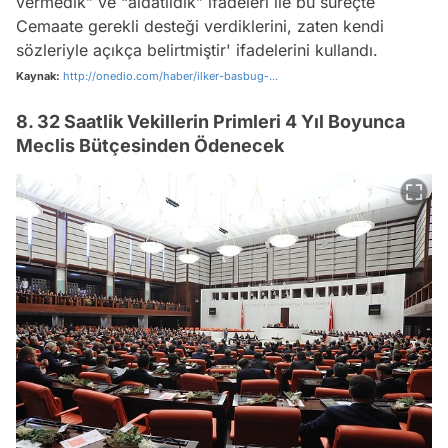
vermedik” ve “aldatıldık” ifadeleri ile bu süreçte
Cemaate gerekli desteği verdiklerini, zaten kendi
sözleriyle açıkça belirtmiştir' ifadelerini kullandı.
Kaynak:
http://onedio.com/haber/ilker-basbug-...
8. 32 Saatlik Vekillerin Primleri 4 Yıl Boyunca
Meclis Bütçesinden Ödenecek