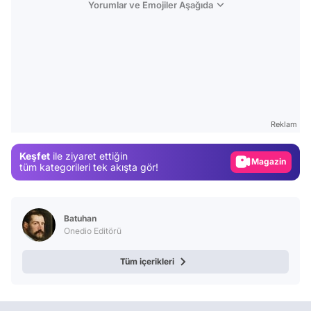
Yorumlar ve Emojiler Aşağıda
Video
Test
Gündem
Reklam
Magazin
Keşfet
ile ziyaret ettiğin
Video
tüm kategorileri tek akışta gör!
Test
Batuhan
Onedio Editörü
Tüm içerikleri