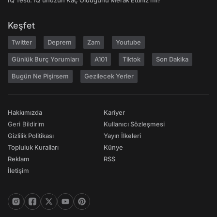
IQ Testi: IQ'unuzun Kaç Olduğunu Merak Ettiniz mi?
Keşfet
Twitter
Deprem
Zam
Youtube
Günlük Burç Yorumları
A101
Tiktok
Son Dakika
Bugün Ne Pişirsem
Gezilecek Yerler
Hakkımızda
Kariyer
Geri Bildirim
Kullanıcı Sözleşmesi
Gizlilik Politikası
Yayın İlkeleri
Topluluk Kuralları
Künye
Reklam
RSS
İletişim