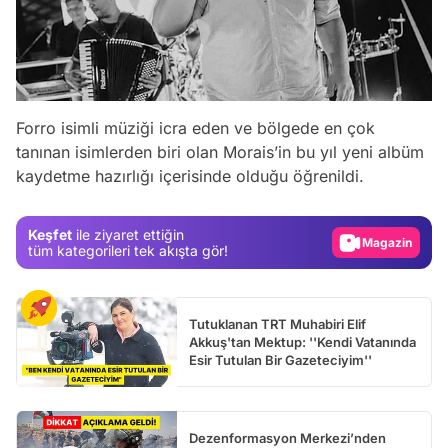
Forro isimli müziği icra eden ve bölgede en çok
Video
tanınan isimlerden biri olan Morais’in bu yıl yeni albüm
kaydetme hazırlığı içerisinde olduğu öğrenildi.
Test
Gündem
Keşfet
ile ziyaret ettiğin
Magazin
tüm kategorileri tek akışta gör!
Video
Test
Tutuklanan TRT Muhabiri Elif
Akkuş'tan Mektup: ''Kendi Vatanında
Esir Tutulan Bir Gazeteciyim''
Dezenformasyon Merkezi’nden