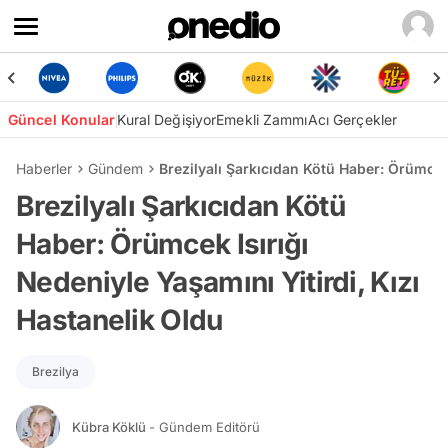
Güncel Konular
Kural Değişiyor
Emekli Zammı
Acı Gerçekler
Haberler
Gündem
Brezilyalı Şarkıcıdan Kötü Haber: Örümcek 
Brezilyalı Şarkıcıdan Kötü
Haber: Örümcek Isırığı
Nedeniyle Yaşamını Yitirdi, Kızı
Hastanelik Oldu
Brezilya
Kübra Köklü
- Gündem Editörü