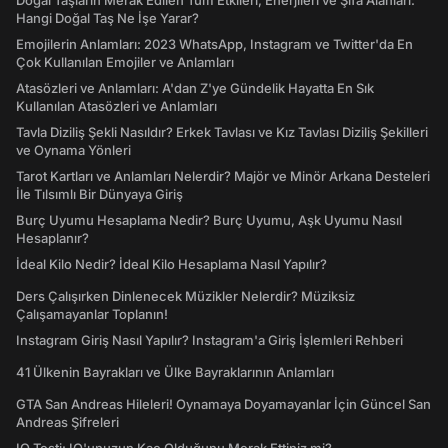
Doğal Taşların Merak Edilen Tüm Etkileri, Enerjileri ve Şifa Alanları:
Hangi Doğal Taş Ne İşe Yarar?
Emojilerin Anlamları: 2023 WhatsApp, Instagram ve Twitter'da En
Çok Kullanılan Emojiler ve Anlamları
Atasözleri ve Anlamları: A'dan Z'ye Gündelik Hayatta En Sık
Kullanılan Atasözleri ve Anlamları
Tavla Diziliş Şekli Nasıldır? Erkek Tavlası ve Kız Tavlası Diziliş Şekilleri
ve Oynama Yönleri
Tarot Kartları ve Anlamları Nelerdir? Majör ve Minör Arkana Desteleri
İle Tılsımlı Bir Dünyaya Giriş
Burç Uyumu Hesaplama Nedir? Burç Uyumu, Aşk Uyumu Nasıl
Hesaplanır?
İdeal Kilo Nedir? İdeal Kilo Hesaplama Nasıl Yapılır?
Ders Çalışırken Dinlenecek Müzikler Nelerdir? Müziksiz
Çalışamayanlar Toplanın!
Instagram Giriş Nasıl Yapılır? Instagram'a Giriş İşlemleri Rehberi
41 Ülkenin Bayrakları ve Ülke Bayraklarının Anlamları
GTA San Andreas Hileleri! Oynamaya Doyamayanlar İçin Güncel San
Andreas Şifreleri