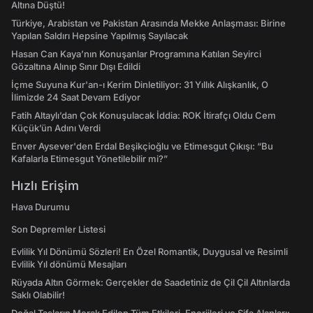
Altına Düştü!
Türkiye, Arabistan ve Pakistan Arasında Mekke Anlaşması: Birine
Yapılan Saldırı Hepsine Yapılmış Sayılacak
Hasan Can Kaya’nın Konuşanlar Programına Katılan Seyirci
Gözaltına Alınıp Sınır Dışı Edildi
İçme Suyuna Kur'an-ı Kerim Dinletiliyor: 31 Yıllık Alışkanlık, O
İlimizde 24 Saat Devam Ediyor
Fatih Altaylı’dan Çok Konuşulacak İddia: ROK İtirafçı Oldu Cem
Küçük’ün Adını Verdi
Enver Aysever'den Erdal Beşikçioğlu ve Etimesgut Çıkışı: “Bu
Kafalarla Etimesgut Yönetilebilir mi?”
Hızlı Erişim
Hava Durumu
Son Depremler Listesi
Evlilik Yıl Dönümü Sözleri! En Özel Romantik, Duygusal ve Resimli
Evlilik Yıl dönümü Mesajları
Rüyada Altın Görmek: Gerçekler de Saadetiniz de Çil Çil Altınlarda
Saklı Olabilir!