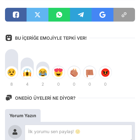
BU İÇERİĞE EMOJİYLE TEPKİ VER!
8
4
2
0
0
0
0
ONEDİO ÜYELERİ NE DİYOR?
Yorum Yazın