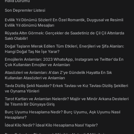
Hava Durumu
Son Depremler Listesi
Evlilik Yıl Dönümü Sözleri! En Özel Romantik, Duygusal ve Resimli
Evlilik Yıl dönümü Mesajları
Rüyada Altın Görmek: Gerçekler de Saadetiniz de Çil Çil Altınlarda
Saklı Olabilir!
Doğal Taşların Merak Edilen Tüm Etkileri, Enerjileri ve Şifa Alanları:
Hangi Doğal Taş Ne İşe Yarar?
Emojilerin Anlamları: 2023 WhatsApp, Instagram ve Twitter'da En
Çok Kullanılan Emojiler ve Anlamları
Atasözleri ve Anlamları: A'dan Z'ye Gündelik Hayatta En Sık
Kullanılan Atasözleri ve Anlamları
Tavla Diziliş Şekli Nasıldır? Erkek Tavlası ve Kız Tavlası Diziliş Şekilleri
ve Oynama Yönleri
Tarot Kartları ve Anlamları Nelerdir? Majör ve Minör Arkana Desteleri
İle Tılsımlı Bir Dünyaya Giriş
Burç Uyumu Hesaplama Nedir? Burç Uyumu, Aşk Uyumu Nasıl
Hesaplanır?
İdeal Kilo Nedir? İdeal Kilo Hesaplama Nasıl Yapılır?