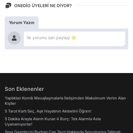
ONEDİO ÜYELERİ NE DİYOR?
Yorum Yazın
Son Eklenenler
Yaptıkları Komik Mesajlaşmalarla İletişimden Maksimum Verim Alan
Kişiler
5 Tarot Kartı Seç, Aşk Hayatının Akıbetini Öğren!
5 Dakika Arayla Alarm Kuran 4 Burç: Tek Alarmla Asla
Uyanamıyorlar!
Spor Gazetecisi Burhan Can Terzi Hakkında Soruşturma Talimatı