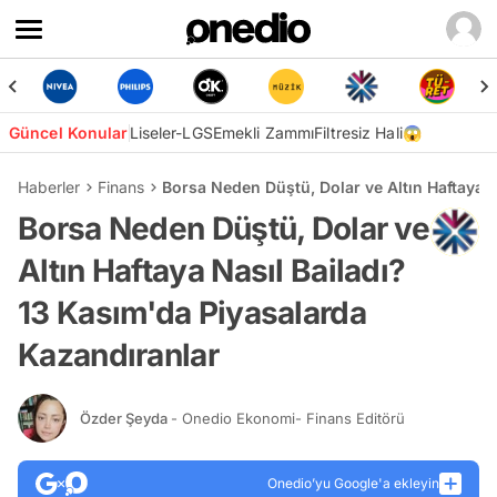
Güncel Konular
Liseler-LGS
Emekli Zammı
Filtresiz Hali😱
Haberler
Finans
Borsa Neden Düştü, Dolar ve Altın Haftaya N
Borsa Neden Düştü, Dolar ve
Altın Haftaya Nasıl Bailadı?
13 Kasım'da Piyasalarda
Kazandıranlar
Özder Şeyda
- Onedio Ekonomi- Finans Editörü
Onedio’yu Google'a ekleyin