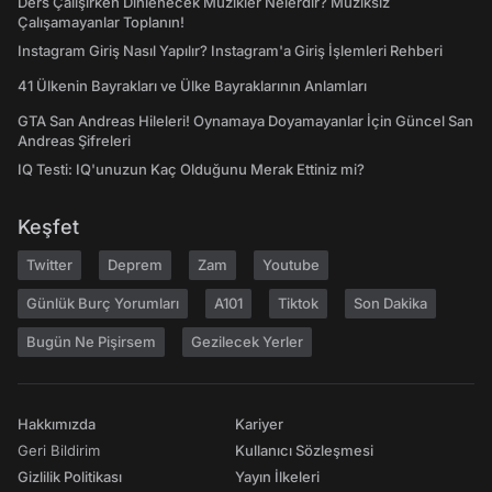
Ders Çalışırken Dinlenecek Müzikler Nelerdir? Müziksiz
Çalışamayanlar Toplanın!
Instagram Giriş Nasıl Yapılır? Instagram'a Giriş İşlemleri Rehberi
41 Ülkenin Bayrakları ve Ülke Bayraklarının Anlamları
GTA San Andreas Hileleri! Oynamaya Doyamayanlar İçin Güncel San
Andreas Şifreleri
IQ Testi: IQ'unuzun Kaç Olduğunu Merak Ettiniz mi?
Keşfet
Twitter
Deprem
Zam
Youtube
Günlük Burç Yorumları
A101
Tiktok
Son Dakika
Bugün Ne Pişirsem
Gezilecek Yerler
Hakkımızda
Kariyer
Geri Bildirim
Kullanıcı Sözleşmesi
Gizlilik Politikası
Yayın İlkeleri