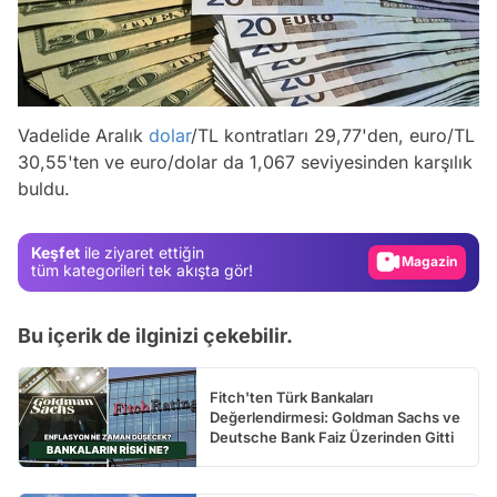
Vadelide Aralık
dolar
/TL kontratları 29,77'den, euro/TL
Video
30,55'ten ve euro/dolar da 1,067 seviyesinden karşılık
buldu.
Test
Gündem
Keşfet
ile ziyaret ettiğin
Magazin
tüm kategorileri tek akışta gör!
Video
Bu içerik de ilginizi çekebilir.
Test
Fitch'ten Türk Bankaları
Değerlendirmesi: Goldman Sachs ve
Deutsche Bank Faiz Üzerinden Gitti