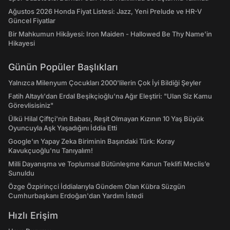
Ağustos 2026 Honda Fiyat Listesi: Jazz, Yeni Prelude ve HR-V
Güncel Fiyatlar
Bir Mahkumun Hikâyesi: Iron Maiden - Hallowed Be Thy Name'in
Hikayesi
Günün Popüler Başlıkları
Yalnızca Milenyum Çocukları 2000'lilerin Çok İyi Bildiği Şeyler
Fatih Altaylı'dan Erdal Beşikçioğlu'na Ağır Eleştiri: "Ulan Siz Kamu
Görevlisisiniz"
Ülkü Hilal Çiftçi'nin Babası, Reşit Olmayan Kızının 10 Yaş Büyük
Oyuncuyla Aşk Yaşadığını İddia Etti
Google'ın Yapay Zeka Biriminin Başındaki Türk: Koray
Kavukçuoğlu'nu Tanıyalım!
Milli Dayanışma ve Toplumsal Bütünleşme Kanun Teklifi Meclis’e
Sunuldu
Özge Özpirinçci İddialarıyla Gündem Olan Kübra Süzgün
Cumhurbaşkanı Erdoğan'dan Yardım İstedi
Hızlı Erişim