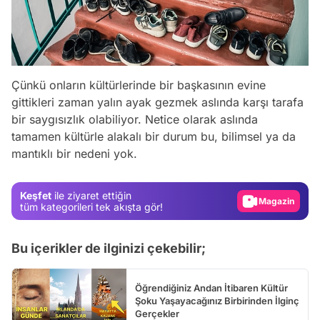
Çünkü onların kültürlerinde bir başkasının evine
gittikleri zaman yalın ayak gezmek aslında karşı tarafa
bir saygısızlık olabiliyor. Netice olarak aslında
Video
tamamen kültürle alakalı bir durum bu, bilimsel ya da
mantıklı bir nedeni yok.
Test
Gündem
Keşfet
ile ziyaret ettiğin
Magazin
tüm kategorileri tek akışta gör!
Video
Bu içerikler de ilginizi çekebilir;
Test
Öğrendiğiniz Andan İtibaren Kültür
Şoku Yaşayacağınız Birbirinden İlginç
Gerçekler