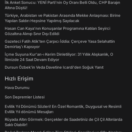
İlk Anket Sonucu: YENİ Parti'nin Oy Oranı Belli Oldu, CHP Barajın
Altına Düştü!
Türkiye, Arabistan ve Pakistan Arasında Mekke Anlaşması: Birine
Yapılan Saldırı Hepsine Yapılmış Sayılacak
Hasan Can Kaya’nın Konuşanlar Programına Katılan Seyirci
Gözaltına Alınıp Sınır Dışı Edildi
Gazeteci Fatih Atik'ten Çarpıcı İddia: Çerçeve Yasa Selahattin
Demirtaş'ı Kapsıyor
İçme Suyuna Kur'an-ı Kerim Dinletiliyor: 31 Yıllık Alışkanlık, O
İlimizde 24 Saat Devam Ediyor
Dursun Özbek'in Veda Davetine Icardi'den Soğuk Yanıt
Hızlı Erişim
Hava Durumu
Son Depremler Listesi
Evlilik Yıl Dönümü Sözleri! En Özel Romantik, Duygusal ve Resimli
Evlilik Yıl dönümü Mesajları
Rüyada Altın Görmek: Gerçekler de Saadetiniz de Çil Çil Altınlarda
Saklı Olabilir!