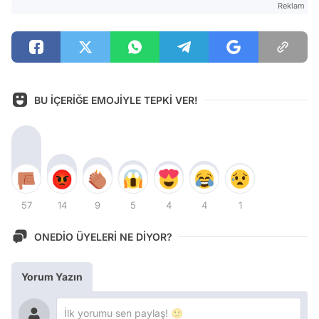
Reklam
BU İÇERİĞE EMOJİYLE TEPKİ VER!
57
14
9
5
4
4
1
ONEDİO ÜYELERİ NE DİYOR?
Yorum Yazın