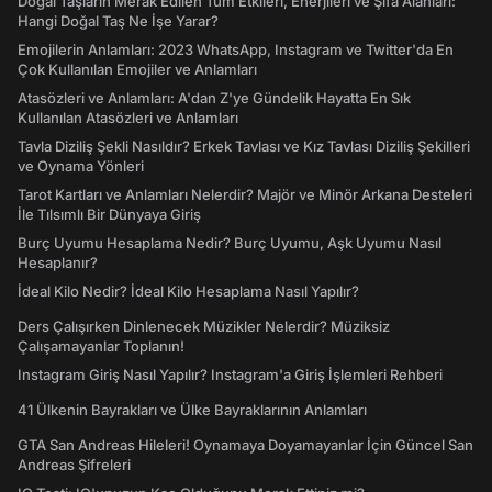
Doğal Taşların Merak Edilen Tüm Etkileri, Enerjileri ve Şifa Alanları:
Hangi Doğal Taş Ne İşe Yarar?
Emojilerin Anlamları: 2023 WhatsApp, Instagram ve Twitter'da En
Çok Kullanılan Emojiler ve Anlamları
Atasözleri ve Anlamları: A'dan Z'ye Gündelik Hayatta En Sık
Kullanılan Atasözleri ve Anlamları
Tavla Diziliş Şekli Nasıldır? Erkek Tavlası ve Kız Tavlası Diziliş Şekilleri
ve Oynama Yönleri
Tarot Kartları ve Anlamları Nelerdir? Majör ve Minör Arkana Desteleri
İle Tılsımlı Bir Dünyaya Giriş
Burç Uyumu Hesaplama Nedir? Burç Uyumu, Aşk Uyumu Nasıl
Hesaplanır?
İdeal Kilo Nedir? İdeal Kilo Hesaplama Nasıl Yapılır?
Ders Çalışırken Dinlenecek Müzikler Nelerdir? Müziksiz
Çalışamayanlar Toplanın!
Instagram Giriş Nasıl Yapılır? Instagram'a Giriş İşlemleri Rehberi
41 Ülkenin Bayrakları ve Ülke Bayraklarının Anlamları
GTA San Andreas Hileleri! Oynamaya Doyamayanlar İçin Güncel San
Andreas Şifreleri