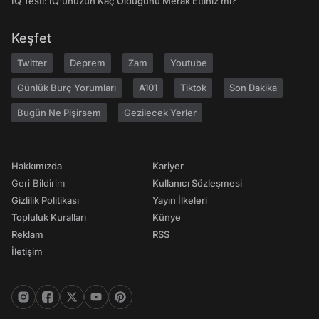
IQ Testi: IQ'unuzun Kaç Olduğunu Merak Ettiniz mi?
Keşfet
Twitter
Deprem
Zam
Youtube
Günlük Burç Yorumları
A101
Tiktok
Son Dakika
Bugün Ne Pişirsem
Gezilecek Yerler
Hakkımızda
Kariyer
Geri Bildirim
Kullanıcı Sözleşmesi
Gizlilik Politikası
Yayın İlkeleri
Topluluk Kuralları
Künye
Reklam
RSS
İletişim