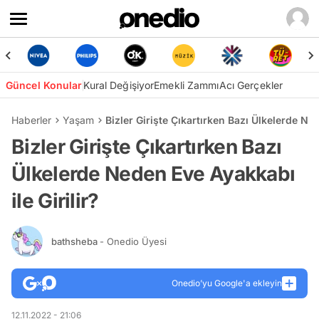
Güncel Konular
Kural Değişiyor
Emekli Zammı
Acı Gerçekler
Haberler
Yaşam
Bizler Girişte Çıkartırken Bazı Ülkelerde Ned
Bizler Girişte Çıkartırken Bazı
Ülkelerde Neden Eve Ayakkabı
ile Girilir?
bathsheba
- Onedio Üyesi
Onedio’yu Google'a ekleyin
12.11.2022 - 21:06