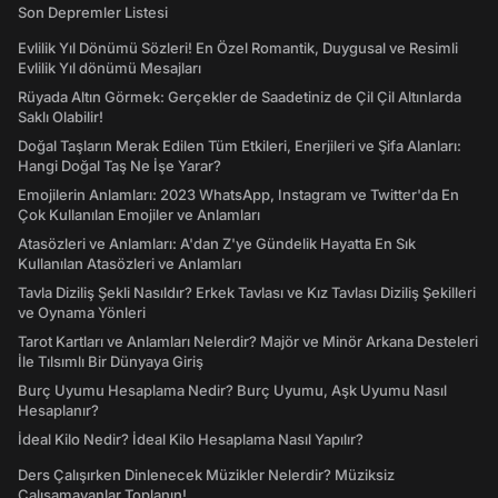
Son Depremler Listesi
Evlilik Yıl Dönümü Sözleri! En Özel Romantik, Duygusal ve Resimli
Evlilik Yıl dönümü Mesajları
Rüyada Altın Görmek: Gerçekler de Saadetiniz de Çil Çil Altınlarda
Saklı Olabilir!
Doğal Taşların Merak Edilen Tüm Etkileri, Enerjileri ve Şifa Alanları:
Hangi Doğal Taş Ne İşe Yarar?
Emojilerin Anlamları: 2023 WhatsApp, Instagram ve Twitter'da En
Çok Kullanılan Emojiler ve Anlamları
Atasözleri ve Anlamları: A'dan Z'ye Gündelik Hayatta En Sık
Kullanılan Atasözleri ve Anlamları
Tavla Diziliş Şekli Nasıldır? Erkek Tavlası ve Kız Tavlası Diziliş Şekilleri
ve Oynama Yönleri
Tarot Kartları ve Anlamları Nelerdir? Majör ve Minör Arkana Desteleri
İle Tılsımlı Bir Dünyaya Giriş
Burç Uyumu Hesaplama Nedir? Burç Uyumu, Aşk Uyumu Nasıl
Hesaplanır?
İdeal Kilo Nedir? İdeal Kilo Hesaplama Nasıl Yapılır?
Ders Çalışırken Dinlenecek Müzikler Nelerdir? Müziksiz
Çalışamayanlar Toplanın!