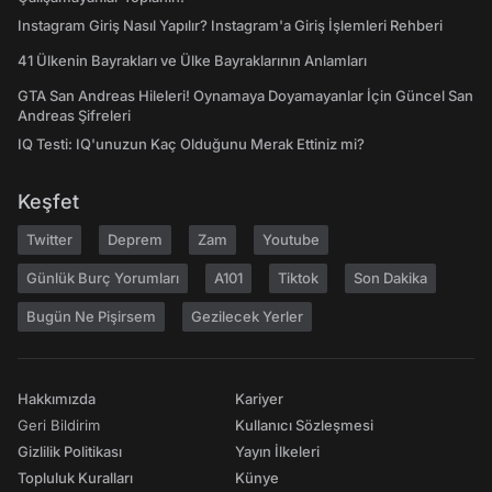
Instagram Giriş Nasıl Yapılır? Instagram'a Giriş İşlemleri Rehberi
41 Ülkenin Bayrakları ve Ülke Bayraklarının Anlamları
GTA San Andreas Hileleri! Oynamaya Doyamayanlar İçin Güncel San
Andreas Şifreleri
IQ Testi: IQ'unuzun Kaç Olduğunu Merak Ettiniz mi?
Keşfet
Twitter
Deprem
Zam
Youtube
Günlük Burç Yorumları
A101
Tiktok
Son Dakika
Bugün Ne Pişirsem
Gezilecek Yerler
Hakkımızda
Kariyer
Geri Bildirim
Kullanıcı Sözleşmesi
Gizlilik Politikası
Yayın İlkeleri
Topluluk Kuralları
Künye