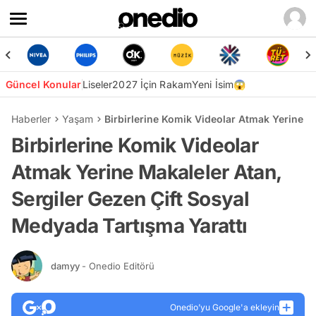
Güncel Konular
Liseler
2027 İçin Rakam
Yeni İsim😱
Haberler
Yaşam
Birbirlerine Komik Videolar Atmak Yerine M
Birbirlerine Komik Videolar
Atmak Yerine Makaleler Atan,
Sergiler Gezen Çift Sosyal
Medyada Tartışma Yarattı
damyy
- Onedio Editörü
Onedio’yu Google'a ekleyin