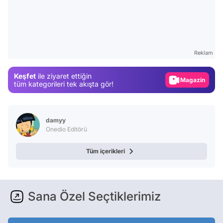
Video
Test
Reklam
Gündem
Keşfet
ile ziyaret ettiğin
Magazin
tüm kategorileri tek akışta gör!
Video
Test
damyy
Onedio Editörü
Tüm içerikleri
Sana Özel Seçtiklerimiz