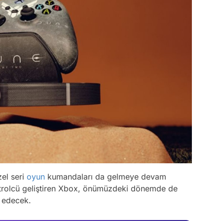
zel seri
oyun
kumandaları da gelmeye devam
Video
ntrolcü geliştiren Xbox, önümüzdeki dönemde de
 edecek.
Test
Gündem