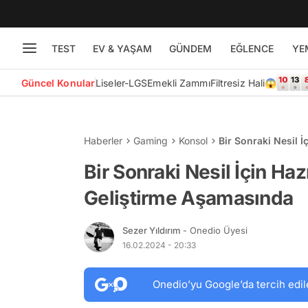
TEST
EV & YAŞAM
GÜNDEM
EĞLENCE
YE
Güncel Konular
Liseler-LGS
Emekli Zammı
Filtresiz Hali😱
Haberler
Gaming
Konsol
Bir Sonraki Nesil 
Bir Sonraki Nesil İçin Ha
Geliştirme Aşamasında
Sezer Yıldırım
- Onedio Üyesi
16.02.2024 - 20:33
Onedio’yu Google’da tercih edil