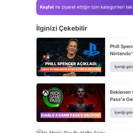
Keşfet
ile ziyaret ettiğin
tüm kategorileri tek
İlginizi Çekebilir
Phill Spen
Nintendo'
İçeriği gör
Beklenen 
Pass'e Gel
İçeriği gör