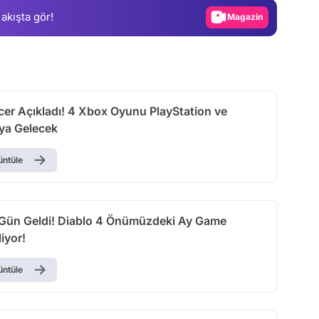
 akışta gör!
Magazin
Video
Test
cer Açıkladı! 4 Xbox Oyunu PlayStation ve
ya Gelecek
üntüle
Gün Geldi! Diablo 4 Önümüzdeki Ay Game
iyor!
üntüle