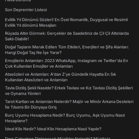
Son Depremler Listesi
Evlilik Yıl Dönümü Sözleri! En Özel Romantik, Duygusal ve Resimli
Evlilik Yıl dönümü Mesajları
Rüyada Altın Görmek: Gerçekler de Saadetiniz de Çil Çil Altınlarda
Saklı Olabilir!
Doğal Taşların Merak Edilen Tüm Etkileri, Enerjileri ve Şifa Alanları:
Hangi Doğal Taş Ne İşe Yarar?
Emojilerin Anlamları: 2023 WhatsApp, Instagram ve Twitter'da En
Çok Kullanılan Emojiler ve Anlamları
Atasözleri ve Anlamları: A'dan Z'ye Gündelik Hayatta En Sık
Kullanılan Atasözleri ve Anlamları
Tavla Diziliş Şekli Nasıldır? Erkek Tavlası ve Kız Tavlası Diziliş Şekilleri
ve Oynama Yönleri
Tarot Kartları ve Anlamları Nelerdir? Majör ve Minör Arkana Desteleri
İle Tılsımlı Bir Dünyaya Giriş
Burç Uyumu Hesaplama Nedir? Burç Uyumu, Aşk Uyumu Nasıl
Hesaplanır?
İdeal Kilo Nedir? İdeal Kilo Hesaplama Nasıl Yapılır?
Ders Çalışırken Dinlenecek Müzikler Nelerdir? Müziksiz