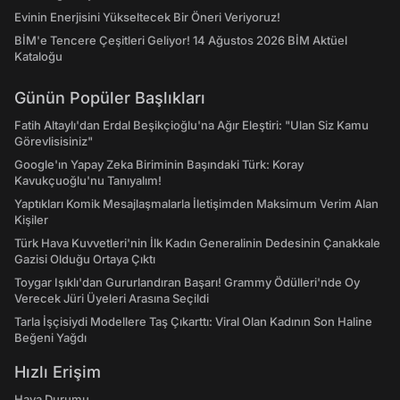
Evinin Enerjisini Yükseltecek Bir Öneri Veriyoruz!
BİM'e Tencere Çeşitleri Geliyor! 14 Ağustos 2026 BİM Aktüel
Kataloğu
Günün Popüler Başlıkları
Fatih Altaylı'dan Erdal Beşikçioğlu'na Ağır Eleştiri: "Ulan Siz Kamu
Görevlisisiniz"
Google'ın Yapay Zeka Biriminin Başındaki Türk: Koray
Kavukçuoğlu'nu Tanıyalım!
Yaptıkları Komik Mesajlaşmalarla İletişimden Maksimum Verim Alan
Kişiler
Türk Hava Kuvvetleri'nin İlk Kadın Generalinin Dedesinin Çanakkale
Gazisi Olduğu Ortaya Çıktı
Toygar Işıklı'dan Gururlandıran Başarı! Grammy Ödülleri'nde Oy
Verecek Jüri Üyeleri Arasına Seçildi
Tarla İşçisiydi Modellere Taş Çıkarttı: Viral Olan Kadının Son Haline
Beğeni Yağdı
Hızlı Erişim
Hava Durumu