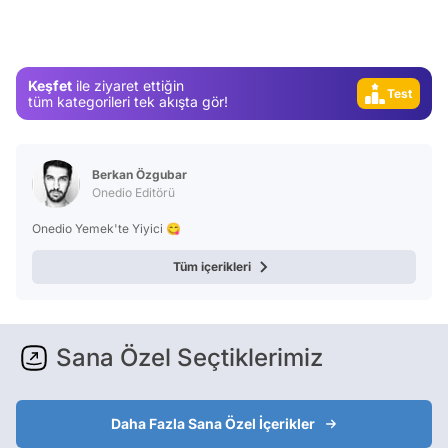
Magazin
Video
Keşfet
ile ziyaret ettiğin
Test
tüm kategorileri tek akışta gör!
Berkan Özgubar
Onedio Editörü
Onedio Yemek'te Yiyici 😋
Tüm içerikleri
Sana Özel Seçtiklerimiz
Daha Fazla Sana Özel İçerikler