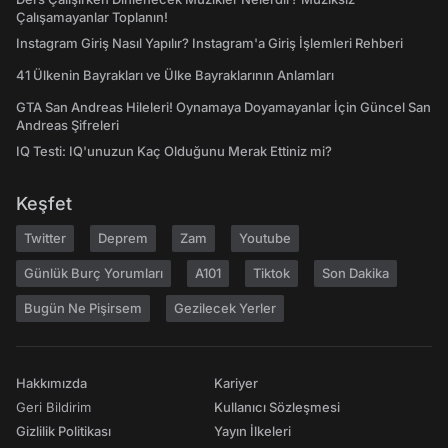
Çalışamayanlar Toplanın!
Instagram Giriş Nasıl Yapılır? Instagram'a Giriş İşlemleri Rehberi
41 Ülkenin Bayrakları ve Ülke Bayraklarının Anlamları
GTA San Andreas Hileleri! Oynamaya Doyamayanlar İçin Güncel San
Andreas Şifreleri
IQ Testi: IQ'unuzun Kaç Olduğunu Merak Ettiniz mi?
Keşfet
Twitter
Deprem
Zam
Youtube
Günlük Burç Yorumları
A101
Tiktok
Son Dakika
Bugün Ne Pişirsem
Gezilecek Yerler
Hakkımızda
Kariyer
Geri Bildirim
Kullanıcı Sözleşmesi
Gizlilik Politikası
Yayın İlkeleri