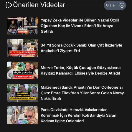
Önerilen Videolar
Gizle
Yapay Zeka Videoları ile Bilinen Nazmi Özdil
Oğuzhan Koç ile Vivanz Eden'i Bir Araya
Getirdi
34 Yıl Sonra Çocuk Sahibi Olan Çift İkizleriyle
Anıtkabir’i Ziyaret Etti
Merve Terim, Küçük Çocuğun Gözyaşlarına
Kayıtsız Kalamadı: Elbisesiyle Denize Atladı!
Malzemeci Sandı, Arjantin'in Don Corleone'si
Çıktı: Emre Tilev'den Yıllar Sonra Gelen Noray
Nakis İtirafı
Paris Gezisinde Hırsızlık Vakalarından
Korunmak İçin Kendini Koli Bandıyla Saran
Kadının İlginç Önlemleri