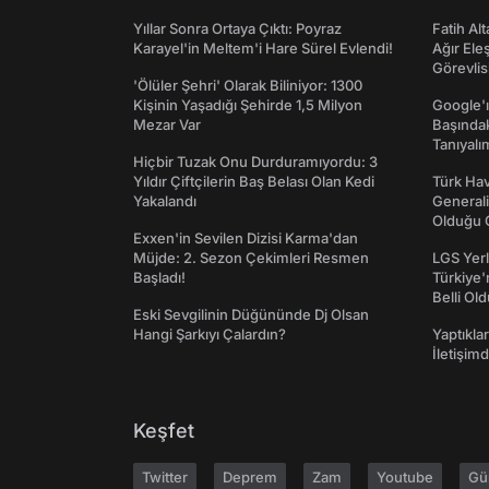
Yıllar Sonra Ortaya Çıktı: Poyraz
Fatih Al
Karayel'in Meltem'i Hare Sürel Evlendi!
Ağır Ele
Görevlis
'Ölüler Şehri' Olarak Biliniyor: 1300
Kişinin Yaşadığı Şehirde 1,5 Milyon
Google'ı
Mezar Var
Başında
Tanıyalı
Hiçbir Tuzak Onu Durduramıyordu: 3
Yıldır Çiftçilerin Baş Belası Olan Kedi
Türk Hav
Yakalandı
Generali
Olduğu O
Exxen'in Sevilen Dizisi Karma'dan
Müjde: 2. Sezon Çekimleri Resmen
LGS Yerl
Başladı!
Türkiye'
Belli Ol
Eski Sevgilinin Düğününde Dj Olsan
Hangi Şarkıyı Çalardın?
Yaptıkla
İletişim
Keşfet
Twitter
Deprem
Zam
Youtube
Gü