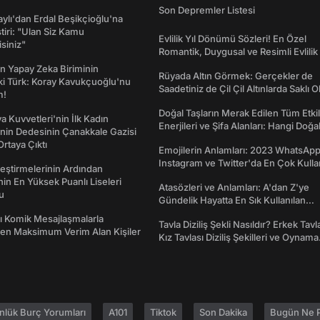
Son Depremler Listesi
taylı'dan Erdal Beşikçioğlu'na
ştiri: "Ulan Siz Kamu
Evlilik Yıl Dönümü Sözleri! En Özel
isiniz"
Romantik, Duygusal ve Resimli Evlilik 
dönümü Mesajları
n Yapay Zeka Biriminin
Rüyada Altın Görmek: Gerçekler de
ki Türk: Koray Kavukçuoğlu'nu
Saadetiniz de Çil Çil Altınlarda Saklı Ol
m!
Doğal Taşların Merak Edilen Tüm Etkil
a Kuvvetleri'nin İlk Kadın
Enerjileri ve Şifa Alanları: Hangi Doğa
nin Dedesinin Çanakkale Gazisi
Ne İşe Yarar?
rtaya Çıktı
Emojilerin Anlamları: 2023 WhatsApp
Instagram ve Twitter'da En Çok Kulla
eştirmelerinin Ardından
Emojiler ve Anlamları
nin En Yüksek Puanlı Liseleri
Atasözleri ve Anlamları: A'dan Z'ye
du
Gündelik Hayatta En Sık Kullanılan
Atasözleri ve Anlamları
rı Komik Mesajlaşmalarla
Tavla Diziliş Şekli Nasıldır? Erkek Tavl
den Maksimum Verim Alan Kişiler
Kız Tavlası Diziliş Şekilleri ve Oynama
Yönleri
nlük Burç Yorumları
A101
Tiktok
Son Dakika
Bugün Ne P