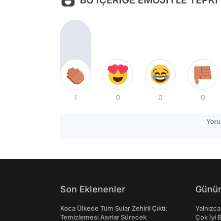
BU İÇERİĞE EMOJİYLE TEPKİ
1
0
0
0
Yoru
Son Eklenenler
Günün
Koca Ülkede Tüm Sular Zehirli Çıktı:
Yalnızca
Temizlemesi Asırlar Sürecek
Çok İyi B