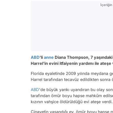
İçeriği
ABD
'li
anne
Diana Thompson, 7 yaşındaki
Harrel'in evini itfaiyenin yardımı ile ateşe 
Florida eyaletinde 2009 yılında meydana g
Harrel tarafından tecavüz edildikten sonra 
ABD
'de büyük yankı uyandıran bu olay son
tarafından ömür boyu hapse mahkûm edilse 
kızının vahşice öldürüldüğü evi ateşe verdi.
Cinayetin yaşandığı ev, ömür boyu hapse ma