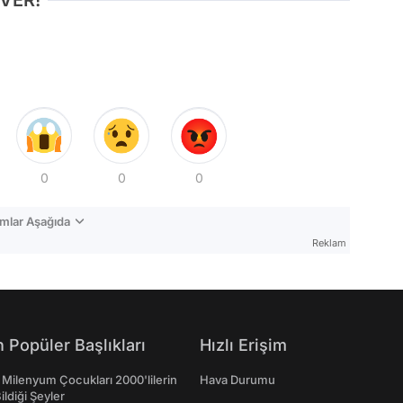
 VER!
0
0
0
mlar Aşağıda
Reklam
 Popüler Başlıkları
Hızlı Erişim
 Milenyum Çocukları 2000'lilerin
Hava Durumu
ildiği Şeyler