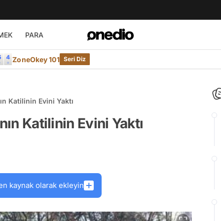
MEK
PARA
ZoneOkey 101
Seri Diz
n Katilinin Evini Yaktı
nın Katilinin Evini Yaktı
en kaynak olarak ekleyin