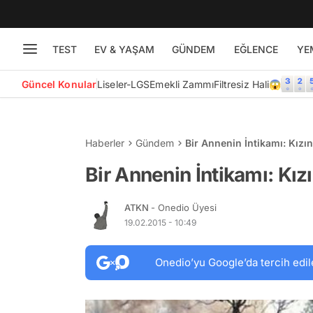
TEST
EV & YAŞAM
GÜNDEM
EĞLENCE
YE
Güncel Konular
Liseler-LGS
Emekli Zammı
Filtresiz Hali😱
Haberler
Gündem
Bir Annenin İntikamı: Kızını
Bir Annenin İntikamı: Kızı
ATKN
- Onedio Üyesi
19.02.2015 - 10:49
Onedio’yu Google’da tercih edil