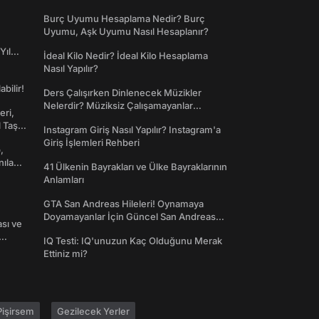
Dünyaya Giriş
Burç Uyumu Hesaplama Nedir? Burç
Uyumu, Aşk Uyumu Nasıl Hesaplanır?
Yıl
İdeal Kilo Nedir? İdeal Kilo Hesaplama
Nasıl Yapılır?
abilir!
Ders Çalışırken Dinlenecek Müzikler
Nelerdir? Müziksiz Çalışamayanlar
eri,
Toplanın!
l Taş
Instagram Giriş Nasıl Yapılır? Instagram'a
Giriş İşlemleri Rehberi
,
nılan
41 Ülkenin Bayrakları ve Ülke Bayraklarının
Anlamları
GTA San Andreas Hileleri! Oynamaya
Doyamayanlar İçin Güncel San Andreas
ası ve
Şifreleri
IQ Testi: IQ'unuzun Kaç Olduğunu Merak
Ettiniz mi?
işirsem
Gezilecek Yerler