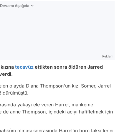
n Devamı Aşağıda
Reklam
 kızına
tecavüz
ettikten sonra öldüren Jarred
verdi.
elen olayda Diana Thompson'un kızı Somer, Jarrel
öldürülmüştü.
rasında yakayı ele veren Harrel, mahkeme
de anne Thompson, içindeki acıyı hafifletmek için
hkûm olması sonrasında Harrel'ın borç taksitlerini