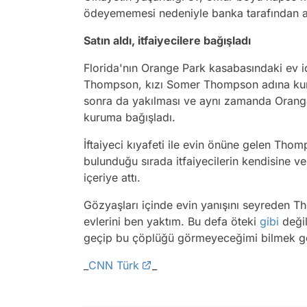
ödeyememesi nedeniyle banka tarafından açı
Satın aldı, itfaiyecilere bağışladı
Florida'nın Orange Park kasabasındaki ev iç
Thompson, kızı Somer Thompson adına kurd
sonra da yakılması ve aynı zamanda Orange 
kuruma bağışladı.
İftaiyeci kıyafeti ile evin önüne gelen Thom
bulunduğu sırada itfaiyecilerin kendisine ve
içeriye attı.
Gözyaşları içinde evin yanışını seyreden T
evlerini ben yaktım. Bu defa öteki
gibi
değil
geçip bu çöplüğü görmeyeceğimi bilmek ger
_
CNN Türk
_