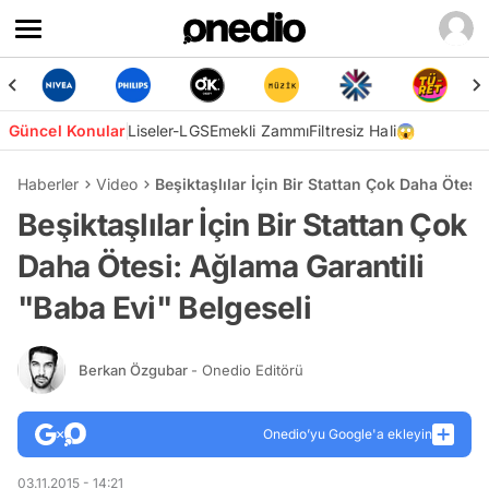
Güncel Konular
Liseler-LGS
Emekli Zammı
Filtresiz Hali😱
Haberler
Video
Beşiktaşlılar İçin Bir Stattan Çok Daha Ötesi
Beşiktaşlılar İçin Bir Stattan Çok
Daha Ötesi: Ağlama Garantili
"Baba Evi" Belgeseli
Berkan Özgubar
- Onedio Editörü
Onedio’yu Google'a ekleyin
03.11.2015 - 14:21