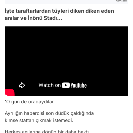
Reklam
İşte taraftarlardan tüyleri diken diken eden
anılar ve İnönü Stadı...
'O gün de oradaydılar.
Ayrılığın habercisi son düdük çaldığında
kimse stattan çıkmak istemedi.
Herkes anılarına dönüp bir daha baktı.