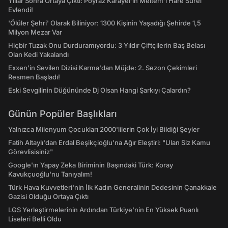
Yıllar Sonra Ortaya Çıktı: Poyraz Karayel'in Meltem'i Hare Sürel
Evlendi!
'Ölüler Şehri' Olarak Biliniyor: 1300 Kişinin Yaşadığı Şehirde 1,5
Milyon Mezar Var
Hiçbir Tuzak Onu Durduramıyordu: 3 Yıldır Çiftçilerin Baş Belası
Olan Kedi Yakalandı
Exxen'in Sevilen Dizisi Karma'dan Müjde: 2. Sezon Çekimleri
Resmen Başladı!
Eski Sevgilinin Düğününde Dj Olsan Hangi Şarkıyı Çalardın?
Günün Popüler Başlıkları
Yalnızca Milenyum Çocukları 2000'lilerin Çok İyi Bildiği Şeyler
Fatih Altaylı'dan Erdal Beşikçioğlu'na Ağır Eleştiri: "Ulan Siz Kamu
Görevlisisiniz"
Google'ın Yapay Zeka Biriminin Başındaki Türk: Koray
Kavukçuoğlu'nu Tanıyalım!
Türk Hava Kuvvetleri'nin İlk Kadın Generalinin Dedesinin Çanakkale
Gazisi Olduğu Ortaya Çıktı
LGS Yerleştirmelerinin Ardından Türkiye'nin En Yüksek Puanlı
Liseleri Belli Oldu