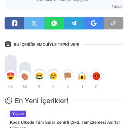
Reklam
BU İÇERİĞE EMOJİYLE TEPKİ VER!
94
50
9
8
3
1
0
En Yeni İçerikler!
Yaşam
Koca Ülkede Tüm Sular Zehirli Çıktı: Temizlemesi Asırlar