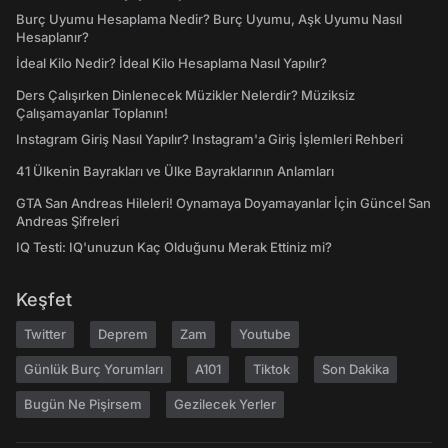
Burç Uyumu Hesaplama Nedir? Burç Uyumu, Aşk Uyumu Nasıl
Hesaplanır?
İdeal Kilo Nedir? İdeal Kilo Hesaplama Nasıl Yapılır?
Ders Çalışırken Dinlenecek Müzikler Nelerdir? Müziksiz
Çalışamayanlar Toplanın!
Instagram Giriş Nasıl Yapılır? Instagram'a Giriş İşlemleri Rehberi
41 Ülkenin Bayrakları ve Ülke Bayraklarının Anlamları
GTA San Andreas Hileleri! Oynamaya Doyamayanlar İçin Güncel San
Andreas Şifreleri
IQ Testi: IQ'unuzun Kaç Olduğunu Merak Ettiniz mi?
Keşfet
Twitter
Deprem
Zam
Youtube
Günlük Burç Yorumları
A101
Tiktok
Son Dakika
Bugün Ne Pişirsem
Gezilecek Yerler