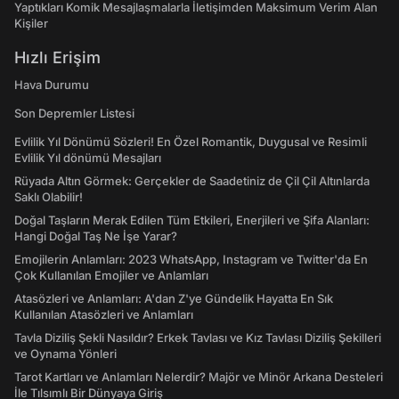
Yaptıkları Komik Mesajlaşmalarla İletişimden Maksimum Verim Alan
Kişiler
Hızlı Erişim
Hava Durumu
Son Depremler Listesi
Evlilik Yıl Dönümü Sözleri! En Özel Romantik, Duygusal ve Resimli
Evlilik Yıl dönümü Mesajları
Rüyada Altın Görmek: Gerçekler de Saadetiniz de Çil Çil Altınlarda
Saklı Olabilir!
Doğal Taşların Merak Edilen Tüm Etkileri, Enerjileri ve Şifa Alanları:
Hangi Doğal Taş Ne İşe Yarar?
Emojilerin Anlamları: 2023 WhatsApp, Instagram ve Twitter'da En
Çok Kullanılan Emojiler ve Anlamları
Atasözleri ve Anlamları: A'dan Z'ye Gündelik Hayatta En Sık
Kullanılan Atasözleri ve Anlamları
Tavla Diziliş Şekli Nasıldır? Erkek Tavlası ve Kız Tavlası Diziliş Şekilleri
ve Oynama Yönleri
Tarot Kartları ve Anlamları Nelerdir? Majör ve Minör Arkana Desteleri
İle Tılsımlı Bir Dünyaya Giriş