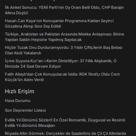
İlk Anket Sonucu: YENİ Parti'nin Oy Oranı Belli Oldu, CHP Barajın
Altına Düştü!
Hasan Can Kaya’nın Konuşanlar Programına Katılan Seyirci
Gözaltına Alınıp Sınır Dışı Edildi
Türkiye, Arabistan ve Pakistan Arasında Mekke Anlaşması: Birine
Yapılan Saldırı Hepsine Yapılmış Sayılacak
Hiçbir Tuzak Onu Durduramıyordu: 3 Yıldır Çiftçilerin Baş Belası
Olan Kedi Yakalandı
İçme Suyuna Kur'an-ı Kerim Dinletiliyor: 31 Yıllık Alışkanlık, O
İlimizde 24 Saat Devam Ediyor
Fatih Altaylı’dan Çok Konuşulacak İddia: ROK İtirafçı Oldu Cem
Küçük’ün Adını Verdi
Hızlı Erişim
Hava Durumu
Son Depremler Listesi
Evlilik Yıl Dönümü Sözleri! En Özel Romantik, Duygusal ve Resimli
Evlilik Yıl dönümü Mesajları
Rüyada Altın Görmek: Gerçekler de Saadetiniz de Çil Çil Altınlarda