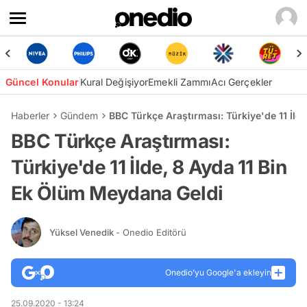
Güncel Konular
Kural Değişiyor
Emekli Zammı
Acı Gerçekler
Haberler
Gündem
BBC Türkçe Araştırması: Türkiye'de 11 İld
BBC Türkçe Araştırması:
Türkiye'de 11 İlde, 8 Ayda 11 Bin
Ek Ölüm Meydana Geldi
Yüksel Venedik
- Onedio Editörü
Onedio’yu Google'a ekleyin
25.09.2020 - 13:24