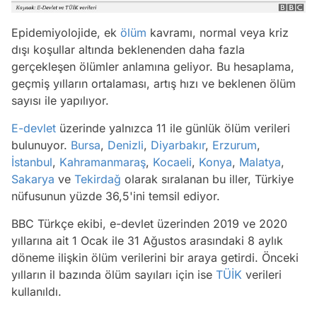
Epidemiyolojide, ek
ölüm
kavramı, normal veya kriz
dışı koşullar altında beklenenden daha fazla
gerçekleşen ölümler anlamına geliyor. Bu hesaplama,
geçmiş yılların ortalaması, artış hızı ve beklenen ölüm
sayısı ile yapılıyor.
E-devlet
üzerinde yalnızca 11 ile günlük ölüm verileri
bulunuyor.
Bursa
,
Denizli
,
Diyarbakır
,
Erzurum
,
İstanbul
,
Kahramanmaraş
,
Kocaeli
,
Konya
,
Malatya
,
Sakarya
ve
Tekirdağ
olarak sıralanan bu iller, Türkiye
nüfusunun yüzde 36,5'ini temsil ediyor.
BBC Türkçe ekibi, e-devlet üzerinden 2019 ve 2020
yıllarına ait 1 Ocak ile 31 Ağustos arasındaki 8 aylık
döneme ilişkin ölüm verilerini bir araya getirdi. Önceki
yılların il bazında ölüm sayıları için ise
TÜİK
verileri
kullanıldı.