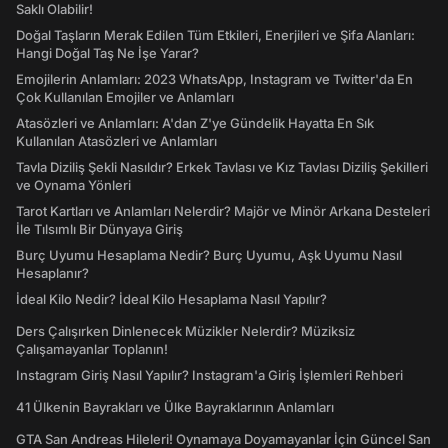
Saklı Olabilir!
Doğal Taşların Merak Edilen Tüm Etkileri, Enerjileri ve Şifa Alanları:
Hangi Doğal Taş Ne İşe Yarar?
Emojilerin Anlamları: 2023 WhatsApp, Instagram ve Twitter'da En
Çok Kullanılan Emojiler ve Anlamları
Atasözleri ve Anlamları: A'dan Z'ye Gündelik Hayatta En Sık
Kullanılan Atasözleri ve Anlamları
Tavla Diziliş Şekli Nasıldır? Erkek Tavlası ve Kız Tavlası Diziliş Şekilleri
ve Oynama Yönleri
Tarot Kartları ve Anlamları Nelerdir? Majör ve Minör Arkana Desteleri
İle Tılsımlı Bir Dünyaya Giriş
Burç Uyumu Hesaplama Nedir? Burç Uyumu, Aşk Uyumu Nasıl
Hesaplanır?
İdeal Kilo Nedir? İdeal Kilo Hesaplama Nasıl Yapılır?
Ders Çalışırken Dinlenecek Müzikler Nelerdir? Müziksiz
Çalışamayanlar Toplanın!
Instagram Giriş Nasıl Yapılır? Instagram'a Giriş İşlemleri Rehberi
41 Ülkenin Bayrakları ve Ülke Bayraklarının Anlamları
GTA San Andreas Hileleri! Oynamaya Doyamayanlar İçin Güncel San