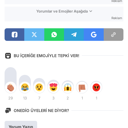
Reklam
Yorumlar ve Emojiler Aşağıda
Reklam
BU İÇERİĞE EMOJİYLE TEPKİ VER!
29
13
7
3
2
1
1
ONEDİO ÜYELERİ NE DİYOR?
Yorum Yazın