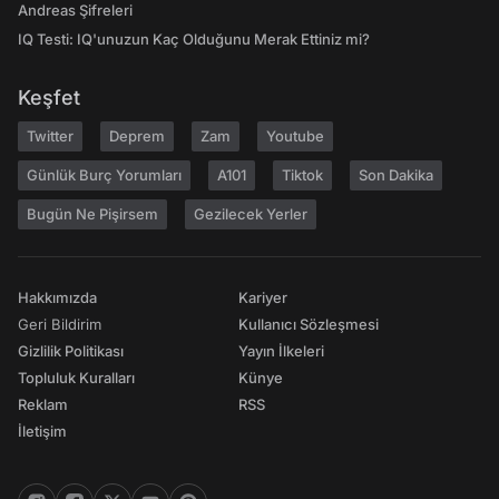
Andreas Şifreleri
IQ Testi: IQ'unuzun Kaç Olduğunu Merak Ettiniz mi?
Keşfet
Twitter
Deprem
Zam
Youtube
Günlük Burç Yorumları
A101
Tiktok
Son Dakika
Bugün Ne Pişirsem
Gezilecek Yerler
Hakkımızda
Kariyer
Geri Bildirim
Kullanıcı Sözleşmesi
Gizlilik Politikası
Yayın İlkeleri
Topluluk Kuralları
Künye
Reklam
RSS
İletişim