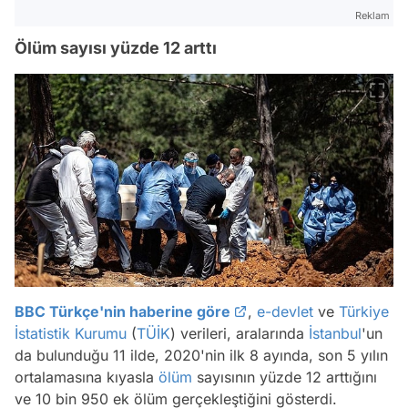
Reklam
Ölüm sayısı yüzde 12 arttı
BBC Türkçe'nin haberine göre
,
e-devlet
ve
Türkiye
İstatistik Kurumu
(
TÜİK
) verileri, aralarında
İstanbul
'un
da bulunduğu 11 ilde, 2020'nin ilk 8 ayında, son 5 yılın
ortalamasına kıyasla
ölüm
sayısının yüzde 12 arttığını
ve 10 bin 950 ek ölüm gerçekleştiğini gösterdi.