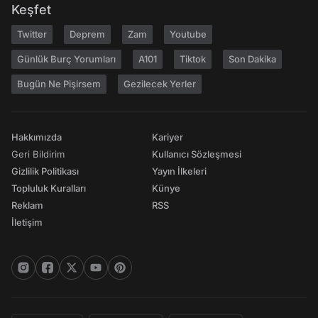
Keşfet
Twitter
Deprem
Zam
Youtube
Günlük Burç Yorumları
A101
Tiktok
Son Dakika
Bugün Ne Pişirsem
Gezilecek Yerler
Hakkımızda
Kariyer
Geri Bildirim
Kullanıcı Sözleşmesi
Gizlilik Politikası
Yayın İlkeleri
Topluluk Kuralları
Künye
Reklam
RSS
İletişim