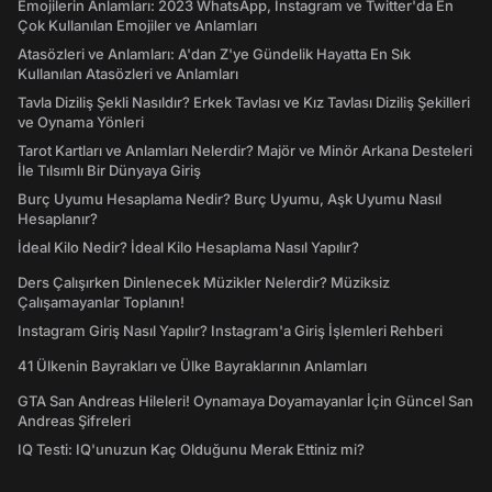
Emojilerin Anlamları: 2023 WhatsApp, Instagram ve Twitter'da En
Çok Kullanılan Emojiler ve Anlamları
Atasözleri ve Anlamları: A'dan Z'ye Gündelik Hayatta En Sık
Kullanılan Atasözleri ve Anlamları
Tavla Diziliş Şekli Nasıldır? Erkek Tavlası ve Kız Tavlası Diziliş Şekilleri
ve Oynama Yönleri
Tarot Kartları ve Anlamları Nelerdir? Majör ve Minör Arkana Desteleri
İle Tılsımlı Bir Dünyaya Giriş
Burç Uyumu Hesaplama Nedir? Burç Uyumu, Aşk Uyumu Nasıl
Hesaplanır?
İdeal Kilo Nedir? İdeal Kilo Hesaplama Nasıl Yapılır?
Ders Çalışırken Dinlenecek Müzikler Nelerdir? Müziksiz
Çalışamayanlar Toplanın!
Instagram Giriş Nasıl Yapılır? Instagram'a Giriş İşlemleri Rehberi
41 Ülkenin Bayrakları ve Ülke Bayraklarının Anlamları
GTA San Andreas Hileleri! Oynamaya Doyamayanlar İçin Güncel San
Andreas Şifreleri
IQ Testi: IQ'unuzun Kaç Olduğunu Merak Ettiniz mi?