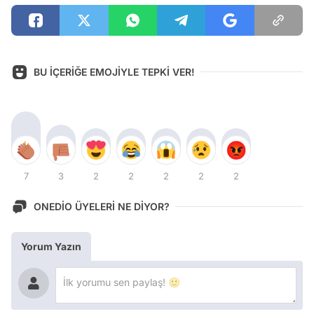
BU İÇERİĞE EMOJİYLE TEPKİ VER!
7
3
2
2
2
2
2
ONEDİO ÜYELERİ NE DİYOR?
Yorum Yazın