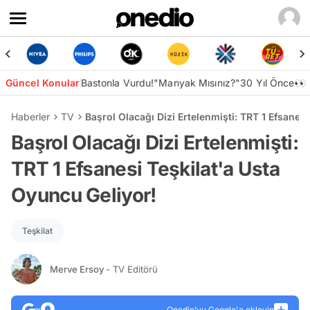
Güncel Konular
Bastonla Vurdu!
"Manyak Mısınız?"
30 Yıl Önce👀
Haberler
TV
Başrol Olacağı Dizi Ertelenmişti: TRT 1 Efsanes
Başrol Olacağı Dizi Ertelenmişti:
TRT 1 Efsanesi Teşkilat'a Usta
Oyuncu Geliyor!
Teşkilat
Merve Ersoy
- TV Editörü
Onedio’yu Google'a ekleyin