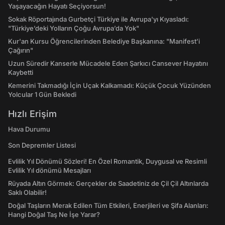
Yaşayacağın Hayatı Seçiyorsun!
Sokak Röportajında Gurbetçi Türkiye ile Avrupa'yı Kıyasladı:
"Türkiye’deki Yolların Çoğu Avrupa’da Yok"
Kur'an Kursu Öğrencilerinden Belediye Başkanına: "Manifest’i
Çağırın"
Uzun Süredir Kanserle Mücadele Eden Şarkıcı Cansever Hayatını
Kaybetti
Kemerini Takmadığı İçin Uçak Kalkamadı: Küçük Çocuk Yüzünden
Yolcular 1 Gün Bekledi
Hızlı Erişim
Hava Durumu
Son Depremler Listesi
Evlilik Yıl Dönümü Sözleri! En Özel Romantik, Duygusal ve Resimli
Evlilik Yıl dönümü Mesajları
Rüyada Altın Görmek: Gerçekler de Saadetiniz de Çil Çil Altınlarda
Saklı Olabilir!
Doğal Taşların Merak Edilen Tüm Etkileri, Enerjileri ve Şifa Alanları:
Hangi Doğal Taş Ne İşe Yarar?