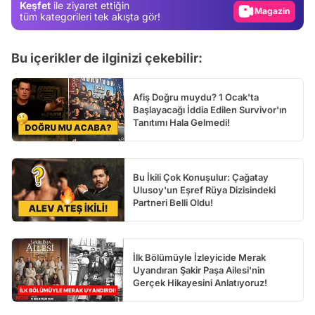
Keşfet
ile ziyaret ettiğin
Magazin
tüm kategorileri tek akışta gör!
Video
Bu içerikler de ilginizi çekebilir:
Test
Afiş Doğru muydu? 1 Ocak'ta
Başlayacağı İddia Edilen Survivor'ın
Tanıtımı Hala Gelmedi!
Bu İkili Çok Konuşulur: Çağatay
Ulusoy'un Eşref Rüya Dizisindeki
Partneri Belli Oldu!
İlk Bölümüyle İzleyicide Merak
Uyandıran Şakir Paşa Ailesi'nin
Gerçek Hikayesini Anlatıyoruz!