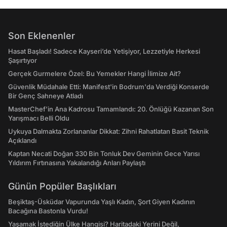
Son Eklenenler
Hasat Başladı! Sadece Kayseri’de Yetişiyor, Lezzetiyle Herkesi
Şaşırtıyor
Gerçek Gurmelere Özel: Bu Yemekler Hangi İlimize Ait?
Güvenlik Müdahale Etti: Manifest'in Bodrum'da Verdiği Konserde
Bir Genç Sahneye Atladı
MasterChef’in Ana Kadrosu Tamamlandı: 20. Önlüğü Kazanan Son
Yarışmacı Belli Oldu
Uykuya Dalmakta Zorlananlar Dikkat: Zihni Rahatlatan Basit Teknik
Açıklandı
Kaptan Necati Doğan 330 Bin Tonluk Dev Geminin Gece Yarısı
Yıldırım Fırtınasına Yakalandığı Anları Paylaştı
Günün Popüler Başlıkları
Beşiktaş-Üsküdar Vapurunda Yaşlı Kadın, Şort Giyen Kadının
Bacağına Bastonla Vurdu!
Yaşamak İstediğin Ülke Hangisi? Haritadaki Yerini Değil,