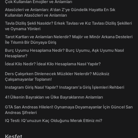
Çok Kullanılan Emojiler ve Anlamları
Atasözleri ve Anlamları: A'dan Z'ye Gündelik Hayatta En Sık
Kullanılan Atasözleri ve Anlamları
Tavla Diziliş Şekli Nasıldır? Erkek Tavlası ve Kız Tavlası Diziliş Şekilleri
ve Oynama Yönleri
Tarot Kartları ve Anlamları Nelerdir? Majör ve Minör Arkana Desteleri
İle Tılsımlı Bir Dünyaya Giriş
Burç Uyumu Hesaplama Nedir? Burç Uyumu, Aşk Uyumu Nasıl
Hesaplanır?
İdeal Kilo Nedir? İdeal Kilo Hesaplama Nasıl Yapılır?
Ders Çalışırken Dinlenecek Müzikler Nelerdir? Müziksiz
Çalışamayanlar Toplanın!
Instagram Giriş Nasıl Yapılır? Instagram'a Giriş İşlemleri Rehberi
41 Ülkenin Bayrakları ve Ülke Bayraklarının Anlamları
GTA San Andreas Hileleri! Oynamaya Doyamayanlar İçin Güncel San
Andreas Şifreleri
IQ Testi: IQ'unuzun Kaç Olduğunu Merak Ettiniz mi?
Keşfet