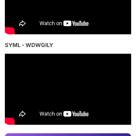
SYML - WDWGILY
Video
Test
Gündem
Magazin
Video