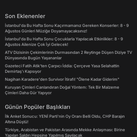
Son Eklenenler
İstanbul'da Bu Hafta Sonu Kaçırmamanız Gereken Konserler: 8 - 9
Ağustos Günleri Müziğe Doyamayacaksınız!
İstanbul'da Bu Hafta Sonu Çocuklarla Yapılacak Etkinlikler: 8 - 9
Ağustos Ailenize Çok İyi Gelecek!
ATV Dizisinin Çekimlerinin Durmasından 2 Reytinge Düşen Diziye TV
Dünyasında Bugün Yaşananlar
Gazeteci Fatih Atik'ten Çarpıcı İddia: Çerçeve Yasa Selahattin
Demirtaş'ı Kapsıyor
Nagihan Karadere'den Survivor İtirafı! "Ölene Kadar Giderim"
Kuruyan Çimleri Canlandıran Doğal Yöntem: Tek Bir Malzeme
Çimleri Daha Gür Yapıyor
Günün Popüler Başlıkları
İlk Anket Sonucu: YENİ Parti'nin Oy Oranı Belli Oldu, CHP Barajın
Altına Düştü!
Türkiye, Arabistan ve Pakistan Arasında Mekke Anlaşması: Birine
Yapılan Saldırı Hepsine Yapılmış Sayılacak