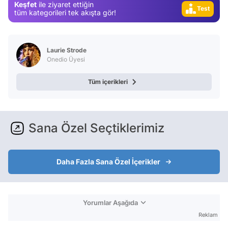
Keşfet
ile ziyaret ettiğin
Test
tüm kategorileri tek akışta gör!
Laurie Strode
Onedio Üyesi
Tüm içerikleri
Sana Özel Seçtiklerimiz
Daha Fazla Sana Özel İçerikler
Yorumlar Aşağıda
Reklam