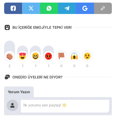
BU İÇERİĞE EMOJİYLE TEPKİ VER!
2
1
1
1
0
0
0
ONEDİO ÜYELERİ NE DİYOR?
Yorum Yazın