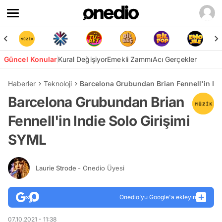
Güncel Konular
Kural Değişiyor
Emekli Zammı
Acı Gerçekler
Haberler
Teknoloji
Barcelona Grubundan Brian Fennell'in Ind
Barcelona Grubundan Brian
Fennell'in Indie Solo Girişimi
SYML
Laurie Strode
- Onedio Üyesi
Onedio’yu Google'a ekleyin
07.10.2021 - 11:38