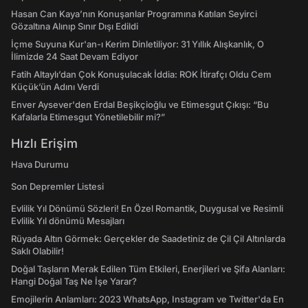
Hasan Can Kaya’nın Konuşanlar Programına Katılan Seyirci
Gözaltına Alınıp Sınır Dışı Edildi
İçme Suyuna Kur'an-ı Kerim Dinletiliyor: 31 Yıllık Alışkanlık, O
İlimizde 24 Saat Devam Ediyor
Fatih Altaylı’dan Çok Konuşulacak İddia: ROK İtirafçı Oldu Cem
Küçük’ün Adını Verdi
Enver Aysever'den Erdal Beşikçioğlu ve Etimesgut Çıkışı: “Bu
Kafalarla Etimesgut Yönetilebilir mi?”
Hızlı Erişim
Hava Durumu
Son Depremler Listesi
Evlilik Yıl Dönümü Sözleri! En Özel Romantik, Duygusal ve Resimli
Evlilik Yıl dönümü Mesajları
Rüyada Altın Görmek: Gerçekler de Saadetiniz de Çil Çil Altınlarda
Saklı Olabilir!
Doğal Taşların Merak Edilen Tüm Etkileri, Enerjileri ve Şifa Alanları:
Hangi Doğal Taş Ne İşe Yarar?
Emojilerin Anlamları: 2023 WhatsApp, Instagram ve Twitter'da En