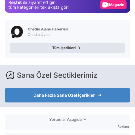
Keşfet
ile ziyaret ettiğin
Magazin
tüm kategorileri tek akışta gör!
Video
Test
Onedio Ajans Haberleri
Onedio Üyesi
Tüm içerikleri
Sana Özel Seçtiklerimiz
Daha Fazla Sana Özel İçerikler
Yorumlar Aşağıda
Reklam