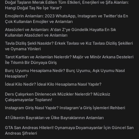
Doğal Taşların Merak Edilen Tüm Etkileri, Enerjileri ve Şifa Alanları:
Hangi Doğal Taş Ne İşe Yarar?
Emojilerin Anlamları: 2023 WhatsApp, Instagram ve Twitter'da En
Çok Kullanılan Emojiler ve Anlamları
Atasözleri ve Anlamları: A'dan Z'ye Gündelik Hayatta En Sık
Kullanılan Atasözleri ve Anlamları
Tavla Diziliş Şekli Nasıldır? Erkek Tavlası ve Kız Tavlası Diziliş Şekilleri
ve Oynama Yönleri
Tarot Kartları ve Anlamları Nelerdir? Majör ve Minör Arkana Desteleri
İle Tılsımlı Bir Dünyaya Giriş
Burç Uyumu Hesaplama Nedir? Burç Uyumu, Aşk Uyumu Nasıl
Hesaplanır?
İdeal Kilo Nedir? İdeal Kilo Hesaplama Nasıl Yapılır?
Ders Çalışırken Dinlenecek Müzikler Nelerdir? Müziksiz
Çalışamayanlar Toplanın!
Instagram Giriş Nasıl Yapılır? Instagram'a Giriş İşlemleri Rehberi
41 Ülkenin Bayrakları ve Ülke Bayraklarının Anlamları
GTA San Andreas Hileleri! Oynamaya Doyamayanlar İçin Güncel San
Andreas Şifreleri