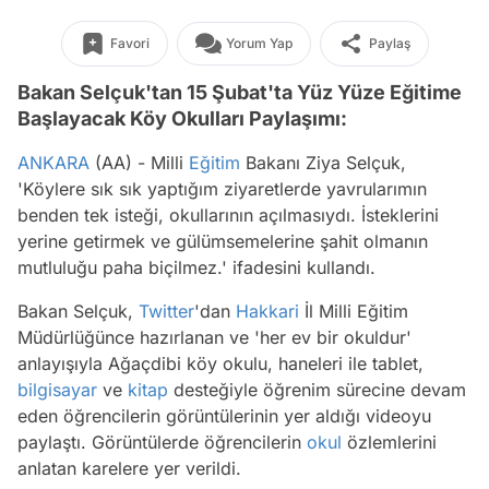
Favori
Yorum Yap
Paylaş
Bakan Selçuk'tan 15 Şubat'ta Yüz Yüze Eğitime
Başlayacak Köy Okulları Paylaşımı:
ANKARA
(AA) - Milli
Eğitim
Bakanı Ziya Selçuk,
'Köylere sık sık yaptığım ziyaretlerde yavrularımın
benden tek isteği, okullarının açılmasıydı. İsteklerini
yerine getirmek ve gülümsemelerine şahit olmanın
mutluluğu paha biçilmez.' ifadesini kullandı.
Bakan Selçuk,
Twitter
'dan
Hakkari
İl Milli Eğitim
Müdürlüğünce hazırlanan ve 'her ev bir okuldur'
anlayışıyla Ağaçdibi köy okulu, haneleri ile tablet,
bilgisayar
ve
kitap
desteğiyle öğrenim sürecine devam
eden öğrencilerin görüntülerinin yer aldığı videoyu
paylaştı. Görüntülerde öğrencilerin
okul
özlemlerini
anlatan karelere yer verildi.