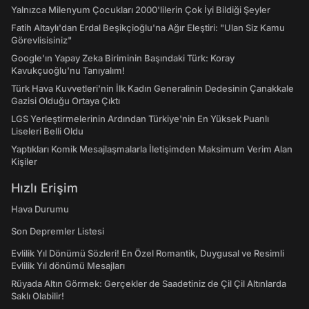
Yalnızca Milenyum Çocukları 2000'lilerin Çok İyi Bildiği Şeyler
Fatih Altaylı'dan Erdal Beşikçioğlu'na Ağır Eleştiri: "Ulan Siz Kamu
Görevlisisiniz"
Google'ın Yapay Zeka Biriminin Başındaki Türk: Koray
Kavukçuoğlu'nu Tanıyalım!
Türk Hava Kuvvetleri'nin İlk Kadın Generalinin Dedesinin Çanakkale
Gazisi Olduğu Ortaya Çıktı
LGS Yerleştirmelerinin Ardından Türkiye'nin En Yüksek Puanlı
Liseleri Belli Oldu
Yaptıkları Komik Mesajlaşmalarla İletişimden Maksimum Verim Alan
Kişiler
Hızlı Erişim
Hava Durumu
Son Depremler Listesi
Evlilik Yıl Dönümü Sözleri! En Özel Romantik, Duygusal ve Resimli
Evlilik Yıl dönümü Mesajları
Rüyada Altın Görmek: Gerçekler de Saadetiniz de Çil Çil Altınlarda
Saklı Olabilir!