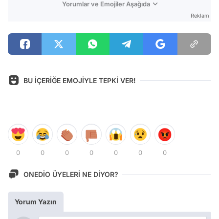
Yorumlar ve Emojiler Aşağıda
Reklam
BU İÇERİĞE EMOJİYLE TEPKİ VER!
0
0
0
0
0
0
0
ONEDİO ÜYELERİ NE DİYOR?
Yorum Yazın