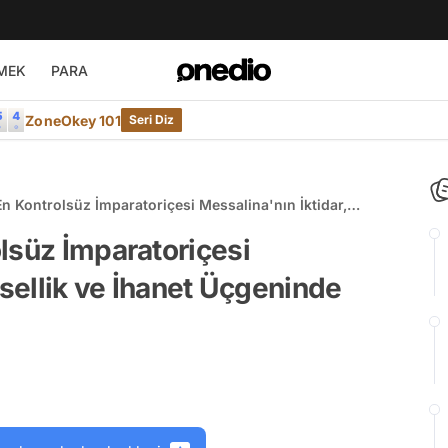
MEK
PARA
ZoneOkey 101
Seri Diz
n Kontrolsüz İmparatoriçesi Messalina'nın İktidar,
net Üçgeninde Geçen Hayatı
lsüz İmparatoriçesi
nsellik ve İhanet Üçgeninde