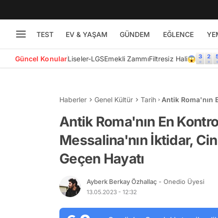
TEST
EV & YAŞAM
GÜNDEM
EĞLENCE
YE
Güncel Konular
Liseler-LGS
Emekli Zammı
Filtresiz Hali😱
Haberler
Genel Kültür
Tarih
Antik Roma'nın E
Cinsellik ve İha
Antik Roma'nın En Kontro
Messalina'nın İktidar, Ci
Geçen Hayatı
Ayberk Berkay Özhallaç
- Onedio Üyesi
13.05.2023 - 12:32