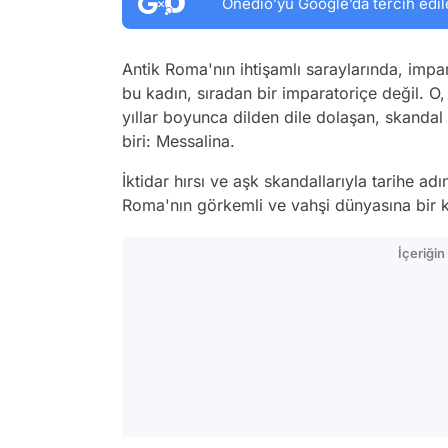
Onedio’yu Google’da tercih edil
Antik Roma'nın ihtişamlı saraylarında, impa
bu kadın, sıradan bir imparatoriçe değil. O, 
yıllar boyunca dilden dile dolaşan, skandal 
biri: Messalina.
İktidar hırsı ve aşk skandallarıyla tarihe adı
Roma'nın görkemli ve vahşi dünyasına bir k
İçeriği