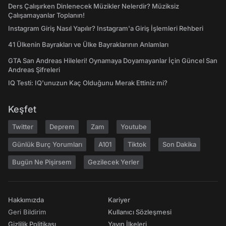
Ders Çalışırken Dinlenecek Müzikler Nelerdir? Müziksiz
Çalışamayanlar Toplanın!
Instagram Giriş Nasıl Yapılır? Instagram'a Giriş İşlemleri Rehberi
41 Ülkenin Bayrakları ve Ülke Bayraklarının Anlamları
GTA San Andreas Hileleri! Oynamaya Doyamayanlar İçin Güncel San
Andreas Şifreleri
IQ Testi: IQ'unuzun Kaç Olduğunu Merak Ettiniz mi?
Keşfet
Twitter
Deprem
Zam
Youtube
Günlük Burç Yorumları
A101
Tiktok
Son Dakika
Bugün Ne Pişirsem
Gezilecek Yerler
Hakkımızda
Kariyer
Geri Bildirim
Kullanıcı Sözleşmesi
Gizlilik Politikası
Yayın İlkeleri