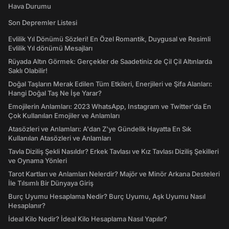
Hava Durumu
Son Depremler Listesi
Evlilik Yıl Dönümü Sözleri! En Özel Romantik, Duygusal ve Resimli
Evlilik Yıl dönümü Mesajları
Rüyada Altın Görmek: Gerçekler de Saadetiniz de Çil Çil Altınlarda
Saklı Olabilir!
Doğal Taşların Merak Edilen Tüm Etkileri, Enerjileri ve Şifa Alanları:
Hangi Doğal Taş Ne İşe Yarar?
Emojilerin Anlamları: 2023 WhatsApp, Instagram ve Twitter'da En
Çok Kullanılan Emojiler ve Anlamları
Atasözleri ve Anlamları: A'dan Z'ye Gündelik Hayatta En Sık
Kullanılan Atasözleri ve Anlamları
Tavla Diziliş Şekli Nasıldır? Erkek Tavlası ve Kız Tavlası Diziliş Şekilleri
ve Oynama Yönleri
Tarot Kartları ve Anlamları Nelerdir? Majör ve Minör Arkana Desteleri
İle Tılsımlı Bir Dünyaya Giriş
Burç Uyumu Hesaplama Nedir? Burç Uyumu, Aşk Uyumu Nasıl
Hesaplanır?
İdeal Kilo Nedir? İdeal Kilo Hesaplama Nasıl Yapılır?