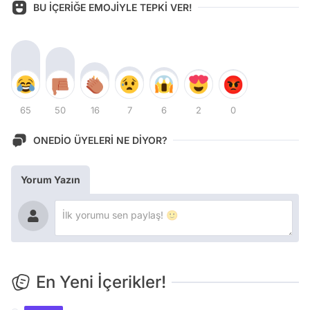
BU İÇERİĞE EMOJİYLE TEPKİ VER!
65
50
16
7
6
2
0
ONEDİO ÜYELERİ NE DİYOR?
Yorum Yazın
En Yeni İçerikler!