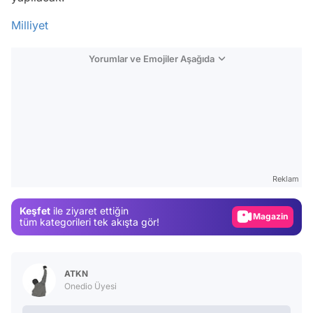
Milliyet
Yorumlar ve Emojiler Aşağıda
Video
Test
Gündem
Reklam
Magazin
Keşfet
ile ziyaret ettiğin
Video
tüm kategorileri tek akışta gör!
Test
ATKN
Onedio Üyesi