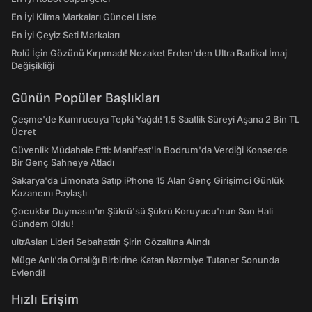
En İyi Klima Markaları Güncel Liste
En İyi Çeyiz Seti Markaları
Rolü İçin Gözünü Kırpmadı! Nezaket Erden'den Ultra Radikal İmaj
Değişikliği
Günün Popüler Başlıkları
Çeşme'de Kumrucuya Tepki Yağdı! 1,5 Saatlik Süreyi Aşana 2 Bin TL
Ücret
Güvenlik Müdahale Etti: Manifest'in Bodrum'da Verdiği Konserde
Bir Genç Sahneye Atladı
Sakarya'da Limonata Satıp iPhone 15 Alan Genç Girişimci Günlük
Kazancını Paylaştı
Çocuklar Duymasın'ın Şükrü'sü Şükrü Koruyucu'nun Son Hali
Gündem Oldu!
ultrAslan Lideri Sebahattin Şirin Gözaltına Alındı
Müge Anlı'da Ortalığı Birbirine Katan Nazmiye Tutaner Sonunda
Evlendi!
Hızlı Erişim