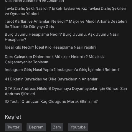
Kullanılan Atasözleri ve Anlamları
Tavla Diziliş Şekli Nasıldır? Erkek Tavlası ve Kız Tavlası Diziliş Şekilleri
ve Oynama Yönleri
Tarot Kartları ve Anlamları Nelerdir? Majör ve Minör Arkana Desteleri
İle Tılsımlı Bir Dünyaya Giriş
Burç Uyumu Hesaplama Nedir? Burç Uyumu, Aşk Uyumu Nasıl
Hesaplanır?
İdeal Kilo Nedir? İdeal Kilo Hesaplama Nasıl Yapılır?
Ders Çalışırken Dinlenecek Müzikler Nelerdir? Müziksiz
Çalışamayanlar Toplanın!
Instagram Giriş Nasıl Yapılır? Instagram'a Giriş İşlemleri Rehberi
41 Ülkenin Bayrakları ve Ülke Bayraklarının Anlamları
GTA San Andreas Hileleri! Oynamaya Doyamayanlar İçin Güncel San
Andreas Şifreleri
IQ Testi: IQ'unuzun Kaç Olduğunu Merak Ettiniz mi?
Keşfet
Twitter
Deprem
Zam
Youtube