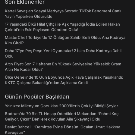
Son Eklenenler
Kartel Savaşları Sosyal Medyaya Sıçradı: TikTok Fenomeni Canlı
Yayın Yaparken Öldürüldü
17 Yaşındaki Ülkü Hilal Çiftçi ile Aşk Yaşadığı İddia Edilen Hakan
Çelebi'nin Eski Paylaşımı Gündem Oldu!
MasterChef Türkiye’de 17. Önlüğün Sahibi Belli Oldu: Ana Kadroya
Kim Girdi?
Daha 17'ye Peş Peşe Yeni Oyuncular! 2 İsim Daha Kadroya Dahil
Oldu
Altın Fiyatı Son 7 Haftanın En Yüksek Seviyesine Yükseldi: Gram
Altın Ne Kadar Oldu?
Ülke Genelinde 10 Gün Boyunca Açık Hava Çalışmak Yasaklandı:
KKTC Çalışma Bakanlığı’ndan Açıklama Geldi
Günün Popüler Başlıkları
Yalnızca Milenyum Çocukları 2000'lilerin Çok İyi Bildiği Şeyler
Bodrum’da 70 Bin TL Hesap Ödedikleri Mekandan “Rahmi Koç
Geliyor, Çıkın” Denilerek Kovulan Aile Şikayetçi Oldu
Devlet Bahçeli: “Demirtaş Evine Dönsün, Öcalan Umut Hakkına
Kavuşsun”