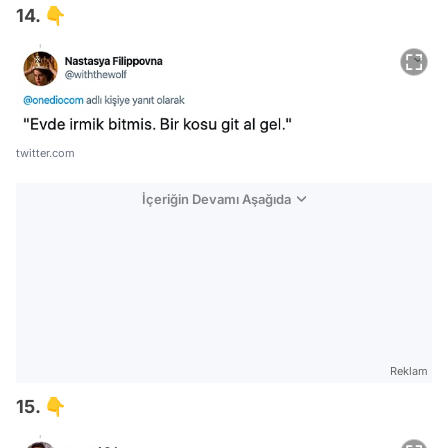
14. 👇
twitter.com
İçeriğin Devamı Aşağıda
Reklam
15. 👇