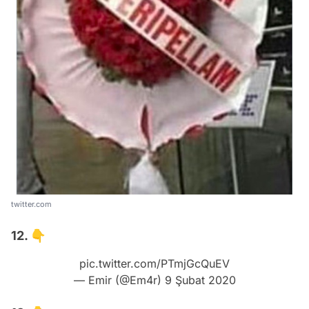
twitter.com
12. 👇
pic.twitter.com/PTmjGcQuEV
— Emir (@Em4r)
9 Şubat 2020