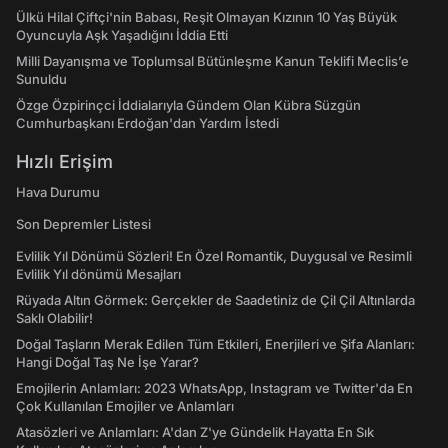
Ülkü Hilal Çiftçi'nin Babası, Reşit Olmayan Kızının 10 Yaş Büyük
Oyuncuyla Aşk Yaşadığını İddia Etti
Milli Dayanışma ve Toplumsal Bütünleşme Kanun Teklifi Meclis’e
Sunuldu
Özge Özpirinçci İddialarıyla Gündem Olan Kübra Süzgün
Cumhurbaşkanı Erdoğan'dan Yardım İstedi
Hızlı Erişim
Hava Durumu
Son Depremler Listesi
Evlilik Yıl Dönümü Sözleri! En Özel Romantik, Duygusal ve Resimli
Evlilik Yıl dönümü Mesajları
Rüyada Altın Görmek: Gerçekler de Saadetiniz de Çil Çil Altınlarda
Saklı Olabilir!
Doğal Taşların Merak Edilen Tüm Etkileri, Enerjileri ve Şifa Alanları:
Hangi Doğal Taş Ne İşe Yarar?
Emojilerin Anlamları: 2023 WhatsApp, Instagram ve Twitter'da En
Çok Kullanılan Emojiler ve Anlamları
Atasözleri ve Anlamları: A'dan Z'ye Gündelik Hayatta En Sık