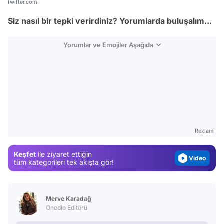
twitter.com
Siz nasıl bir tepki verirdiniz? Yorumlarda buluşalım...
Yorumlar ve Emojiler Aşağıda
Video
Test
Gündem
Reklam
Magazin
Keşfet
ile ziyaret ettiğin
Video
tüm kategorileri tek akışta gör!
Test
Merve Karadağ
Onedio Editörü