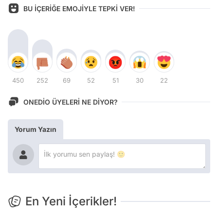
BU İÇERİĞE EMOJİYLE TEPKİ VER!
450
252
69
52
51
30
22
ONEDİO ÜYELERİ NE DİYOR?
Yorum Yazın
En Yeni İçerikler!