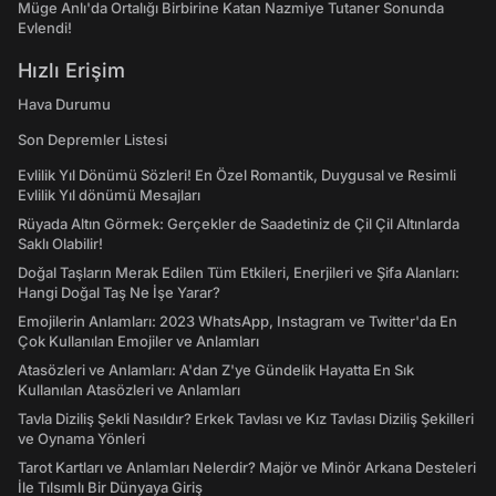
Müge Anlı'da Ortalığı Birbirine Katan Nazmiye Tutaner Sonunda
Evlendi!
Hızlı Erişim
Hava Durumu
Son Depremler Listesi
Evlilik Yıl Dönümü Sözleri! En Özel Romantik, Duygusal ve Resimli
Evlilik Yıl dönümü Mesajları
Rüyada Altın Görmek: Gerçekler de Saadetiniz de Çil Çil Altınlarda
Saklı Olabilir!
Doğal Taşların Merak Edilen Tüm Etkileri, Enerjileri ve Şifa Alanları:
Hangi Doğal Taş Ne İşe Yarar?
Emojilerin Anlamları: 2023 WhatsApp, Instagram ve Twitter'da En
Çok Kullanılan Emojiler ve Anlamları
Atasözleri ve Anlamları: A'dan Z'ye Gündelik Hayatta En Sık
Kullanılan Atasözleri ve Anlamları
Tavla Diziliş Şekli Nasıldır? Erkek Tavlası ve Kız Tavlası Diziliş Şekilleri
ve Oynama Yönleri
Tarot Kartları ve Anlamları Nelerdir? Majör ve Minör Arkana Desteleri
İle Tılsımlı Bir Dünyaya Giriş