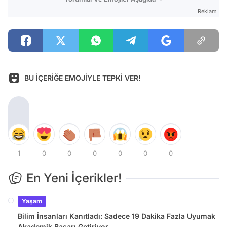
Reklam
BU İÇERİĞE EMOJİYLE TEPKİ VER!
1
0
0
0
0
0
0
En Yeni İçerikler!
Yaşam
Bilim İnsanları Kanıtladı: Sadece 19 Dakika Fazla Uyumak
Akademik Başarı Getiriyor