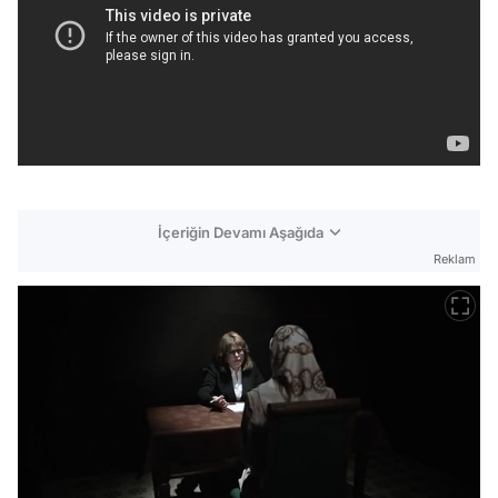
İçeriğin Devamı Aşağıda
Reklam