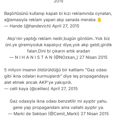
2015
Başörtüsünü kullanıp kapalı bi kızı reklamında oynatan,
ağlamasıyla reklam yapan akp sanada meraba ✋
— Hande (@handevich)
April 27, 2015
Akp'nin yaptığı reklam nedir,bugün gördüm..Yok biz
üni.ye giremiyoduk kapalıyız diye,yok akp geldi,girdik
falan.Dini bi çıkarın artık aradan
— N I H A N I S T A N (@NOzkan_)
27 Nisan 2015
5 milyon insanın öldürüldüğü bir katliamı "Gaz odası
gibi ikna odaları kurmuşlardı" diye leş propagandaya
alet etmek ancak AKP'ye yakışırdı.
— celil kaya (@celileo)
April 27, 2015
Gaz odasıyla ikna odası benzetilir mi ayıptır yahu.
gene yap propagandanı ama vallahi ayıptır ya.
— Marki de Sekban (@Cemil_Marki)
27 Nisan 2015