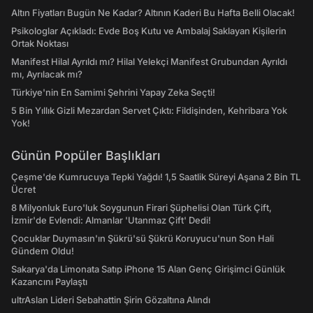
Altın Fiyatları Bugün Ne Kadar? Altının Kaderi Bu Hafta Belli Olacak!
Psikologlar Açıkladı: Evde Boş Kutu ve Ambalaj Saklayan Kişilerin
Ortak Noktası
Manifest Hilal Ayrıldı mı? Hilal Yelekçi Manifest Grubundan Ayrıldı
mı, Ayrılacak mı?
Türkiye'nin En Samimi Şehrini Yapay Zeka Seçti!
5 Bin Yıllık Gizli Mezardan Servet Çıktı: Fildişinden, Kehribara Yok
Yok!
Günün Popüler Başlıkları
Çeşme'de Kumrucuya Tepki Yağdı! 1,5 Saatlik Süreyi Aşana 2 Bin TL
Ücret
8 Milyonluk Euro'luk Soygunun Firari Şüphelisi Olan Türk Çift,
İzmir'de Evlendi: Almanlar 'Utanmaz Çift' Dedi!
Çocuklar Duymasın'ın Şükrü'sü Şükrü Koruyucu'nun Son Hali
Gündem Oldu!
Sakarya'da Limonata Satıp iPhone 15 Alan Genç Girişimci Günlük
Kazancını Paylaştı
ultrAslan Lideri Sebahattin Şirin Gözaltına Alındı