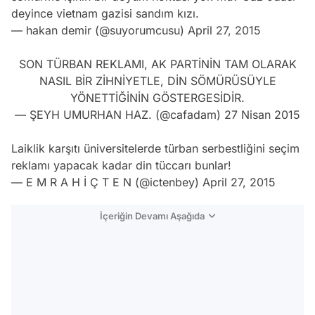
deyince vietnam gazisi sandım kızı.
— hakan demir (@suyorumcusu)
April 27, 2015
SON TÜRBAN REKLAMI, AK PARTİNİN TAM OLARAK
NASIL BİR ZİHNİYETLE, DİN SÖMÜRÜSÜYLE
YÖNETTİĞİNİN GÖSTERGESİDİR.
— ŞEYH UMURHAN HAZ. (@cafadam)
27 Nisan 2015
Laiklik karşıtı üniversitelerde türban serbestliğini seçim
reklamı yapacak kadar din tüccarı bunlar!
— E M R A H İ Ç T E N (@ictenbey)
April 27, 2015
İçeriğin Devamı Aşağıda