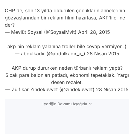
CHP de, son 13 yılda öldürülen çocukların annelerinin
gözyaşlarından bir reklam filmi hazırlasa, AKP'liler ne
der?
— Mevlüt Soysal (@SoysalMvlt)
April 28, 2015
akp nin reklam yalanına troller bile cevap vermiyor :)
— abdulkadir (@abdulkadir_a_)
28 Nisan 2015
AKP durup dururken neden türbanlı reklam yaptı?
Sıcak para balonları patladı, ekonomi tepetaklak. Yargı
desen rezalet.
— Zülfikar Zindekuvvet (@zindekuvvet)
28 Nisan 2015
İçeriğin Devamı Aşağıda