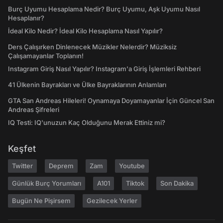
Burç Uyumu Hesaplama Nedir? Burç Uyumu, Aşk Uyumu Nasıl
Hesaplanır?
İdeal Kilo Nedir? İdeal Kilo Hesaplama Nasıl Yapılır?
Ders Çalışırken Dinlenecek Müzikler Nelerdir? Müziksiz
Çalışamayanlar Toplanın!
Instagram Giriş Nasıl Yapılır? Instagram'a Giriş İşlemleri Rehberi
41 Ülkenin Bayrakları ve Ülke Bayraklarının Anlamları
GTA San Andreas Hileleri! Oynamaya Doyamayanlar İçin Güncel San
Andreas Şifreleri
IQ Testi: IQ'unuzun Kaç Olduğunu Merak Ettiniz mi?
Keşfet
Twitter
Deprem
Zam
Youtube
Günlük Burç Yorumları
A101
Tiktok
Son Dakika
Bugün Ne Pişirsem
Gezilecek Yerler