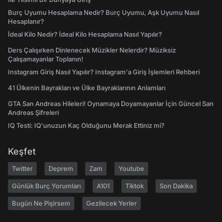
Burç Uyumu Hesaplama Nedir? Burç Uyumu, Aşk Uyumu Nasıl
Hesaplanır?
İdeal Kilo Nedir? İdeal Kilo Hesaplama Nasıl Yapılır?
Ders Çalışırken Dinlenecek Müzikler Nelerdir? Müziksiz
Çalışamayanlar Toplanın!
Instagram Giriş Nasıl Yapılır? Instagram'a Giriş İşlemleri Rehberi
41 Ülkenin Bayrakları ve Ülke Bayraklarının Anlamları
GTA San Andreas Hileleri! Oynamaya Doyamayanlar İçin Güncel San
Andreas Şifreleri
IQ Testi: IQ'unuzun Kaç Olduğunu Merak Ettiniz mi?
Keşfet
Twitter
Deprem
Zam
Youtube
Günlük Burç Yorumları
A101
Tiktok
Son Dakika
Bugün Ne Pişirsem
Gezilecek Yerler