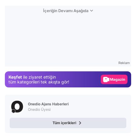
İçeriğin Devamı Aşağıda
Video
Test
Reklam
Gündem
Keşfet
ile ziyaret ettiğin
Magazin
tüm kategorileri tek akışta gör!
Video
Test
Onedio Ajans Haberleri
Onedio Üyesi
Tüm içerikleri