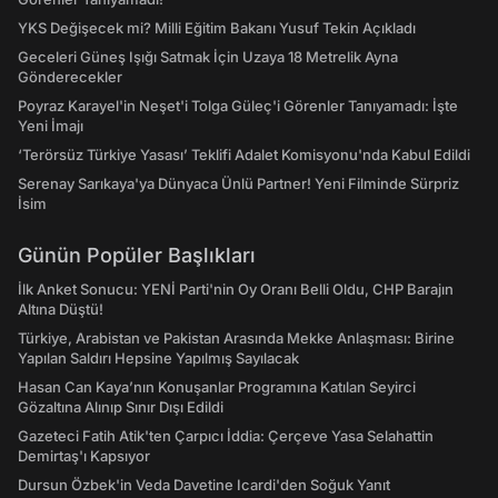
YKS Değişecek mi? Milli Eğitim Bakanı Yusuf Tekin Açıkladı
Geceleri Güneş Işığı Satmak İçin Uzaya 18 Metrelik Ayna
Gönderecekler
Poyraz Karayel'in Neşet'i Tolga Güleç'i Görenler Tanıyamadı: İşte
Yeni İmajı
‘Terörsüz Türkiye Yasası’ Teklifi Adalet Komisyonu'nda Kabul Edildi
Serenay Sarıkaya'ya Dünyaca Ünlü Partner! Yeni Filminde Sürpriz
İsim
Günün Popüler Başlıkları
İlk Anket Sonucu: YENİ Parti'nin Oy Oranı Belli Oldu, CHP Barajın
Altına Düştü!
Türkiye, Arabistan ve Pakistan Arasında Mekke Anlaşması: Birine
Yapılan Saldırı Hepsine Yapılmış Sayılacak
Hasan Can Kaya’nın Konuşanlar Programına Katılan Seyirci
Gözaltına Alınıp Sınır Dışı Edildi
Gazeteci Fatih Atik'ten Çarpıcı İddia: Çerçeve Yasa Selahattin
Demirtaş'ı Kapsıyor
Dursun Özbek'in Veda Davetine Icardi'den Soğuk Yanıt