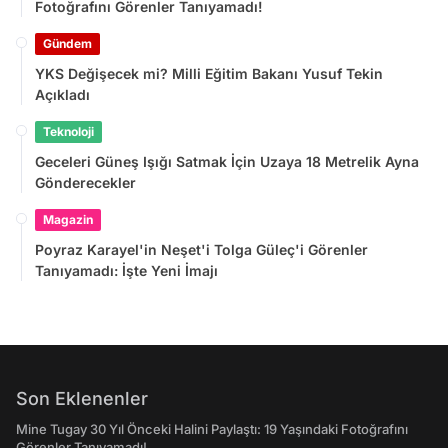
Fotoğrafını Görenler Tanıyamadı!
Gündem
YKS Değişecek mi? Milli Eğitim Bakanı Yusuf Tekin
Açıkladı
Teknoloji
Geceleri Güneş Işığı Satmak İçin Uzaya 18 Metrelik Ayna
Gönderecekler
Magazin
Poyraz Karayel'in Neşet'i Tolga Güleç'i Görenler
Tanıyamadı: İşte Yeni İmajı
Son Eklenenler
Mine Tugay 30 Yıl Önceki Halini Paylaştı: 19 Yaşındaki Fotoğrafını
Görenler Tanıyamadı!