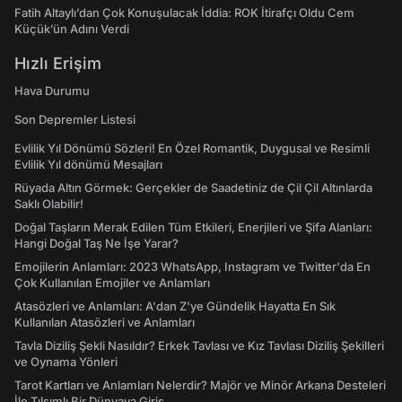
Fatih Altaylı’dan Çok Konuşulacak İddia: ROK İtirafçı Oldu Cem
Küçük’ün Adını Verdi
Hızlı Erişim
Hava Durumu
Son Depremler Listesi
Evlilik Yıl Dönümü Sözleri! En Özel Romantik, Duygusal ve Resimli
Evlilik Yıl dönümü Mesajları
Rüyada Altın Görmek: Gerçekler de Saadetiniz de Çil Çil Altınlarda
Saklı Olabilir!
Doğal Taşların Merak Edilen Tüm Etkileri, Enerjileri ve Şifa Alanları:
Hangi Doğal Taş Ne İşe Yarar?
Emojilerin Anlamları: 2023 WhatsApp, Instagram ve Twitter'da En
Çok Kullanılan Emojiler ve Anlamları
Atasözleri ve Anlamları: A'dan Z'ye Gündelik Hayatta En Sık
Kullanılan Atasözleri ve Anlamları
Tavla Diziliş Şekli Nasıldır? Erkek Tavlası ve Kız Tavlası Diziliş Şekilleri
ve Oynama Yönleri
Tarot Kartları ve Anlamları Nelerdir? Majör ve Minör Arkana Desteleri
İle Tılsımlı Bir Dünyaya Giriş