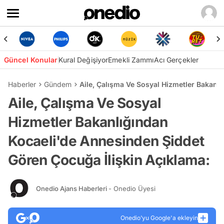
Güncel Konular
Kural Değişiyor
Emekli Zammı
Acı Gerçekler
Haberler
Gündem
Aile, Çalışma Ve Sosyal Hizmetler Bakanl
Aile, Çalışma Ve Sosyal
Hizmetler Bakanlığından
Kocaeli'de Annesinden Şiddet
Gören Çocuğa İlişkin Açıklama:
Onedio Ajans Haberleri
- Onedio Üyesi
Onedio’yu Google'a ekleyin