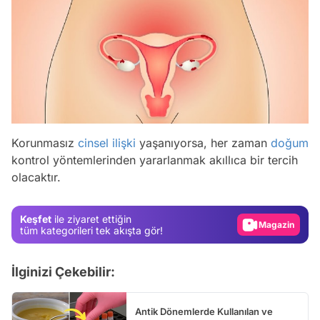
Video
Korunmasız
cinsel ilişki
yaşanıyorsa, her zaman
doğum
Test
kontrol yöntemlerinden yararlanmak akıllıca bir tercih
olacaktır.
Gündem
Magazin
Keşfet
ile ziyaret ettiğin
Video
tüm kategorileri tek akışta gör!
Test
İlginizi Çekebilir:
Antik Dönemlerde Kullanılan ve