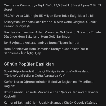
Çeşme'de Kumrucuya Tepki Yağdı! 1,5 Saatlik Süreyi Aşana 2 Bin TL
Ücret
PSG’nin Arda Güler İçin 115 Milyon Euro Teklif Ettiği İddia Edildi
Sakarya'da Limonata Satıp iPhone 15 Alan Genç Girişimci Günlük
Kazancını Paylaştı
Brezilya'da İnanılmaz Anlar: Maranhao Gol Sevinci Sırasında Tünele
Düşünce Hem Sakatlandı Hem Golü Sayılmadı
10-16 Ağustos Ankara, İzmir ve Bursa Tiyatro Rehberi
Hem Serinletiyor Hem Damarları Koruyor: Japonların Yazın
Serinlemek İçin İçtiği Çay
Günün Popüler Başlıkları
Sokak Röportajında Gurbetçi Türkiye ile Avrupa'yı Kıyasladı:
"Türkiye’deki Yolların Çoğu Avrupa’da Yok"
Kur'an Kursu Öğrencilerinden Belediye Başkanına: "Manifest’i
Çağırın"
Uzun Süredir Kanserle Mücadele Eden Şarkıcı Cansever Hayatını
Kaybetti
Kemerini Takmadığı İçin Uçak Kalkamadı: Küçük Çocuk Yüzünden