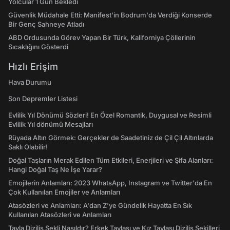
Yolcular 1 Gün Bekledi
Güvenlik Müdahale Etti: Manifest'in Bodrum'da Verdiği Konserde
Bir Genç Sahneye Atladı
ABD Ordusunda Görev Yapan Bir Türk, Kaliforniya Çöllerinin
Sıcaklığını Gösterdi
Hızlı Erişim
Hava Durumu
Son Depremler Listesi
Evlilik Yıl Dönümü Sözleri! En Özel Romantik, Duygusal ve Resimli
Evlilik Yıl dönümü Mesajları
Rüyada Altın Görmek: Gerçekler de Saadetiniz de Çil Çil Altınlarda
Saklı Olabilir!
Doğal Taşların Merak Edilen Tüm Etkileri, Enerjileri ve Şifa Alanları:
Hangi Doğal Taş Ne İşe Yarar?
Emojilerin Anlamları: 2023 WhatsApp, Instagram ve Twitter'da En
Çok Kullanılan Emojiler ve Anlamları
Atasözleri ve Anlamları: A'dan Z'ye Gündelik Hayatta En Sık
Kullanılan Atasözleri ve Anlamları
Tavla Diziliş Şekli Nasıldır? Erkek Tavlası ve Kız Tavlası Diziliş Şekilleri