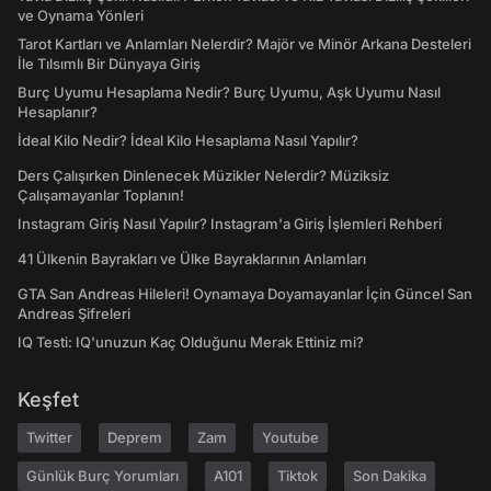
ve Oynama Yönleri
Tarot Kartları ve Anlamları Nelerdir? Majör ve Minör Arkana Desteleri
İle Tılsımlı Bir Dünyaya Giriş
Burç Uyumu Hesaplama Nedir? Burç Uyumu, Aşk Uyumu Nasıl
Hesaplanır?
İdeal Kilo Nedir? İdeal Kilo Hesaplama Nasıl Yapılır?
Ders Çalışırken Dinlenecek Müzikler Nelerdir? Müziksiz
Çalışamayanlar Toplanın!
Instagram Giriş Nasıl Yapılır? Instagram'a Giriş İşlemleri Rehberi
41 Ülkenin Bayrakları ve Ülke Bayraklarının Anlamları
GTA San Andreas Hileleri! Oynamaya Doyamayanlar İçin Güncel San
Andreas Şifreleri
IQ Testi: IQ'unuzun Kaç Olduğunu Merak Ettiniz mi?
Keşfet
Twitter
Deprem
Zam
Youtube
Günlük Burç Yorumları
A101
Tiktok
Son Dakika