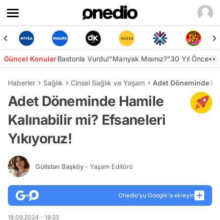
Güncel Konular
Bastonla Vurdu!
"Manyak Mısınız?"
30 Yıl Önce👀
Haberler
Sağlık
Cinsel Sağlık ve Yaşam
Adet Döneminde Hami
Adet Döneminde Hamile
Kalınabilir mi? Efsaneleri
Yıkıyoruz!
Gülistan Başköy
- Yaşam Editörü
Onedio’yu Google'a ekleyin
18.09.2024 - 18:33