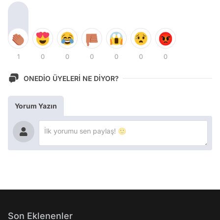
1
0
0
0
0
0
0
ONEDİO ÜYELERİ NE DİYOR?
Yorum Yazın
Son Eklenenler