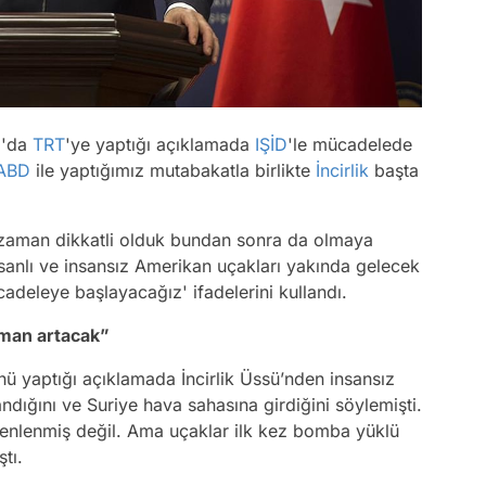
a
'da
TRT
'ye yaptığı açıklamada
IŞİD
'le mücadelede
ABD
ile yaptığımız mutabakatla birlikte
İncirlik
başta
aman dikkatli olduk bundan sonra da olmaya
nsanlı ve insansız Amerikan uçakları yakında gelecek
cadeleye başlayacağız' ifadelerini kullandı.
man artacak”
nü yaptığı açıklamada İncirlik Üssü’nden insansız
ndığını ve Suriye hava sahasına girdiğini söylemişti.
zenlenmiş değil. Ama uçaklar ilk kez bomba yüklü
tı.