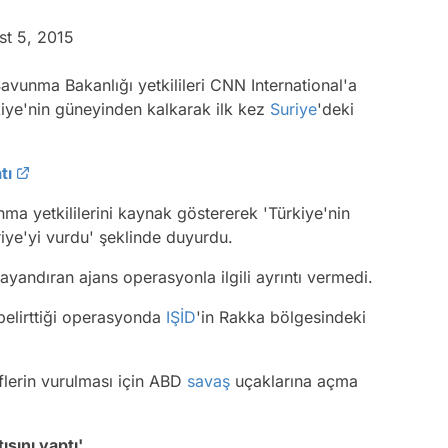
st 5, 2015
avunma Bakanlığı yetkilileri CNN International'a
kiye'nin güneyinden kalkarak ilk kez
Suriye
'deki
tı
nma yetkililerini kaynak göstererek 'Türkiye'nin
iye'yi vurdu' şeklinde duyurdu.
ayandıran ajans operasyonla ilgili ayrıntı vermedi.
belirttiği operasyonda
IŞİD
'in Rakka bölgesindeki
eflerin vurulması için ABD
savaş
uçaklarına açma
ışını yaptı'