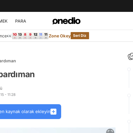
MEK
PARA
Önce👀
Zone Okey
Seri Diz
bardıman
ombardıman
rü
5 - 11:28
en kaynak olarak ekleyin