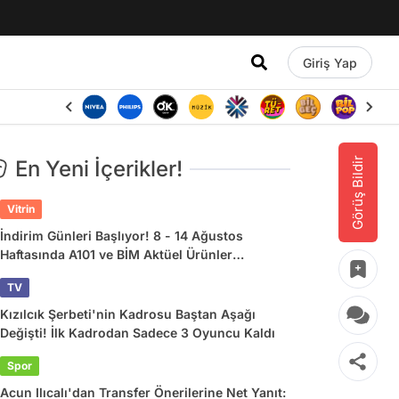
Giriş Yap
Görüş Bildir
En Yeni İçerikler!
Vitrin
İndirim Günleri Başlıyor! 8 - 14 Ağustos
Haftasında A101 ve BİM Aktüel Ürünler
Listesinde Ne Var?
TV
Kızılcık Şerbeti'nin Kadrosu Baştan Aşağı
Değişti! İlk Kadrodan Sadece 3 Oyuncu Kaldı
Spor
Acun Ilıcalı'dan Transfer Önerilerine Net Yanıt: