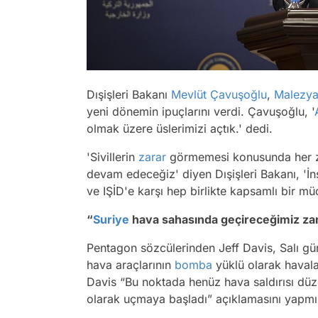
Dışişleri Bakanı
Mevlüt Çavuşoğlu
,
Malezy
yeni dönemin ipuçlarını verdi. Çavuşoğlu, '
olmak üzere üslerimizi açtık.' dedi.
'Sivillerin
zarar
görmemesi konusunda her z
devam edeceğiz' diyen Dışişleri Bakanı, 'İ
ve IŞİD'e karşı hep birlikte kapsamlı bir mü
“
Suriye
hava sahasında geçireceğimiz za
Pentagon sözcülerinden Jeff Davis, Salı gü
hava araçlarının
bomba
yüklü olarak havala
Davis “Bu noktada henüz hava saldırısı dü
olarak uçmaya başladı” açıklamasını yapmış