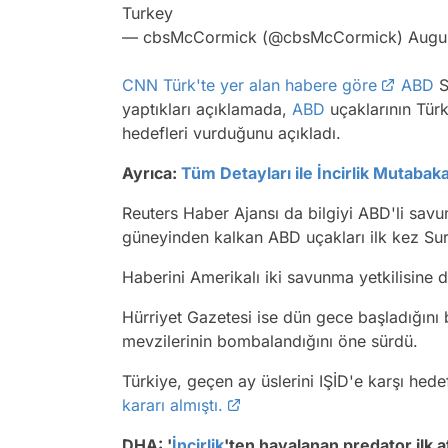
Turkey
— cbsMcCormick (@cbsMcCormick)
Augu
CNN Türk'te yer alan habere göre
ABD
S
yaptıkları açıklamada,
ABD
uçaklarının Tür
hedefleri vurduğunu açıkladı.
Ayrıca:
Tüm Detayları ile İncirlik Mutabaka
Reuters Haber Ajansı da bilgiyi ABD'li savu
güneyinden kalkan ABD uçakları ilk kez Sur
Haberini Amerikalı iki savunma yetkilisine d
Hürriyet Gazetesi ise dün gece başladığını 
mevzilerinin bombalandığını öne sürdü.
Türkiye, geçen ay üslerini IŞİD'e karşı hed
kararı almıştı.
DHA: '
İncirlik
'ten havalanan predator ilk at