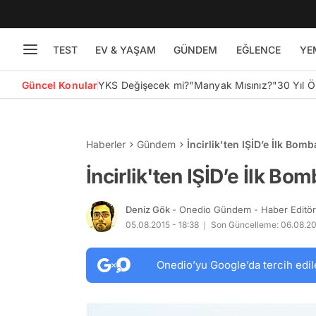
TEST
EV & YAŞAM
GÜNDEM
EĞLENCE
YE
Güncel Konular
YKS Değişecek mi?
"Manyak Mısınız?"
30 Yıl 
Haberler
Gündem
İncirlik'ten IŞİD’e İlk Bom
İncirlik'ten IŞİD’e İlk B
Deniz Gök
- Onedio Gündem - Haber Editö
05.08.2015 - 18:38
Son Güncelleme: 06.08.201
Onedio’yu Google’da tercih edil