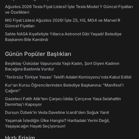
Ağustos 2026 Tesla Fiyat Listesi! İşte Tesla Model Y Güncel Fiyatları
ve Özellikleri
MG Fiyat Listesi Ağustos 2026! İşte ZS, HS, MG4 ve Marvel R
Güncel Fiyatları
Sahte NASA Kıyafetiyle Yıllarca Astronot Gibi Yaşadı! Belediye
Başkanını Bile Kandırdı
Günün Popüler Başlıkları
Beşiktaş-Üsküdar Vapurunda Yaşlı Kadın, Şort Giyen Kadının
Bacağına Bastonla Vurdu!
‘Terörsüz Türkiye Yasası’ Teklifi Adalet Komisyonu'nda Kabul Edildi
Kur'an Kursu Öğrencilerinden Belediye Başkanına: "Manifest’i
Çağırın"
Gazeteci Fatih Atik'ten Çarpıcı İddia: Çerçeve Yasa Selahattin
Demirtaş'ı Kapsıyor
Dursun Özbek'in Veda Davetine Icardi'den Soğuk Yanıt
Yaşamak İstediğin Ülke Hangisi? Haritadaki Yerini Değil,
Yaşayacağın Hayatı Seçiyorsun!
Hızlı Erişim