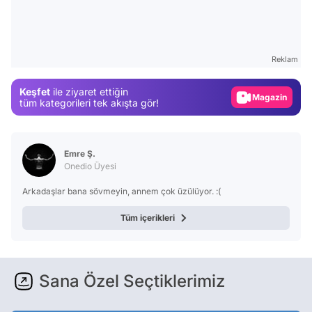
Video
Test
Reklam
Gündem
Keşfet
ile ziyaret ettiğin
Magazin
tüm kategorileri tek akışta gör!
Video
Test
Emre Ş.
Onedio Üyesi
Arkadaşlar bana sövmeyin, annem çok üzülüyor. :(
Tüm içerikleri
Sana Özel Seçtiklerimiz