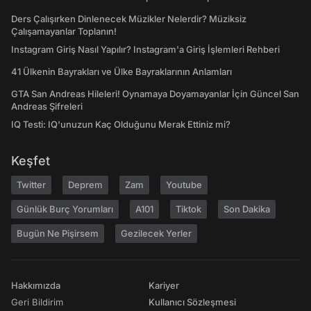
Ders Çalışırken Dinlenecek Müzikler Nelerdir? Müziksiz
Çalışamayanlar Toplanın!
Instagram Giriş Nasıl Yapılır? Instagram'a Giriş İşlemleri Rehberi
41 Ülkenin Bayrakları ve Ülke Bayraklarının Anlamları
GTA San Andreas Hileleri! Oynamaya Doyamayanlar İçin Güncel San
Andreas Şifreleri
IQ Testi: IQ'unuzun Kaç Olduğunu Merak Ettiniz mi?
Keşfet
Twitter
Deprem
Zam
Youtube
Günlük Burç Yorumları
A101
Tiktok
Son Dakika
Bugün Ne Pişirsem
Gezilecek Yerler
Hakkımızda
Kariyer
Geri Bildirim
Kullanıcı Sözleşmesi