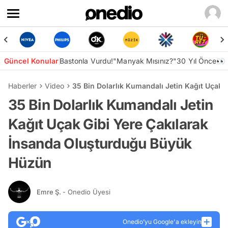
Güncel Konular
Bastonla Vurdu!
"Manyak Mısınız?"
30 Yıl Önce👀
Haberler
Video
35 Bin Dolarlık Kumandalı Jetin Kağıt Uçak
35 Bin Dolarlık Kumandalı Jetin
Kağıt Uçak Gibi Yere Çakılarak
İnsanda Oluşturduğu Büyük
Hüzün
Emre Ş.
- Onedio Üyesi
Onedio’yu Google'a ekleyin