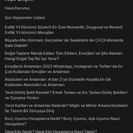
Hava Durumu
Son Depremler Listesi
Evlilik Yıl Dönümü Sözleri! En Özel Romantik, Duygusal ve Resimli
Evlilik Yıl dönümü Mesajları
Rüyada Altın Görmek: Gerçekler de Saadetiniz de Çil Çil Altınlarda
Saklı Olabilir!
Doğal Taşların Merak Edilen Tüm Etkileri, Enerjileri ve Şifa Alanları:
Hangi Doğal Taş Ne İşe Yarar?
Emojilerin Anlamları: 2023 WhatsApp, Instagram ve Twitter'da En
Çok Kullanılan Emojiler ve Anlamları
Atasözleri ve Anlamları: A'dan Z'ye Gündelik Hayatta En Sık
Kullanılan Atasözleri ve Anlamları
Tavla Diziliş Şekli Nasıldır? Erkek Tavlası ve Kız Tavlası Diziliş Şekilleri
ve Oynama Yönleri
Tarot Kartları ve Anlamları Nelerdir? Majör ve Minör Arkana Desteleri
İle Tılsımlı Bir Dünyaya Giriş
Burç Uyumu Hesaplama Nedir? Burç Uyumu, Aşk Uyumu Nasıl
Hesaplanır?
İdeal Kilo Nedir? İdeal Kilo Hesaplama Nasıl Yapılır?