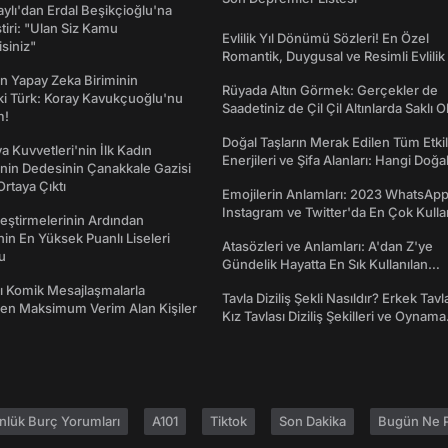
taylı'dan Erdal Beşikçioğlu'na
ştiri: "Ulan Siz Kamu
Evlilik Yıl Dönümü Sözleri! En Özel
isiniz"
Romantik, Duygusal ve Resimli Evlilik 
dönümü Mesajları
n Yapay Zeka Biriminin
Rüyada Altın Görmek: Gerçekler de
ki Türk: Koray Kavukçuoğlu'nu
Saadetiniz de Çil Çil Altınlarda Saklı Ol
m!
Doğal Taşların Merak Edilen Tüm Etkil
a Kuvvetleri'nin İlk Kadın
Enerjileri ve Şifa Alanları: Hangi Doğa
nin Dedesinin Çanakkale Gazisi
Ne İşe Yarar?
rtaya Çıktı
Emojilerin Anlamları: 2023 WhatsApp
Instagram ve Twitter'da En Çok Kulla
eştirmelerinin Ardından
Emojiler ve Anlamları
nin En Yüksek Puanlı Liseleri
Atasözleri ve Anlamları: A'dan Z'ye
du
Gündelik Hayatta En Sık Kullanılan
Atasözleri ve Anlamları
rı Komik Mesajlaşmalarla
Tavla Diziliş Şekli Nasıldır? Erkek Tavl
den Maksimum Verim Alan Kişiler
Kız Tavlası Diziliş Şekilleri ve Oynama
Yönleri
nlük Burç Yorumları
A101
Tiktok
Son Dakika
Bugün Ne P