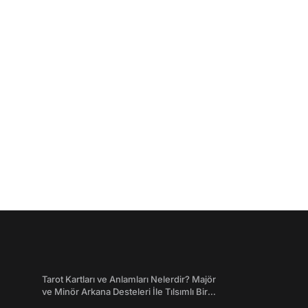
Tarot Kartları ve Anlamları Nelerdir? Majör
ve Minör Arkana Desteleri İle Tılsımlı Bir
Dünyaya Giriş