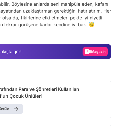
ilir. Böylesine anlarda seni manipüle eden, kafanı
 hayatından uzaklaştırman gerektiğini hatırlatırım. Her
olsa da, fikirlerine etki etmeleri pekte iyi niyetli
Video
rın tekrar görüşene kadar kendine iyi bak. 😇
Test
Gündem
 akışta gör!
Magazin
Video
Test
arafından Para ve Şöhretleri Kullanılan
'un Çocuk Ünlüleri
üntüle