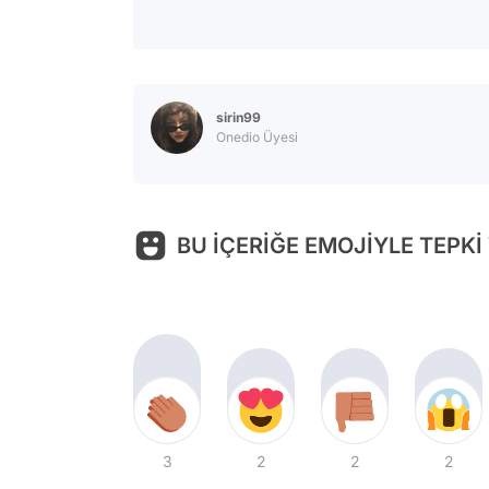
sirin99
Onedio Üyesi
BU İÇERİĞE EMOJİYLE TEPKİ
3
2
2
2