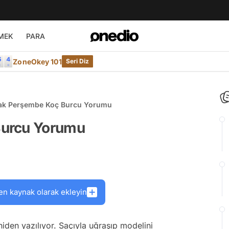
MEK
PARA
ZoneOkey 101
Seri Diz
ak Perşembe Koç Burcu Yorumu
Burcu Yorumu
en kaynak olarak ekleyin
eniden yazılıyor. Saçıyla uğraşıp modelini