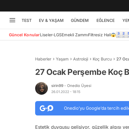
TEST
EV & YAŞAM
GÜNDEM
EĞLENCE
YE
Güncel Konular
Liseler-LGS
Emekli Zammı
Filtresiz Hali😱
Haberler
Yaşam
Astroloji
Koç Burcu
27 Oc
27 Ocak Perşembe Koç 
sirin99
- Onedio Üyesi
26.01.2022 - 18:15
Onedio’yu Google’da tercih edil
Estetik duygusu gelişiyor, güzellik algısı y