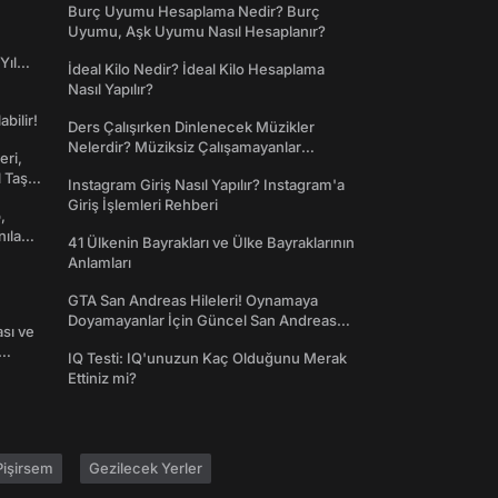
Burç Uyumu Hesaplama Nedir? Burç
Uyumu, Aşk Uyumu Nasıl Hesaplanır?
Yıl
İdeal Kilo Nedir? İdeal Kilo Hesaplama
Nasıl Yapılır?
abilir!
Ders Çalışırken Dinlenecek Müzikler
Nelerdir? Müziksiz Çalışamayanlar
eri,
Toplanın!
l Taş
Instagram Giriş Nasıl Yapılır? Instagram'a
Giriş İşlemleri Rehberi
,
nılan
41 Ülkenin Bayrakları ve Ülke Bayraklarının
Anlamları
GTA San Andreas Hileleri! Oynamaya
Doyamayanlar İçin Güncel San Andreas
ası ve
Şifreleri
IQ Testi: IQ'unuzun Kaç Olduğunu Merak
Ettiniz mi?
işirsem
Gezilecek Yerler