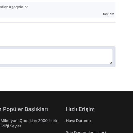
mlar Aşağıda
Reklam
 Popüler Başlıkları
Hızlı Erişim
 Milenyum Çocukları 2000'lilerin
Hava Durumu
ildiği Şeyler
Son Depremler Listesi