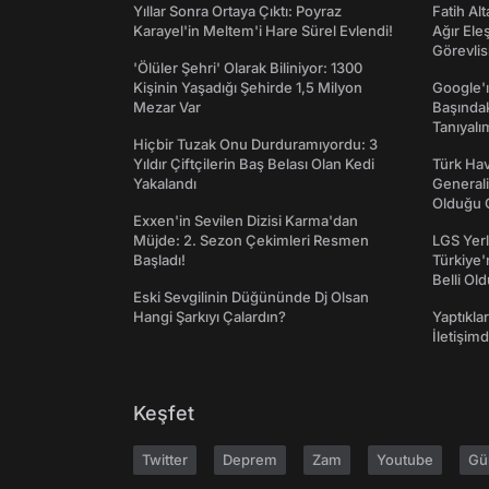
Yıllar Sonra Ortaya Çıktı: Poyraz
Fatih Al
Karayel'in Meltem'i Hare Sürel Evlendi!
Ağır Ele
Görevlis
'Ölüler Şehri' Olarak Biliniyor: 1300
Kişinin Yaşadığı Şehirde 1,5 Milyon
Google'ı
Mezar Var
Başında
Tanıyalı
Hiçbir Tuzak Onu Durduramıyordu: 3
Yıldır Çiftçilerin Baş Belası Olan Kedi
Türk Hav
Yakalandı
Generali
Olduğu O
Exxen'in Sevilen Dizisi Karma'dan
Müjde: 2. Sezon Çekimleri Resmen
LGS Yerl
Başladı!
Türkiye'
Belli Ol
Eski Sevgilinin Düğününde Dj Olsan
Hangi Şarkıyı Çalardın?
Yaptıkla
İletişim
Keşfet
Twitter
Deprem
Zam
Youtube
Gü