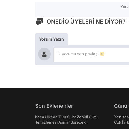
Yoru
ONEDİO ÜYELERİ NE DİYOR?
Yorum Yazın
Son Eklenenler
Günün
Koca Ülkede Tüm Sular Zehirli Çıktı:
Yalnızca
Temizlemesi Asırlar Sürecek
Çok İyi B