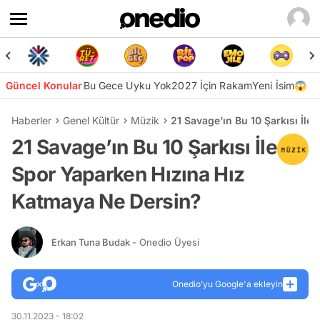
Güncel Konular
Bu Gece Uyku Yok
2027 İçin Rakam
Yeni İsim😱
Haberler
Genel Kültür
Müzik
21 Savage’ın Bu 10 Şarkısı İl
21 Savage’ın Bu 10 Şarkısı İle
Spor Yaparken Hızına Hız
Katmaya Ne Dersin?
Erkan Tuna Budak
- Onedio Üyesi
Onedio’yu Google'a ekleyin
30.11.2023 - 18:02