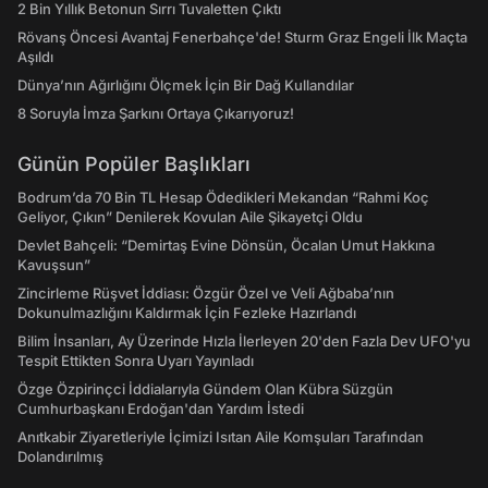
2 Bin Yıllık Betonun Sırrı Tuvaletten Çıktı
Rövanş Öncesi Avantaj Fenerbahçe'de! Sturm Graz Engeli İlk Maçta
Aşıldı
Dünya’nın Ağırlığını Ölçmek İçin Bir Dağ Kullandılar
8 Soruyla İmza Şarkını Ortaya Çıkarıyoruz!
Günün Popüler Başlıkları
Bodrum’da 70 Bin TL Hesap Ödedikleri Mekandan “Rahmi Koç
Geliyor, Çıkın” Denilerek Kovulan Aile Şikayetçi Oldu
Devlet Bahçeli: “Demirtaş Evine Dönsün, Öcalan Umut Hakkına
Kavuşsun”
Zincirleme Rüşvet İddiası: Özgür Özel ve Veli Ağbaba’nın
Dokunulmazlığını Kaldırmak İçin Fezleke Hazırlandı
Bilim İnsanları, Ay Üzerinde Hızla İlerleyen 20'den Fazla Dev UFO'yu
Tespit Ettikten Sonra Uyarı Yayınladı
Özge Özpirinçci İddialarıyla Gündem Olan Kübra Süzgün
Cumhurbaşkanı Erdoğan'dan Yardım İstedi
Anıtkabir Ziyaretleriyle İçimizi Isıtan Aile Komşuları Tarafından
Dolandırılmış