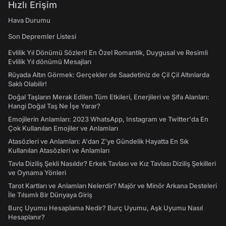
Hızlı Erişim
Hava Durumu
Son Depremler Listesi
Evlilik Yıl Dönümü Sözleri! En Özel Romantik, Duygusal ve Resimli
Evlilik Yıl dönümü Mesajları
Rüyada Altın Görmek: Gerçekler de Saadetiniz de Çil Çil Altınlarda
Saklı Olabilir!
Doğal Taşların Merak Edilen Tüm Etkileri, Enerjileri ve Şifa Alanları:
Hangi Doğal Taş Ne İşe Yarar?
Emojilerin Anlamları: 2023 WhatsApp, Instagram ve Twitter'da En
Çok Kullanılan Emojiler ve Anlamları
Atasözleri ve Anlamları: A'dan Z'ye Gündelik Hayatta En Sık
Kullanılan Atasözleri ve Anlamları
Tavla Diziliş Şekli Nasıldır? Erkek Tavlası ve Kız Tavlası Diziliş Şekilleri
ve Oynama Yönleri
Tarot Kartları ve Anlamları Nelerdir? Majör ve Minör Arkana Desteleri
İle Tılsımlı Bir Dünyaya Giriş
Burç Uyumu Hesaplama Nedir? Burç Uyumu, Aşk Uyumu Nasıl
Hesaplanır?