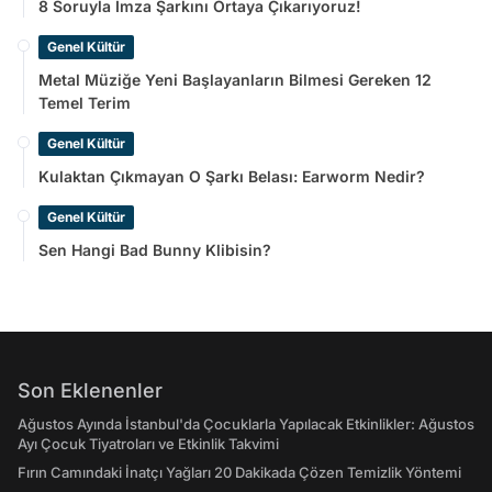
8 Soruyla İmza Şarkını Ortaya Çıkarıyoruz!
Genel Kültür
Metal Müziğe Yeni Başlayanların Bilmesi Gereken 12
Temel Terim
Genel Kültür
Kulaktan Çıkmayan O Şarkı Belası: Earworm Nedir?
Genel Kültür
Sen Hangi Bad Bunny Klibisin?
Son Eklenenler
Ağustos Ayında İstanbul'da Çocuklarla Yapılacak Etkinlikler: Ağustos
Ayı Çocuk Tiyatroları ve Etkinlik Takvimi
Fırın Camındaki İnatçı Yağları 20 Dakikada Çözen Temizlik Yöntemi