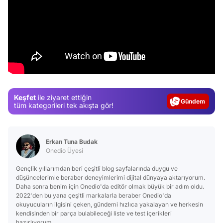
Video
Test
Keşfet
ile ziyaret ettiğin
Gündem
tüm kategorileri tek akışta gör!
Magazin
Video
Erkan Tuna Budak
Test
Onedio Üyesi
Gençlik yıllarımdan beri çeşitli blog sayfalarında duygu ve
düşüncelerimle beraber deneyimlerimi dijital dünyaya aktarıyorum.
Daha sonra benim için Onedio'da editör olmak büyük bir adım oldu.
2022'den bu yana çeşitli markalarla beraber Onedio'da
okuyucuların ilgisini çeken, gündemi hızlıca yakalayan ve herkesin
kendisinden bir parça bulabileceği liste ve test içerikleri
hazırlıyorum.