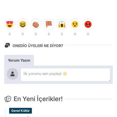
0
0
0
0
0
0
0
ONEDİO ÜYELERİ NE DİYOR?
Yorum Yazın
En Yeni İçerikler!
Genel Kültür