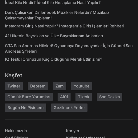
İdeal Kilo Nedir? İdeal Kilo Hesaplama Nasıl Yapılır?
Ders Çalışırken Dinlenecek Müzikler Nelerdir? Müziksiz
Çalışamayanlar Toplanın!
Instagram Giriş Nasıl Yapılır? Instagram'a Giriş İşlemleri Rehberi
41 Ülkenin Bayrakları ve Ülke Bayraklarının Anlamları
GTA San Andreas Hileleri! Oynamaya Doyamayanlar İçin Güncel San
Andreas Şifreleri
IQ Testi: IQ'unuzun Kaç Olduğunu Merak Ettiniz mi?
Keşfet
Twitter
Deprem
Zam
Youtube
Günlük Burç Yorumları
A101
Tiktok
Son Dakika
Bugün Ne Pişirsem
Gezilecek Yerler
Hakkımızda
Kariyer