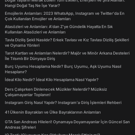
Doğal Taşların Merak Edilen Tüm Etkileri, Enerjileri ve Şifa Alanları:
Hangi Doğal Taş Ne İşe Yarar?
Emojilerin Anlamları: 2023 WhatsApp, Instagram ve Twitter'da En
Çok Kullanılan Emojiler ve Anlamları
Atasözleri ve Anlamları: A'dan Z'ye Gündelik Hayatta En Sık
Kullanılan Atasözleri ve Anlamları
Tavla Diziliş Şekli Nasıldır? Erkek Tavlası ve Kız Tavlası Diziliş Şekilleri
ve Oynama Yönleri
Tarot Kartları ve Anlamları Nelerdir? Majör ve Minör Arkana Desteleri
İle Tılsımlı Bir Dünyaya Giriş
Burç Uyumu Hesaplama Nedir? Burç Uyumu, Aşk Uyumu Nasıl
Hesaplanır?
İdeal Kilo Nedir? İdeal Kilo Hesaplama Nasıl Yapılır?
Ders Çalışırken Dinlenecek Müzikler Nelerdir? Müziksiz
Çalışamayanlar Toplanın!
Instagram Giriş Nasıl Yapılır? Instagram'a Giriş İşlemleri Rehberi
41 Ülkenin Bayrakları ve Ülke Bayraklarının Anlamları
GTA San Andreas Hileleri! Oynamaya Doyamayanlar İçin Güncel San
Andreas Şifreleri