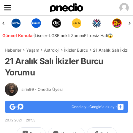
Güncel Konular
Liseler-LGS
Emekli Zammı
Filtresiz Hali😱
Haberler
Yaşam
Astroloji
İkizler Burcu
21 Aralık Salı İkiz
21 Aralık Salı İkizler Burcu
Yorumu
sirin99
- Onedio Üyesi
Onedio’yu Google'a ekleyin
20.12.2021 - 20:53