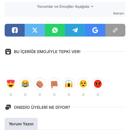
Yorumlar ve Emojiler Aşağıda
Reklam
BU İÇERİĞE EMOJİYLE TEPKİ VER!
0
0
0
0
0
0
0
ONEDİO ÜYELERİ NE DİYOR?
Yorum Yazın