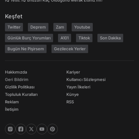
IQ Testi: IQ'unuzun Kaç Olduğunu Merak Ettiniz mi?
Keşfet
Twitter
Deprem
Zam
Youtube
Günlük Burç Yorumları
A101
Tiktok
Son Dakika
Bugün Ne Pişirsem
Gezilecek Yerler
Hakkımızda
Kariyer
Geri Bildirim
Kullanıcı Sözleşmesi
Gizlilik Politikası
Yayın İlkeleri
Topluluk Kuralları
Künye
Reklam
RSS
İletişim