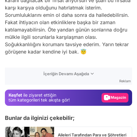
kafanı dağıtacak bir fırsat arıyorsun ve şuan bu fırsatla
karşı karşıya olduğunu hatırlatmak isterim.
Sorumluluklarını emin ol daha sonra da halledebilirsin.
Fakat ihtiyacın olan etkinliklere başka bir zaman
katılamayabilirsin. Öte yandan günün sonlarına doğru
mülkle ilgili sorunlarla karşılaşman olası.
Soğukkanlılığını korumanı tavsiye ederim. Yarın tekrar
görüşene kadar kendine iyi bak. 😇
Video
İçeriğin Devamı Aşağıda
Test
Reklam
Gündem
Keşfet
ile ziyaret ettiğin
Magazin
tüm kategorileri tek akışta gör!
Video
Bunlar da ilginizi çekebilir;
Test
Aileleri Tarafından Para ve Şöhretleri