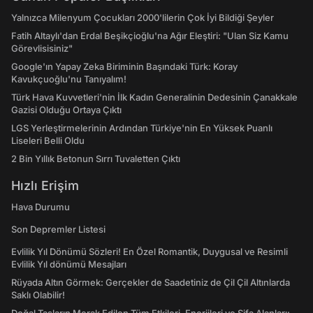
Yalnızca Milenyum Çocukları 2000'lilerin Çok İyi Bildiği Şeyler
Fatih Altaylı'dan Erdal Beşikçioğlu'na Ağır Eleştiri: "Ulan Siz Kamu
Görevlisisiniz"
Google'ın Yapay Zeka Biriminin Başındaki Türk: Koray
Kavukçuoğlu'nu Tanıyalım!
Türk Hava Kuvvetleri'nin İlk Kadın Generalinin Dedesinin Çanakkale
Gazisi Olduğu Ortaya Çıktı
LGS Yerleştirmelerinin Ardından Türkiye'nin En Yüksek Puanlı
Liseleri Belli Oldu
2 Bin Yıllık Betonun Sırrı Tuvaletten Çıktı
Hızlı Erişim
Hava Durumu
Son Depremler Listesi
Evlilik Yıl Dönümü Sözleri! En Özel Romantik, Duygusal ve Resimli
Evlilik Yıl dönümü Mesajları
Rüyada Altın Görmek: Gerçekler de Saadetiniz de Çil Çil Altınlarda
Saklı Olabilir!