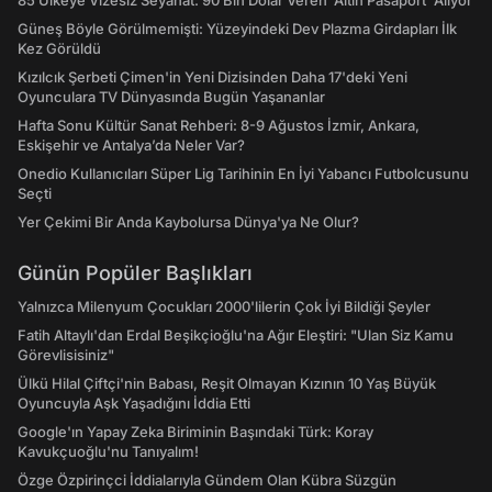
85 Ülkeye Vizesiz Seyahat: 90 Bin Dolar Veren 'Altın Pasaport' Alıyor
Güneş Böyle Görülmemişti: Yüzeyindeki Dev Plazma Girdapları İlk
Kez Görüldü
Kızılcık Şerbeti Çimen'in Yeni Dizisinden Daha 17'deki Yeni
Oyunculara TV Dünyasında Bugün Yaşananlar
Hafta Sonu Kültür Sanat Rehberi: 8-9 Ağustos İzmir, Ankara,
Eskişehir ve Antalya’da Neler Var?
Onedio Kullanıcıları Süper Lig Tarihinin En İyi Yabancı Futbolcusunu
Seçti
Yer Çekimi Bir Anda Kaybolursa Dünya'ya Ne Olur?
Günün Popüler Başlıkları
Yalnızca Milenyum Çocukları 2000'lilerin Çok İyi Bildiği Şeyler
Fatih Altaylı'dan Erdal Beşikçioğlu'na Ağır Eleştiri: "Ulan Siz Kamu
Görevlisisiniz"
Ülkü Hilal Çiftçi'nin Babası, Reşit Olmayan Kızının 10 Yaş Büyük
Oyuncuyla Aşk Yaşadığını İddia Etti
Google'ın Yapay Zeka Biriminin Başındaki Türk: Koray
Kavukçuoğlu'nu Tanıyalım!
Özge Özpirinçci İddialarıyla Gündem Olan Kübra Süzgün