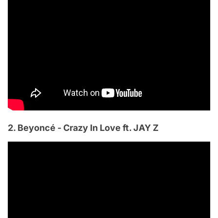
2. Beyoncé - Crazy In Love ft. JAY Z