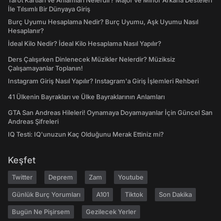
Tarot Kartları ve Anlamları Nelerdir? Majör ve Minör Arkana Desteleri
İle Tılsımlı Bir Dünyaya Giriş
Burç Uyumu Hesaplama Nedir? Burç Uyumu, Aşk Uyumu Nasıl
Hesaplanır?
İdeal Kilo Nedir? İdeal Kilo Hesaplama Nasıl Yapılır?
Ders Çalışırken Dinlenecek Müzikler Nelerdir? Müziksiz
Çalışamayanlar Toplanın!
Instagram Giriş Nasıl Yapılır? Instagram'a Giriş İşlemleri Rehberi
41 Ülkenin Bayrakları ve Ülke Bayraklarının Anlamları
GTA San Andreas Hileleri! Oynamaya Doyamayanlar İçin Güncel San
Andreas Şifreleri
IQ Testi: IQ'unuzun Kaç Olduğunu Merak Ettiniz mi?
Keşfet
Twitter
Deprem
Zam
Youtube
Günlük Burç Yorumları
A101
Tiktok
Son Dakika
Bugün Ne Pişirsem
Gezilecek Yerler