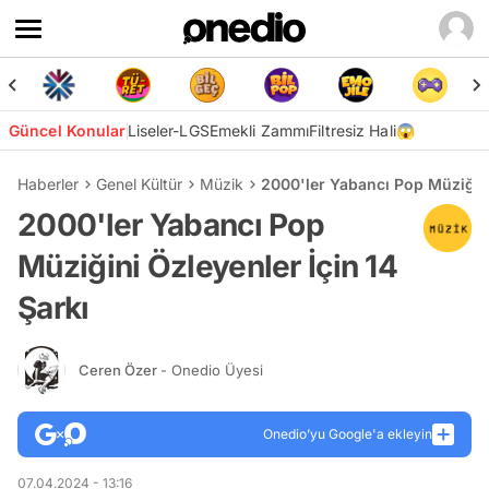
Güncel Konular
Liseler-LGS
Emekli Zammı
Filtresiz Hali😱
Haberler
Genel Kültür
Müzik
2000'ler Yabancı Pop Müziğini
2000'ler Yabancı Pop
Müziğini Özleyenler İçin 14
Şarkı
Ceren Özer
- Onedio Üyesi
Onedio’yu Google'a ekleyin
07.04.2024 - 13:16