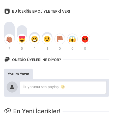
BU İÇERİĞE EMOJİYLE TEPKİ VER!
7
5
1
1
0
0
0
ONEDİO ÜYELERİ NE DİYOR?
Yorum Yazın
En Yeni İçerikler!