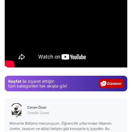
Video
Test
Gündem
Keşfet
ile ziyaret ettiğin
tüm kategorileri tek akışta gör!
Magazin
Video
Ceren Özer
Test
Onedio Üyesi
Mimarlık Bölümü mezunuyum. Öğrencilik yıllarımdan itibaren
üretim, tasarım ve dijital iletişim gibi konularla iç içeydim. Bu